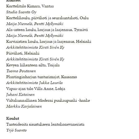
Kohteet
Korttelitalo Kimara, Vantaa
Studio Suonto Oy
Korttelikoulu, päiväkoti ja seurakuntakoti, Oulu
Maija Niemelä, Pentti Myllymäki
Ala-asteen koulu, korjaus ja laajennus, Tyrnävä
Maija Niemelä, Pentti Myllymäki
Karviaistien koulu, korjaus ja laajennus, Helsinki
Arkkitehtitoimisto Kirsti Sivén Ky
Päiväkoti, Helsinki
Arkkitehtitoimisto Kirsti Sivén Ky
Kevyen liikenteen silta, Toijala
Tuomo Poutanen
Plantinginharjun tunturimajat, Kuusamo
Arkkitehtitoimisto Jukka Laurila
Vapaa-ajan talo Villa Anne, Lohja
Juhani Katainen
Valtakunnallinen Moderni puukaupunki -hanke
Markku Karjalainen
Koulut
Tuoteideoita sisustukseen lentokonevanerista
Yrjö Suonto