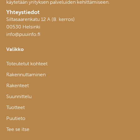
käytetään yrityksen palveluiden kehittämiseen.
Yhteystiedot
Siltasaarenkatu 12 A (8. kerros)
00530 Helsinki
info@puuinfo.fi
Valikko
Toteutetut kohteet
Rakennuttaminen
Rakenteet
Suunnittelu
Tuotteet
Puutieto
Tee se itse