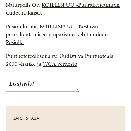
Naturpolis Oy,
KOILLISPUU -Puurakentamisen
uudet ratkaisut
Posion kunta, KOILLISPUU –
Kestävän
puurakentamisen ympäristön kehittäminen
Posiolla
Puutuoteteollisuus ry, Uudistuva Puutuoteala
2030 -hanke ja
WCA verkosto
Lisätiedot
JÄRJESTÄJÄ