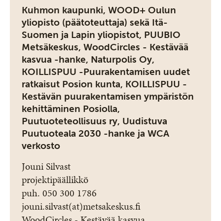
Kuhmon kaupunki, WOOD+ Oulun
yliopisto (päätoteuttaja) sekä Itä-
Suomen ja Lapin yliopistot, PUUBIO
Metsäkeskus, WoodCircles - Kestävää
kasvua -hanke, Naturpolis Oy,
KOILLISPUU -Puurakentamisen uudet
ratkaisut Posion kunta, KOILLISPUU -
Kestävän puurakentamisen ympäristön
kehittäminen Posiolla,
Puutuoteteollisuus ry, Uudistuva
Puutuoteala 2030 -hanke ja WCA
verkosto
Jouni Silvast
projektipäällikkö
puh. 050 300 1786
jouni.silvast(at)metsakeskus.fi
WoodCircles - Kestävää kasvua