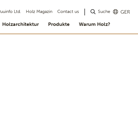
Suche
uuinfo Ltd.
Holz Magazin
Contact us
GER
Holzarchitektur
Produkte
Warum Holz?