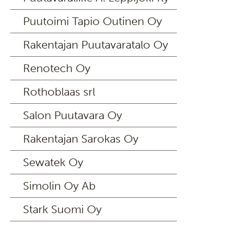
Puutoimi Tapio Outinen Oy
Rakentajan Puutavaratalo Oy
Renotech Oy
Rothoblaas srl
Salon Puutavara Oy
Rakentajan Sarokas Oy
Sewatek Oy
Simolin Oy Ab
Stark Suomi Oy