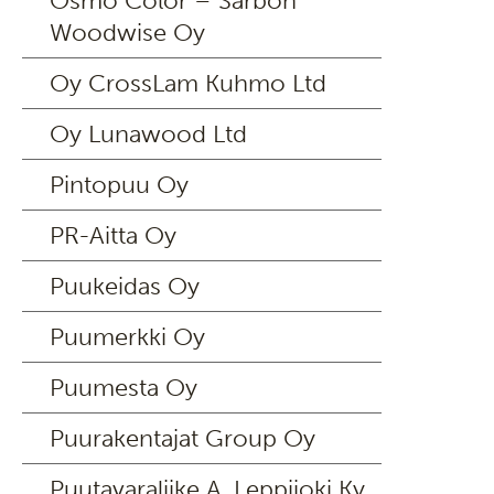
Osmo Color – Sarbon
Woodwise Oy
Oy CrossLam Kuhmo Ltd
Oy Lunawood Ltd
Pintopuu Oy
PR-Aitta Oy
Puukeidas Oy
Puumerkki Oy
Puumesta Oy
Puurakentajat Group Oy
Puutavaraliike A. Leppijoki Ky