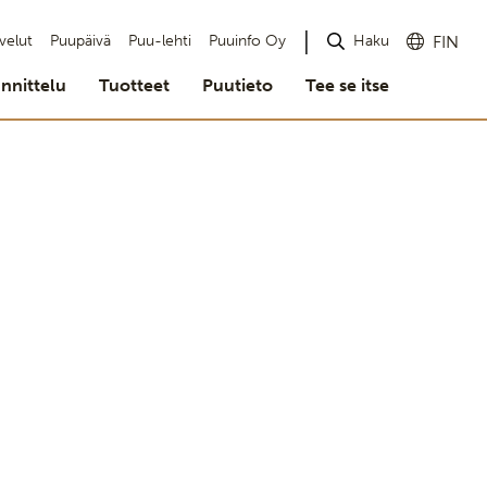
Haku
velut
Puupäivä
Puu-lehti
Puuinfo Oy
FIN
nnittelu
Tuotteet
Puutieto
Tee se itse