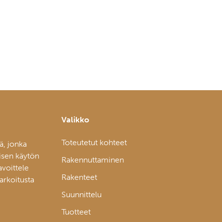
Valikko
Toteutetut kohteet
ä, jonka
isen käytön
Rakennuttaminen
avoittele
Rakenteet
tarkoitusta
Suunnittelu
Tuotteet