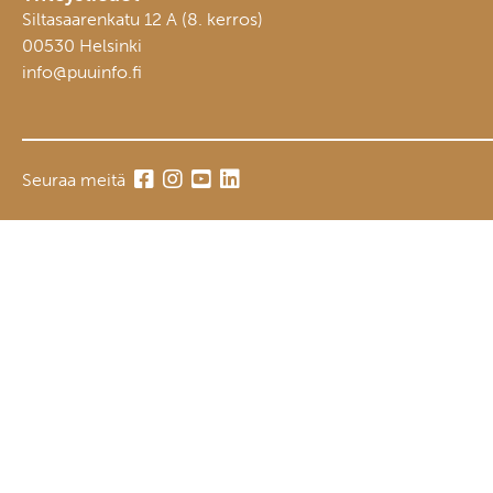
Siltasaarenkatu 12 A (8. kerros)
00530 Helsinki
info@puuinfo.fi
Seuraa meitä