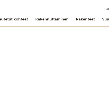
Pal
eutetut kohteet
Rakennuttaminen
Rakenteet
Suu