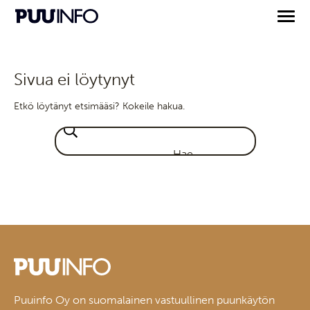
Sivua ei löytynyt
Etkö löytänyt etsimääsi? Kokeile hakua.
Puuinfo Oy on suomalainen vastuullinen puunkäytön