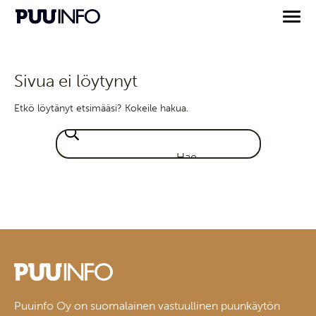
Sivua ei löytynyt
Etkö löytänyt etsimääsi? Kokeile hakua.
Puuinfo Oy on suomalainen vastuullinen puunkäytön