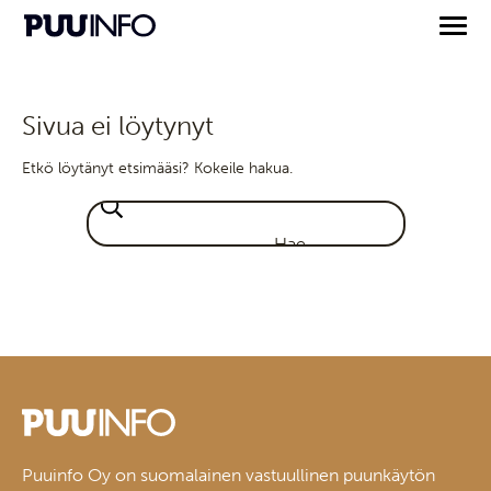
Sivua ei löytynyt
Etkö löytänyt etsimääsi? Kokeile hakua.
Puuinfo Oy on suomalainen vastuullinen puunkäytön