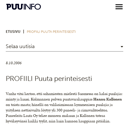
|
ETUSIVU
PROFIILI PUUTA PERINTEISESTI
Selaa uutisia
8.10.2006
PROFIILI Puuta perinteisesti
Vanha vitsi kertoo, että sahamiesten mielestä Suomessa on kaksi puulajia:
mänty ja kuusi. Kolmannen polven puutavarakauppias
Hannu Kallonen
on toista maata; hänellä on valikoimissaan kymmenisen puulajia ja
yrityksen nettisivuilta löytyy yli 300 paneeli- ja rimavaihtoehtoa.
Paneeleita Lauta Oy tekee moneen makuun ja Kallonen toteaa
hyväksyvänsä kaikki tyylit, niin kuin kunnon kauppiaan pitääkin.