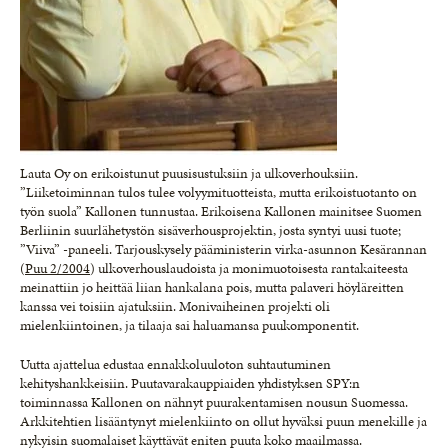
Lauta Oy on erikoistunut puusisustuksiin ja ulkoverhouksiin.
”Liiketoiminnan tulos tulee volyymituotteista, mutta erikoistuotanto on
työn suola” Kallonen tunnustaa. Erikoisena Kallonen mainitsee Suomen
Berliinin suurlähetystön sisäverhousprojektin, josta syntyi uusi tuote;
”Viiva” -paneeli. Tarjouskysely pääministerin virka-asunnon Kesärannan
(
Puu 2/2004
) ulkoverhouslaudoista ja monimuotoisesta rantakaiteesta
meinattiin jo heittää liian hankalana pois, mutta palaveri höyläreitten
kanssa vei toisiin ajatuksiin. Monivaiheinen projekti oli
mielenkiintoinen, ja tilaaja sai haluamansa puukomponentit.
Uutta ajattelua edustaa ennakkoluuloton suhtautuminen
kehityshankkeisiin. Puutavarakauppiaiden yhdistyksen SPY:n
toiminnassa Kallonen on nähnyt puurakentamisen nousun Suomessa.
Arkkitehtien lisääntynyt mielenkiinto on ollut hyväksi puun menekille ja
nykyisin suomalaiset käyttävät eniten puuta koko maailmassa.