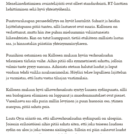
Menekinedistämisen avaintekijöitä ovat olleet standardointi, RT-korttien
kehittäminen sekä hyvä yhteistyöhenki.
Puutavarakaupan perusedellytys on hyvät kontaktit. Sahurit ja heidän
lajittelutapansa pitää tuntea, sillä laatuerot ovat suuria. Kallonen on
verkottunut, mutta hän itse puhuu mieluummin vakiintuneista
liikesuhteista. Kun on tutut kumppanit, tietää etukäteen millaista laatua
saa, ja hinnastakin päästään yhteisymmärrykseen.
Puuaihion ostaminen on Kallosen mukaan hyvän verhouslaudan
tekemisen tärkein vaihe. Aihio pitää olla symmetrisesti sahattu, jolloin
valmis tuote pysyy suorana. Aihioista otetaan halutut laadut ja loput
voidaan tehdä vaikka naulausrimoiksi. Höyläri tekee lopullisen lajittelun
ja varmistaa, että laatu vastaa tilaajan vaatimuksia.
Kallosen mukaan hyvä ulkoverhouslauta syntyy kuusen sydänpuusta, sillä
sen biologinen eläminen on loppunut ja muodonmuutokset ovat pienet.
Vuosikasvu saa olla parin millin levyinen ja puun huonoin osa, ytimen
nuorpuu, pitää sahata pois.
Lauta Oy:n sääntö on, että ulkoverhouslaudan sydänpuoli on ulospäin.
Joissain erikoistöissä aihio pitää sahata siten, että joka toisessa laudassa
sydän on ulos ja joka toisessa sisäänpäin. Silloin eri päin aukeavat laudat