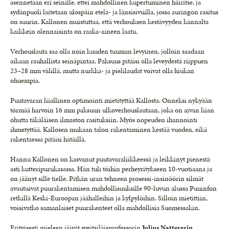
asennetaan eri seinille, ettei mahdollinen kupertuminen häiritse, ja
sydänpuoli laitetaan ulospäin etelä- ja länsisivuilla, jossa auringon rasitus
on suurin. Kallonen muistuttaa, että verhouksen kestävyyden kannalta
kaikkein olennaisinta on raaka-aineen laatu.
Verhouslauta saa olla noin kuuden tuuman levyinen, jolloin saadaan
aikaan rauhallista seinäpintaa. Paksuus pitäisi olla leveydestä riippuen
23–28 mm välillä, mutta nurkka- ja pielilaudat voivat olla hiukan
ohuempia.
Puutavaran liiallinen optimointi mietityttää Kallosta. Onneksi nykyään
törmää harvoin 16 mm paksuun ulkoverhouslautaan, joka on aivan liian
ohutta täkäläisen ilmaston rasituksiin. Myös nopeuden ihannointi
ihmetyttää. Kallosen mukaan talon rakentaminen kestää vuoden, eikä
rakentaessa pitäisi hätäillä.
Hannu Kallonen on kasvanut puutavaraliikkeessä ja leikkinyt pienestä
asti kutteripurukasassa. Hän tuli töihin perheyritykseen 10-vuotiaana ja
on jäänyt sille tielle. Pitkän uran tehneen prosessi-insinöörin silmät
avautuivat puurakentamisen mahdollisuuksille 90-luvun alussa Puuinfon
retkillä Keski-Euroopan jäähalleihin ja kylpylöihin. Silloin mietittiin,
voisivatko samanlaiset puurakenteet olla mahdollisia Suomessakin.
Erityisesti mieleen jäivät sveitsiläisprofessorin
Julius Nattererin