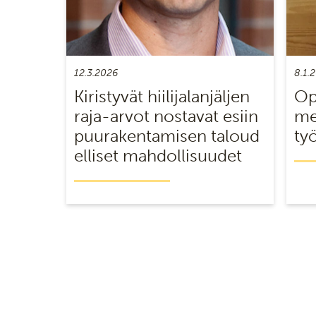
12.3.2026
8.1.
Kiristyvät hiilijalanjäljen
Op
raja-arvot nostavat esiin
me
puurakentamisen taloud
ty
elliset mahdollisuudet