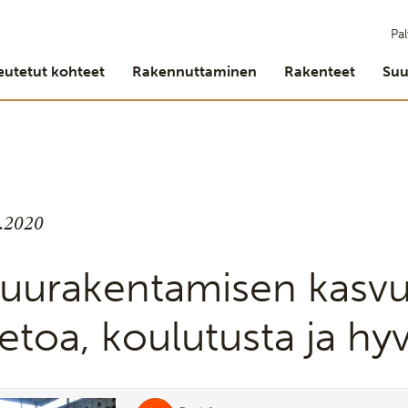
Pal
eutetut kohteet
Rakennuttaminen
Rakenteet
Suu
7.2020
uurakentamisen kasvu t
ietoa, koulutusta ja hy