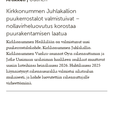
Kirkkonummen Juhlakallion
puukerrostalot valmistuivat –
nollavirheluovutus korostaa
puurakentamisen laatua
Kirkkonummen Heikkilään on valmistunut uusi
puukerrostalokohde, Kirkkonummen Juhlakallio.
Kirkkonummen Vuokra-asunnot Oy:n rakennuttaman ja
Jatke Uusimaan urakoiman hankkeen asukkaat muuttavat
uusiin koteihinsa heinäkuussa 2026. Huhtikuussa 2025
käynnistynyt rakennusurakka valmistui aikataulun
mukaisesti, ja kohde luovutettiin rakennuttajalle
virheettömänä.