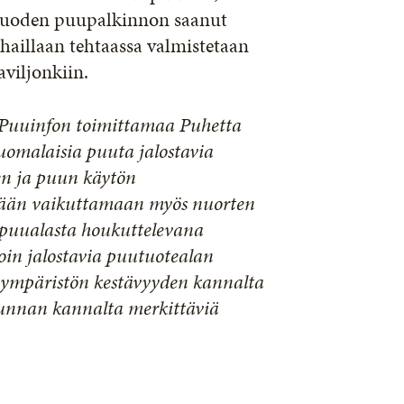
n vuoden puupalkinnon saanut
aillaan tehtaassa valmistetaan
viljonkiin.
a Puuinfon toimittamaa Puhetta
suomalaisia puuta jalostavia
ien ja puun käytön
itään vaikuttamaan myös nuorten
a puualasta houkuttelevana
oin jalostavia puutuotealan
 ympäristön kestävyyden kannalta
junnan kannalta merkittäviä