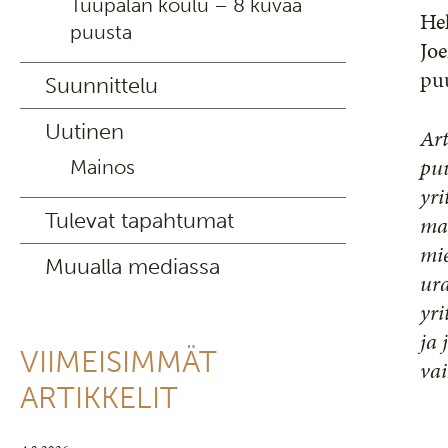
Tuupalan koulu – 8 kuvaa
He
puusta
Jo
pu
Suunnittelu
Uutinen
Art
puu
Mainos
yri
Tulevat tapahtumat
mah
mie
Muualla mediassa
ura
yr
ja 
VIIMEISIMMÄT
vai
ARTIKKELIT