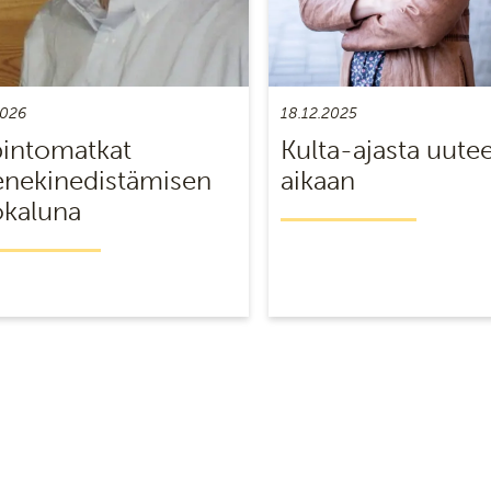
2026
18.12.2025
intomatkat
Kulta-ajasta uute
nekinedistämisen
aikaan
ökaluna