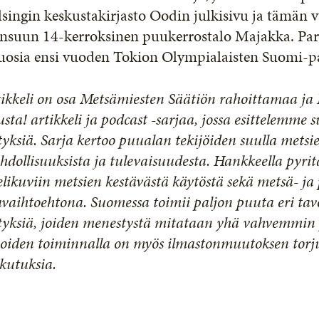
lsingin keskustakirjasto Oodin julkisivu ja tämä
ensuun 14-kerroksinen puukerrostalo Majakka. Parh
uosia ensi vuoden Tokion Olympialaisten Suomi-pa
ikkeli on osa Metsämiesten Säätiön rahoittamaa j
sta! artikkeli ja podcast -sarjaa, jossa esittelemme 
tyksiä. Sarja kertoo puualan tekijöiden suulla mets
dollisuuksista ja tulevaisuudesta. Hankkeella pyr
likuviin metsien kestävästä käytöstä sekä metsä- j
vaihtoehtona. Suomessa toimii paljon puuta eri tav
ityksiä, joiden menestystä mitataan yhä vahvemmin
joiden toiminnalla on myös ilmastonmuutoksen tor
kutuksia.