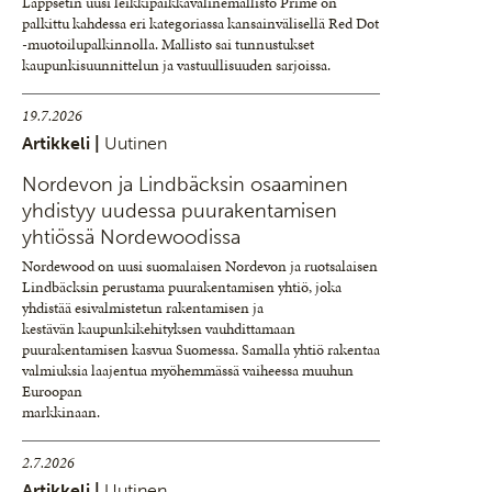
Lappsetin uusi leikkipaikkavälinemallisto Prime on
palkittu kahdessa eri kategoriassa kansainvälisellä Red Dot
-muotoilupalkinnolla. Mallisto sai tunnustukset
kaupunkisuunnittelun ja vastuullisuuden sarjoissa.
19.7.2026
Artikkeli |
Uutinen
Nordevon ja Lindbäcksin osaaminen
yhdistyy uudessa puurakentamisen
yhtiössä Nordewoodissa
Nordewood on uusi suomalaisen Nordevon ja ruotsalaisen
Lindbäcksin perustama puurakentamisen yhtiö, joka
yhdistää esivalmistetun rakentamisen ja
kestävän kaupunkikehityksen vauhdittamaan
puurakentamisen kasvua Suomessa. Samalla yhtiö rakentaa
valmiuksia laajentua myöhemmässä vaiheessa muuhun
Euroopan
markkinaan.
2.7.2026
Artikkeli |
Uutinen