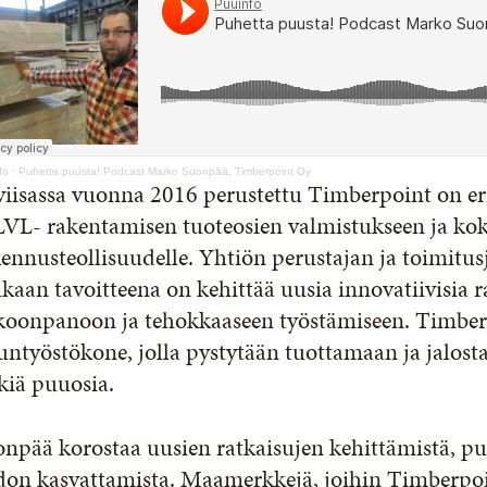
fo
·
Puhetta puusta! Podcast Marko Suonpää, Timberpoint Oy
viisassa vuonna 2016 perustettu Timberpoint on er
 LVL- rakentamisen tuoteosien valmistukseen ja k
kennusteollisuudelle. Yhtiön perustajan ja toimit
aan tavoitteena on kehittää uusia innovatiivisia 
koonpanoon ja tehokkaaseen työstämiseen. Timber
ntyöstökone, jolla pystytään tuottamaan ja jalost
kiä puuosia.
onpää korostaa uusien ratkaisujen kehittämistä, p
edon kasvattamista. Maamerkkejä, joihin Timberpoi