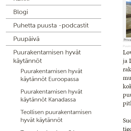
Blogi
Puhetta puusta -podcastit
Puupäivä
Puuin
Lo
Puurakentamisen hyvät
ja
käytännöt
ra
Puurakentamisen hyvät
muk
käytännöt Euroopassa
ko
Puurakentamisen hyvät
puu
käytännöt Kanadassa
pit
Teollisen puurakentamisen
Su
hyvät käytännöt
ti