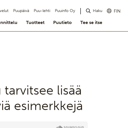
Haku
velut
Puupäivä
Puu-lehti
Puuinfo Oy
FIN
nnittelu
Tuotteet
Puutieto
Tee se itse
arvitsee lisää
viä esimerkkejä