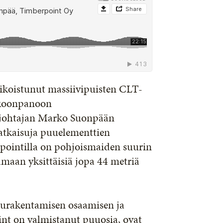
ikoistunut massiivipuisten CLT-
okoonpanoon
usjohtajan Marko Suonpään
ratkaisuja puuelementtien
pointilla on pohjoismaiden suurin
amaan yksittäisiä jopa 44 metriä
uurakentamisen osaamisen ja
nt on valmistanut puuosia, ovat