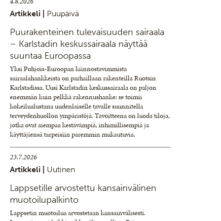
4.8.2026
Artikkeli |
Puupäivä
Puurakenteinen tulevaisuuden sairaala
– Karlstadin keskussairaala näyttää
suuntaa Euroopassa
Yksi Pohjois-Euroopan kiinnostavimmista
sairaalahankkeista on parhaillaan rakenteilla Ruotsin
Karlstadissa. Uusi Karlstadin keskussairaala on paljon
enemmän kuin pelkkä rakennushanke: se toimii
kokeilualustana uudenlaiselle tavalle suunnitella
terveydenhuollon ympäristöjä. Tavoitteena on luoda tiloja,
jotka ovat aiempaa kestävämpiä, inhimillisempiä ja
käyttäjiensä tarpeisiin paremmin mukautuvia.
23.7.2026
Artikkeli |
Uutinen
Lappsetille arvostettu kansainvälinen
muotoilupalkinto
Lappsetin muotoilua arvostetaan kansainvälisesti.