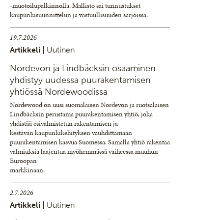
-muotoilupalkinnolla. Mallisto sai tunnustukset
kaupunkisuunnittelun ja vastuullisuuden sarjoissa.
19.7.2026
Artikkeli |
Uutinen
Nordevon ja Lindbäcksin osaaminen
yhdistyy uudessa puurakentamisen
yhtiössä Nordewoodissa
Nordewood on uusi suomalaisen Nordevon ja ruotsalaisen
Lindbäcksin perustama puurakentamisen yhtiö, joka
yhdistää esivalmistetun rakentamisen ja
kestävän kaupunkikehityksen vauhdittamaan
puurakentamisen kasvua Suomessa. Samalla yhtiö rakentaa
valmiuksia laajentua myöhemmässä vaiheessa muuhun
Euroopan
markkinaan.
2.7.2026
Artikkeli |
Uutinen