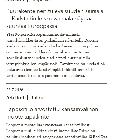
Puurakenteinen tulevaisuuden sairaala
– Karlstadin keskussairaala näyttää
suuntaa Euroopassa
Yksi Pohjois-Euroopan kiinnostavimmista
sairaalahankkeista on parhaillaan rakenteilla Ruotsin
Karlstadissa. Uusi Karlstadin keskussairaala on paljon
enemmän kuin pelkkä rakennushanke: se toimii
kokeilualustana uudenlaiselle tavalle suunnitella
terveydenhuollon ympäristöjä. Tavoitteena on luoda tiloja,
jotka ovat aiempaa kestävämpiä, inhimillisempiä ja
käyttäjiensä tarpeisiin paremmin mukautuvia.
23.7.2026
Artikkeli |
Uutinen
Lappsetille arvostettu kansainvälinen
muotoilupalkinto
Lappsetin muotoilua arvostetaan kansainvälisesti.
Lappsetin uusi leikkipaikkavälinemallisto Prime on
palkittu kahdessa eri kategoriassa kansainvälisellä Red Dot