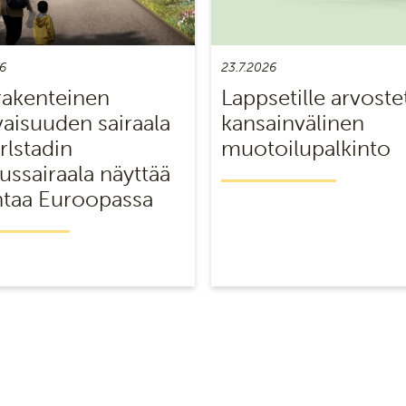
6
23.7.2026
akenteinen
Lappsetille arvoste
vaisuuden sairaala
kansainvälinen
rlstadin
muotoilupalkinto
ussairaala näyttää
taa Euroopassa