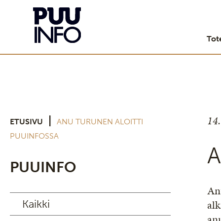
Tot
14
|
ETUSIVU
ANU TURUNEN ALOITTI
PUUINFOSSA
A
PUUINFO
Anu
Kaikki
al
an