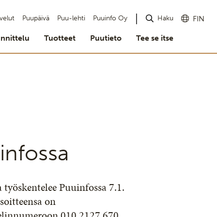
Haku
velut
Puupäivä
Puu-lehti
Puuinfo Oy
FIN
nnittelu
Tuotteet
Puutieto
Tee se itse
infossa
 työskentelee Puuinfossa 7.1.
soitteensa on
helinnumeroon 010 2127 670.