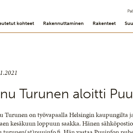
Pal
eutetut kohteet
Rakennuttaminen
Rakenteet
Suu
.1.2021
nu Turunen aloitti Puu
 Turunen on työvapaalla Helsingin kaupungilta ja
kaen kesäkuun loppuun saakka. Hänen sähköpostio
u.turunen(at)puuinfo.fi. Hän vastaa Puuinfon pu