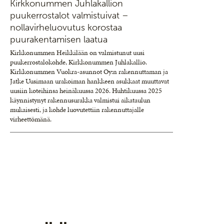
Kirkkonummen Juhlakallion
puukerrostalot valmistuivat –
nollavirheluovutus korostaa
puurakentamisen laatua
Kirkkonummen Heikkilään on valmistunut uusi
puukerrostalokohde, Kirkkonummen Juhlakallio.
Kirkkonummen Vuokra-asunnot Oy:n rakennuttaman ja
Jatke Uusimaan urakoiman hankkeen asukkaat muuttavat
uusiin koteihinsa heinäkuussa 2026. Huhtikuussa 2025
käynnistynyt rakennusurakka valmistui aikataulun
mukaisesti, ja kohde luovutettiin rakennuttajalle
virheettömänä.