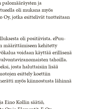
n palomääräysten ja
rtueella oli mukana myös
Oy, jotka esittelivät tuotteitaan
lluksesta oli positiivista. ePuu-
n määrittämiseen kehitetty
yökalua voidaan käyttää erillisenä
svalvontaviranomaisten tahoilla.
si, josta haluttaisiin lisää
otojen esittely koettiin
 herätti myös kiinnostusta lähinnä
a Eino Kollin säätiö,