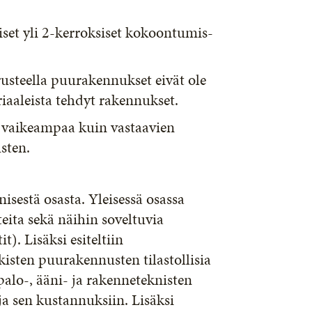
et yli 2-kerroksiset kokoontumis-
rusteella puurakennukset eivät ole
iaaleista tehdyt rakennukset.
e vaikeampaa kuin vastaavien
sten.
isestä osasta. Yleisessä osassa
teita sekä näihin soveltuvia
t). Lisäksi esiteltiin
isten puurakennusten tilastollisia
 palo-, ääni- ja rakenneteknisten
a sen kustannuksiin. Lisäksi