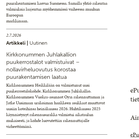
puurakentamisen kasvua Suomessa. Samalla yhtiö rakentaa
valmiuksia laajentua myöhemmässä vaiheessa muuhun
Euroopan
markkinaan.
2.7.2026
Artikkeli |
Uutinen
Kirkkonummen Juhlakallion
puukerrostalot valmistuivat –
nollavirheluovutus korostaa
puurakentamisen laatua
Kirkkonummen Heikkilään on valmistunut uusi
eP
puukerrostalokohde, Kirkkonummen Juhlakallio.
Kirkkonummen Vuokra-asunnot Oy:n rakennuttaman ja
tie
Jatke Uusimaan urakoiman hankkeen asukkaat muuttavat
uusiin koteihinsa heinäkuussa 2026. Huhtikuussa 2025
käynnistynyt rakennusurakka valmistui aikataulun
Ain
mukaisesti, ja kohde luovutettiin rakennuttajalle
virheettömänä.
ePu