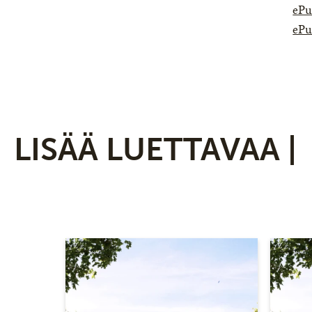
ePu
ePu
LISÄÄ LUETTAVAA |