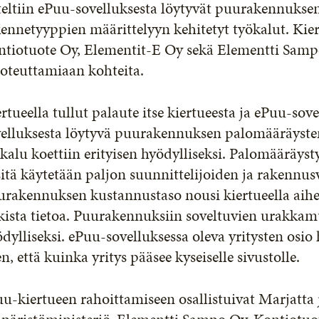
teltiin ePuu-sovelluksesta löytyvät puurakennukse
ennetyyppien määrittelyyn kehitetyt työkalut. Kie
tiotuote Oy, Elementit-E Oy sekä Elementti Sampo 
toteuttamiaan kohteita.
rtueella tullut palaute itse kiertueesta ja ePuu-sove
velluksesta löytyvä puurakennuksen palomääräyste
kalu koettiin erityisen hyödylliseksi. Palomääräyst
sitä käytetään paljon suunnittelijoiden ja rakennu
rakennuksen kustannustaso nousi kiertueella aiheek
kista tietoa. Puurakennuksiin soveltuvien urakkamu
dylliseksi. ePuu-sovelluksessa oleva yritysten osio
en, että kuinka yritys pääsee kyseiselle sivustolle.
u-kiertueen rahoittamiseen osallistuivat Marjatta j