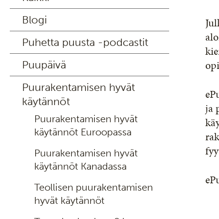
Blogi
Jul
al
Puhetta puusta -podcastit
kie
opi
Puupäivä
Puurakentamisen hyvät
ePu
käytännöt
ja 
Puurakentamisen hyvät
kä
käytännöt Euroopassa
rak
fyy
Puurakentamisen hyvät
käytännöt Kanadassa
ePu
Teollisen puurakentamisen
hyvät käytännöt