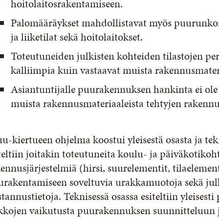
hoitolaitosrakentamiseen.
Palomääräykset mahdollistavat myös puurunkois
ja liiketilat sekä hoitolaitokset.
Toteutuneiden julkisten kohteiden tilastojen pe
kalliimpia kuin vastaavat muista rakennusmater
Asiantuntijalle puurakennuksen hankinta ei ol
muista rakennusmateriaaleista tehtyjen rakennu
u-kiertueen ohjelma koostui yleisestä osasta ja tekn
teltiin joitakin toteutuneita koulu- ja päiväkotikoh
ennusjärjestelmiä (hirsi, suurelementit, tilaelementi
rakentamiseen soveltuvia urakkamuotoja sekä julk
tannustietoja. Teknisessä osassa esiteltiin yleisesti
kkojen vaikutusta puurakennuksen suunnitteluun j