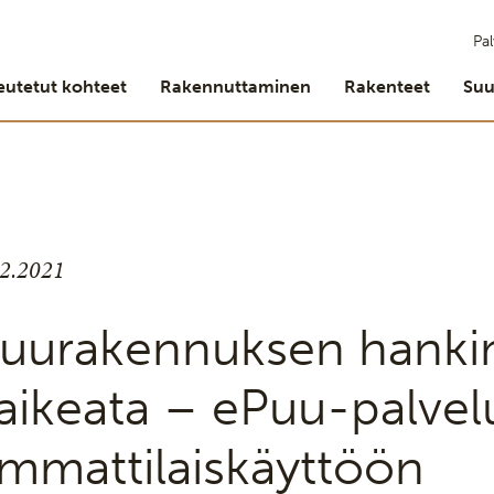
Pal
eutetut kohteet
Rakennuttaminen
Rakenteet
Suu
.2.2021
uurakennuksen hankin
aikeata – ePuu-palvel
mmattilaiskäyttöön