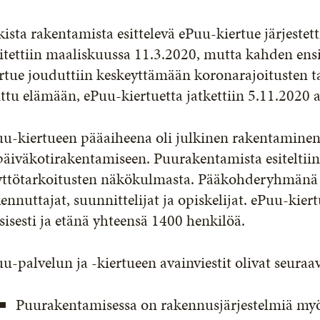
kista rakentamista esittelevä ePuu-kiertue järjeste
oitettiin maaliskuussa 11.3.2020, mutta kahden e
rtue jouduttiin keskeyttämään koronarajoitusten t
ttu elämään, ePuu-kiertuetta jatkettiin 5.11.2020 
u-kiertueen pääaiheena oli julkinen rakentaminen,
päiväkotirakentamiseen. Puurakentamista esiteltii
yttötarkoitusten näkökulmasta. Pääkohderyhmänä o
ennuttajat, suunnittelijat ja opiskelijat. ePuu-kier
sisesti ja etänä yhteensä 1400 henkilöä.
u-palvelun ja -kiertueen avainviestit olivat seuraav
Puurakentamisessa on rakennusjärjestelmiä myös