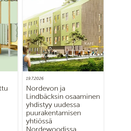
19.7.2026
ttu
Nordevon ja
Lindbäcksin osaaminen
yhdistyy uudessa
puurakentamisen
yhtiössä
Nordewoodissa