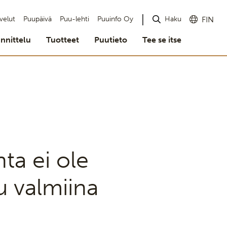
Haku
velut
Puupäivä
Puu-lehti
Puuinfo Oy
FIN
nnittelu
Tuotteet
Puutieto
Tee se itse
ta ei ole
u valmiina