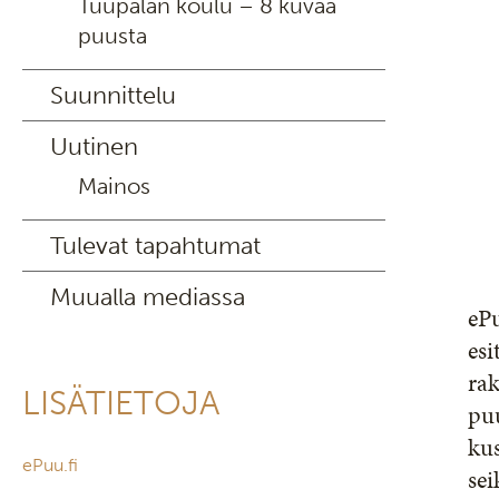
Tuupalan koulu – 8 kuvaa
puusta
Suunnittelu
Uutinen
Mainos
Tulevat tapahtumat
Muualla mediassa
ePu
esi
rak
LISÄTIETOJA
puu
kus
ePuu.fi
sei