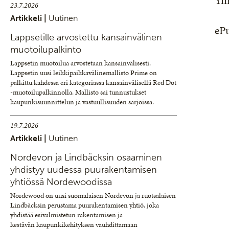
Ym
23.7.2026
Artikkeli |
Uutinen
eP
Lappsetille arvostettu kansainvälinen
muotoilupalkinto
Lappsetin muotoilua arvostetaan kansainvälisesti.
Lappsetin uusi leikkipaikkavälinemallisto Prime on
palkittu kahdessa eri kategoriassa kansainvälisellä Red Dot
-muotoilupalkinnolla. Mallisto sai tunnustukset
kaupunkisuunnittelun ja vastuullisuuden sarjoissa.
19.7.2026
Artikkeli |
Uutinen
Nordevon ja Lindbäcksin osaaminen
yhdistyy uudessa puurakentamisen
yhtiössä Nordewoodissa
Nordewood on uusi suomalaisen Nordevon ja ruotsalaisen
Lindbäcksin perustama puurakentamisen yhtiö, joka
yhdistää esivalmistetun rakentamisen ja
kestävän kaupunkikehityksen vauhdittamaan