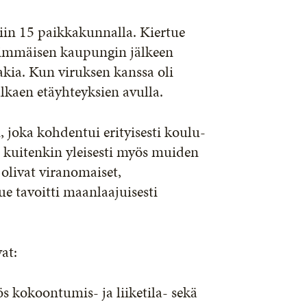
ttiin 15 paikkakunnalla. Kiertue
nsimmäisen kaupungin jälkeen
akia. Kun viruksen kanssa oli
alkaen etäyhteyksien avulla.
 joka kohdentui erityisesti koulu-
n kuitenkin yleisesti myös muiden
livat viranomaiset,
tue tavoitti maanlaajuisesti
at:
 kokoontumis- ja liiketila- sekä