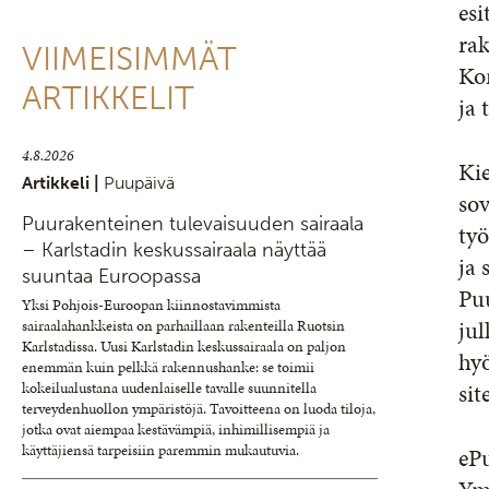
esi
rak
VIIMEISIMMÄT
Kon
ARTIKKELIT
ja 
4.8.2026
Kie
Artikkeli |
Puupäivä
so
Puurakenteinen tulevaisuuden sairaala
työ
– Karlstadin keskussairaala näyttää
ja 
suuntaa Euroopassa
Puu
Yksi Pohjois-Euroopan kiinnostavimmista
jul
sairaalahankkeista on parhaillaan rakenteilla Ruotsin
Karlstadissa. Uusi Karlstadin keskussairaala on paljon
hyö
enemmän kuin pelkkä rakennushanke: se toimii
sit
kokeilualustana uudenlaiselle tavalle suunnitella
terveydenhuollon ympäristöjä. Tavoitteena on luoda tiloja,
jotka ovat aiempaa kestävämpiä, inhimillisempiä ja
käyttäjiensä tarpeisiin paremmin mukautuvia.
ePu