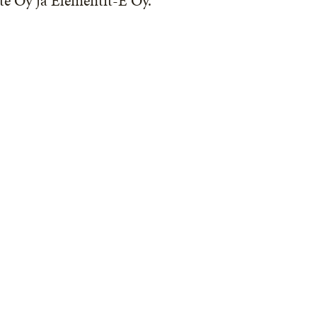
e Oy ja Elementit-E Oy.