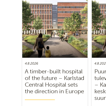
4.8.2026
4.8.202
A timber-built hospital
Puur
of the future – Karlstad
tule
Central Hospital sets
– Ka
the direction in Europe
kesk
suun