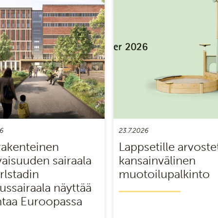
6
23.7.2026
akenteinen
Lappsetille arvoste
vaisuuden sairaala
kansainvälinen
rlstadin
muotoilupalkinto
ussairaala näyttää
taa Euroopassa