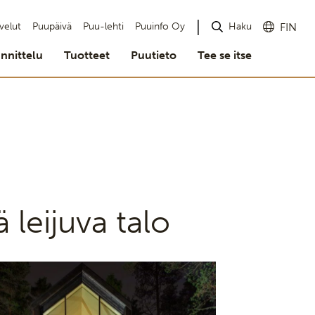
Haku
velut
Puupäivä
Puu-lehti
Puuinfo Oy
FIN
nnittelu
Tuotteet
Puutieto
Tee se itse
ä leijuva talo