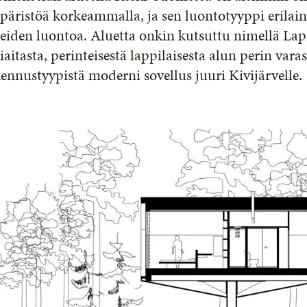
päristöä korkeammalla, ja sen luontotyyppi erila
eiden luontoa. Aluetta onkin kutsuttu nimellä Lapin
iaitasta, perinteisestä lappilaisesta alun perin var
ennustyypistä moderni sovellus juuri Kivijärvelle.