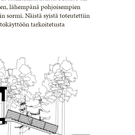
inen, lähempänä pohjoisempien
 sormi. Näistä syistä toteutettiin
astokäyttöön tarkoitetusta