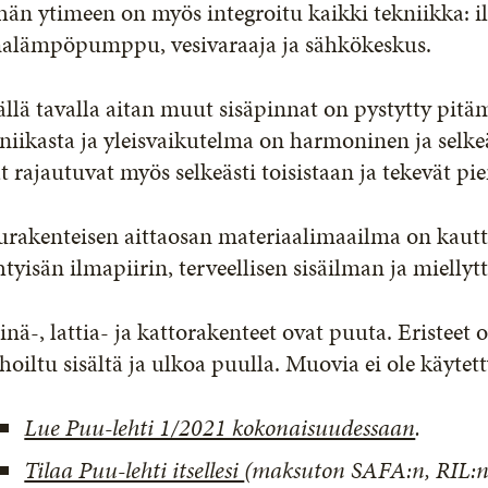
hän ytimeen on myös integroitu kaikki tekniikka: 
malämpöpumppu, vesivaraaja ja sähkökeskus.
ällä tavalla aitan muut sisäpinnat on pystytty p
niikasta ja yleisvaikutelma on harmoninen ja selke
at rajautuvat myös selkeästi toisistaan ja tekevät pie
urakenteisen aittaosan materiaalimaailma on kautt
htyisän ilmapiirin, terveellisen sisäilman ja mielly
inä-, lattia- ja kattorakenteet ovat puuta. Eristeet
hoiltu sisältä ja ulkoa puulla. Muovia ei ole käytet
Lue Puu-lehti 1/2021 kokonaisuudessaan
.
Tilaa Puu-lehti itsellesi
(maksuton SAFA:n, RIL:n,