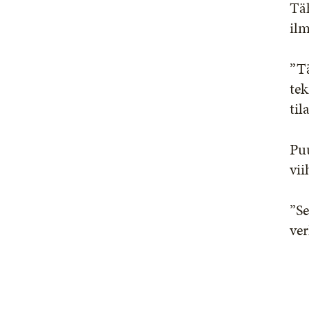
Tä
il
”T
tek
til
Pu
vii
”Se
ver