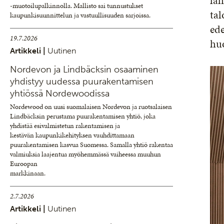
läh
-muotoilupalkinnolla. Mallisto sai tunnustukset
tal
kaupunkisuunnittelun ja vastuullisuuden sarjoissa.
ede
19.7.2026
hu
Artikkeli |
Uutinen
Nordevon ja Lindbäcksin osaaminen
yhdistyy uudessa puurakentamisen
yhtiössä Nordewoodissa
Nordewood on uusi suomalaisen Nordevon ja ruotsalaisen
Lindbäcksin perustama puurakentamisen yhtiö, joka
yhdistää esivalmistetun rakentamisen ja
kestävän kaupunkikehityksen vauhdittamaan
puurakentamisen kasvua Suomessa. Samalla yhtiö rakentaa
valmiuksia laajentua myöhemmässä vaiheessa muuhun
Euroopan
markkinaan.
2.7.2026
Artikkeli |
Uutinen