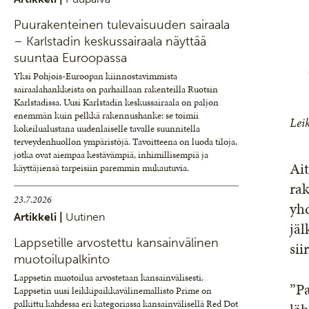
Puurakenteinen tulevaisuuden sairaala
– Karlstadin keskussairaala näyttää
suuntaa Euroopassa
Yksi Pohjois-Euroopan kiinnostavimmista
sairaalahankkeista on parhaillaan rakenteilla Ruotsin
Karlstadissa. Uusi Karlstadin keskussairaala on paljon
enemmän kuin pelkkä rakennushanke: se toimii
Lei
kokeilualustana uudenlaiselle tavalle suunnitella
terveydenhuollon ympäristöjä. Tavoitteena on luoda tiloja,
jotka ovat aiempaa kestävämpiä, inhimillisempiä ja
Ait
käyttäjiensä tarpeisiin paremmin mukautuvia.
ra
23.7.2026
yh
Artikkeli |
Uutinen
jä
Lappsetille arvostettu kansainvälinen
sii
muotoilupalkinto
Lappsetin muotoilua arvostetaan kansainvälisesti.
”P
Lappsetin uusi leikkipaikkavälinemallisto Prime on
palkittu kahdessa eri kategoriassa kansainvälisellä Red Dot