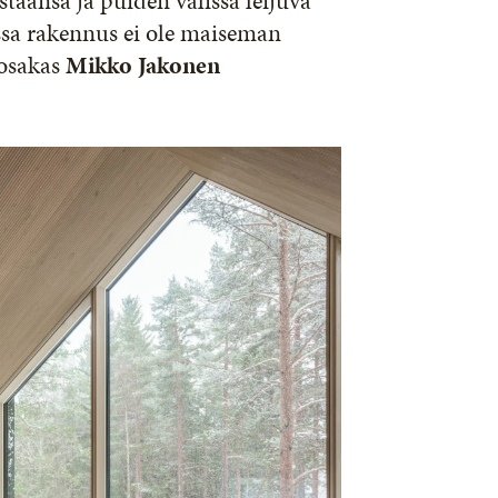
staansa ja puiden välissä leijuva
ssa rakennus ei ole maiseman
 osakas
Mikko Jakonen