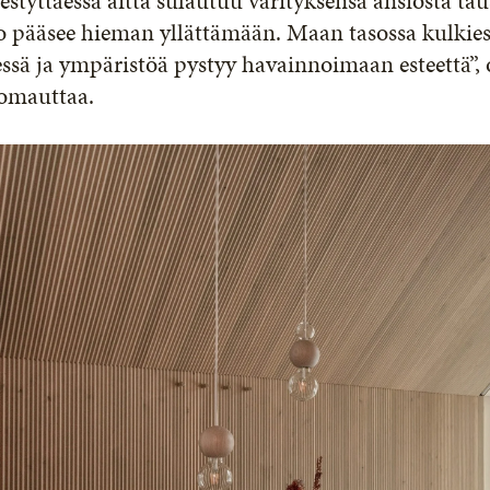
estyttäessä aitta sulautuu värityksensä ansiosta tau
o pääsee hieman yllättämään. Maan tasossa kulkie
ssä ja ympäristöä pystyy havainnoimaan esteettä”,
omauttaa.