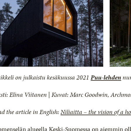
ikkeli on julkaistu kesäkuussa 2021
Puu-lehde
n
nu
sti: Elina Viitanen
|
Kuvat: Marc Goodwin, Archmo
d the article in English:
Niliaitta – the vision of a 
omenselän alueella Keski-Suomessa on aiemmin oll