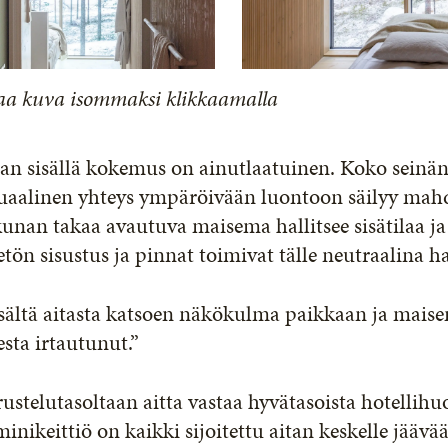
aa kuva isommaksi klikkaamalla
an sisällä kokemus on ainutlaatuinen. Koko seinän
suaalinen yhteys ympäröivään luontoon säilyy mah
unan takaa avautuva maisema hallitsee sisätilaa ja 
etön sisustus ja pinnat toimivat tälle neutraalina h
sältä aitasta katsoen näkökulma paikkaan ja maise
esta irtautunut.”
ustelutasoltaan aitta vastaa hyvätasoista hotellihuo
minikeittiö on kaikki sijoitettu aitan keskelle jääv