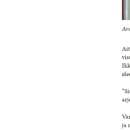
Av
Ait
vi
Ikk
ele
”Si
arj
Var
ja 