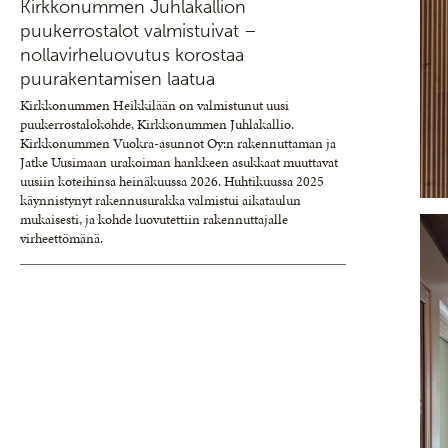
Kirkkonummen Juhlakallion
puukerrostalot valmistuivat –
nollavirheluovutus korostaa
puurakentamisen laatua
Kirkkonummen Heikkilään on valmistunut uusi
puukerrostalokohde, Kirkkonummen Juhlakallio.
Kirkkonummen Vuokra-asunnot Oy:n rakennuttaman ja
Jatke Uusimaan urakoiman hankkeen asukkaat muuttavat
uusiin koteihinsa heinäkuussa 2026. Huhtikuussa 2025
käynnistynyt rakennusurakka valmistui aikataulun
mukaisesti, ja kohde luovutettiin rakennuttajalle
virheettömänä.