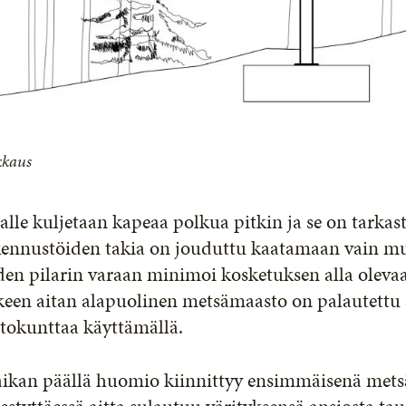
kkaus
alle kuljetaan kapeaa polkua pitkin ja se on tarkasti
kennustöiden takia on jouduttu kaatamaan vain 
den pilarin varaan minimoi kosketuksen alla oleva
lkeen aitan alapuolinen metsämaasto on palautettu
rtokunttaa käyttämällä.
aikan päällä huomio kiinnittyy ensimmäisenä me