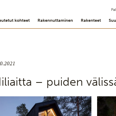
Pal
eutetut kohteet
Rakennuttaminen
Rakenteet
Suu
10.2021
iliaitta – puiden väliss