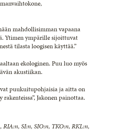
ilmanvaihtokone,
itämään mahdollisimman vapaana
ä. Ytimen ympärille sijoittuvat
nestä tilasta loogisen käyttää.”
aaltaan ekologinen. Puu luo myös
ttävän akustiikan.
 ovat puukuitupohjaisia ja aitta on
ty rakenteissa”, Jakonen painottaa.
 RIA:n, SI:n, SIO:n, TKO:n, RKL:n,