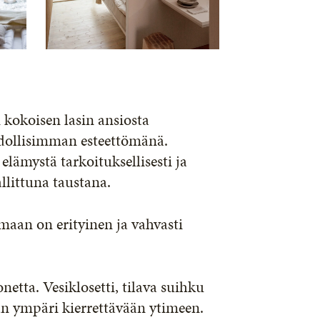
 kokoisen lasin ansiosta
dollisimman esteettömänä.
elämystä tarkoituksellisesti ja
allittuna taustana.
maan on erityinen ja vahvasti
netta. Vesiklosetti, tilava suihku
ään ympäri kierrettävään ytimeen.