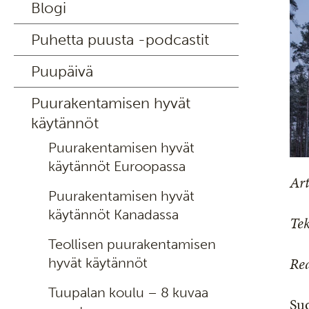
Blogi
Puhetta puusta -podcastit
Puupäivä
Puurakentamisen hyvät
käytännöt
Puurakentamisen hyvät
käytännöt Euroopassa
Art
Puurakentamisen hyvät
käytännöt Kanadassa
Tek
Teollisen puurakentamisen
Rea
hyvät käytännöt
Tuupalan koulu – 8 kuvaa
Su