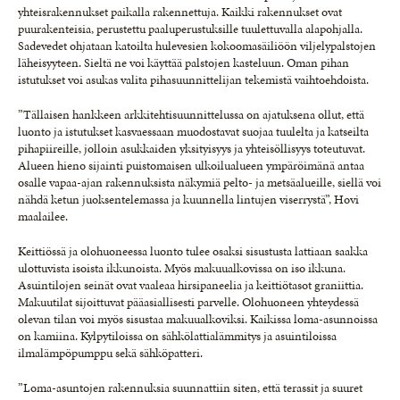
yhteisrakennukset paikalla rakennettuja. Kaikki rakennukset ovat
puurakenteisia, perustettu paaluperustuksille tuulettuvalla alapohjalla.
Sadevedet ohjataan katoilta hulevesien kokoomasäiliöön viljelypalstojen
läheisyyteen. Sieltä ne voi käyttää palstojen kasteluun. Oman pihan
istutukset voi asukas valita pihasuunnittelijan tekemistä vaihtoehdoista.
”Tällaisen hankkeen arkkitehtisuunnittelussa on ajatuksena ollut, että
luonto ja istutukset kasvaessaan muodostavat suojaa tuulelta ja katseilta
pihapiireille, jolloin asukkaiden yksityisyys ja yhteisöllisyys toteutuvat.
Alueen hieno sijainti puistomaisen ulkoilualueen ympäröimänä antaa
osalle vapaa-ajan rakennuksista näkymiä pelto- ja metsäalueille, siellä voi
nähdä ketun juoksentelemassa ja kuunnella lintujen viserrystä”, Hovi
maalailee.
Keittiössä ja olohuoneessa luonto tulee osaksi sisustusta lattiaan saakka
ulottuvista isoista ikkunoista. Myös makuualkovissa on iso ikkuna.
Asuintilojen seinät ovat vaaleaa hirsipaneelia ja keittiötasot graniittia.
Makuutilat sijoittuvat pääasiallisesti parvelle. Olohuoneen yhteydessä
olevan tilan voi myös sisustaa makuualkoviksi. Kaikissa loma-asunnoissa
on kamiina. Kylpytiloissa on sähkölattialämmitys ja asuintiloissa
ilmalämpöpumppu sekä sähköpatteri.
”Loma-asuntojen rakennuksia suunnattiin siten, että terassit ja suuret