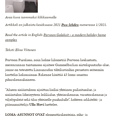
Avaa kuva isommaksi klikkaamalla
Artikkeli on julkaistu kesäkuussa 2021
Puu-lehde
n
numerossa 1/2021.
Read the article in English:
Porvoon Galaksit – a modern holiday home
complex
Teksti: Elina Viitanen
Porvoon Purolassa, noin kolme kilometriä Porvoon keskustasta,
merenrannan tuntumassa sijaitsee Gammelbackan siirtolapuutarha-alue,
jonne on toteutettu Linnunradan tähtikuvioihin perustuva seitsemän
korttelin kokonaisuus. Rakenne käsittää 43 loma-asuntoa
piharakennuksineen.
”Alueen sisääntuloon sijoittuu lisäksi yhteinen paikoitusalue, ja
sisääntulon läheisyyteen leikkialue, yhteisrakennus, varastorakennus ja
viljelypalstat sekä tilaa yhteiselle puuhailulle”, kohteen arkkitehti- ja
pääsuunnittelija
Ulla Hovi
luettelee.
LOMA-ASUNNOT OVAT
elementtirakenteisia, piha- ja