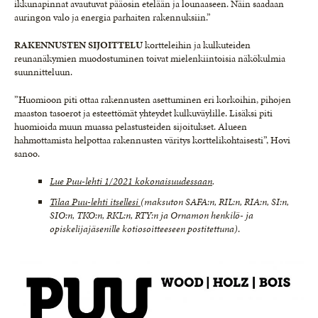
ikkunapinnat avautuvat pääosin etelään ja lounaaseen. Näin saadaan
auringon valo ja energia parhaiten rakennuksiin.”
RAKENNUSTEN SIJOITTELU
kortteleihin ja kulkuteiden
reunanäkymien muodostuminen toivat mielenkiintoisia näkökulmia
suunnitteluun.
”Huomioon piti ottaa rakennusten asettuminen eri korkoihin, pihojen
maaston tasoerot ja esteettömät yhteydet kulkuväylille. Lisäksi piti
huomioida muun muassa pelastusteiden sijoitukset. Alueen
hahmottamista helpottaa rakennusten väritys korttelikohtaisesti”, Hovi
sanoo.
Lue Puu-lehti 1/2021 kokonaisuudessaan
.
Tilaa Puu-lehti itsellesi
(maksuton SAFA:n, RIL:n, RIA:n, SI:n,
SIO:n, TKO:n, RKL:n, RTY:n ja Ornamon henkilö- ja
opiskelijajäsenille kotiosoitteeseen postitettuna)
.