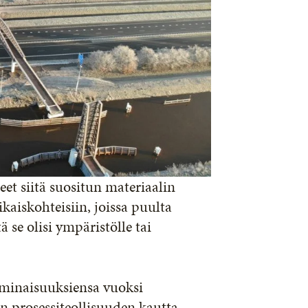
t siitä suositun materiaalin
kaiskohteisiin, joissa puulta
 se olisi ympäristölle tai
ominaisuuksiensa vuoksi
an prosessiteollisuuden kautta –