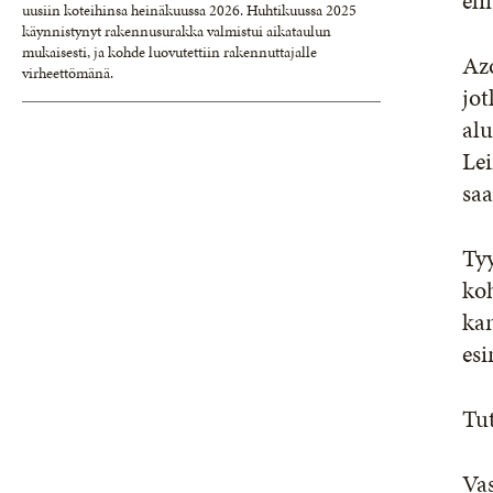
eli
uusiin koteihinsa heinäkuussa 2026. Huhtikuussa 2025
käynnistynyt rakennusurakka valmistui aikataulun
mukaisesti, ja kohde luovutettiin rakennuttajalle
Azo
virheettömänä.
jot
alu
Lei
sa
Tyy
koh
kan
esi
Tut
Vas