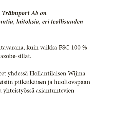
 Träimport Ab on
ntia, laitoksia, eri teollisuuden
atavarana, kuin vaikka FSC 100 %
azobe-sillat.
t yhdessä Hollantilaisen Wijma
isiin pitkäikäisen ja huoltovapaan
a yhteistyössä asiantuntevien