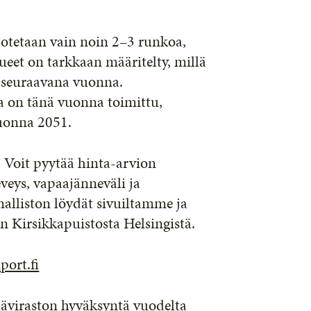
 otetaan vain noin 2–3 runkoa,
lueet on tarkkaan määritelty, millä
ä seuraavana vuonna.
sa on tänä vuonna toimittu,
vuonna 2051.
t. Voit pyytää hinta-arvion
leveys, vapaajänneväli ja
malliston löydät sivuiltamme ja
n Kirsikkapuistosta Helsingistä.
ort.fi
läviraston hyväksyntä vuodelta