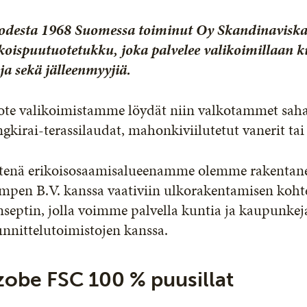
odesta 1968 Suomessa toiminut Oy Skandinaviska
koispuutuotetukku, joka palvelee valikoimillaan ku
ja sekä jälleenmyyjiä.
ote valikoimistamme löydät niin valkotammet sah
gkirai-terassilaudat, mahonkiviilutetut vanerit tai 
tenä erikoisosaamisalueenamme olemme rakentanee
pen B.V. kanssa vaativiin ulkorakentamisen kohte
septin, jolla voimme palvella kuntia ja kaupunkej
nnittelutoimistojen kanssa.
zobe FSC 100 % puusillat