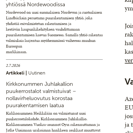
yhtiössä Nordewoodissa
ymp
Nordewood on uusi suomalaisen Nordevon ja ruotsalaisen
Lindbäcksin perustama puurakentamisen yhtiö, joka
yhdistää esivalmistetun rakentamisen ja
Joi
kestävän kaupunkikehityksen vauhdittamaan
rak
puurakentamisen kasvua Suomessa. Samalla yhtiö rakentaa
valmiuksia laajentua myöhemmässä vaiheessa muuhun
hal
Euroopan
ka
markkinaan.
ve
2.7.2026
Artikkeli |
Uutinen
V
Kirkkonummen Juhlakallion
puukerrostalot valmistuivat –
Azo
nollavirheluovutus korostaa
puurakentamisen laatua
EU
Kirkkonummen Heikkilään on valmistunut uusi
jo
puukerrostalokohde, Kirkkonummen Juhlakallio.
ja 
Kirkkonummen Vuokra-asunnot Oy:n rakennuttaman ja
Jatke Uusimaan urakoiman hankkeen asukkaat muuttavat