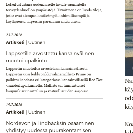
kokeilualustana uudenlaiselle tavalle suunnitella
terveydenhuollon ympäristöjä. Tavoitteena on luoda tiloja,
jotka ovat aiempaa kestävämpiä, inhimillisempiä ja
käyttäjiensä tarpeisiin paremmin mukautuvia.
23.7.2026
Artikkeli |
Uutinen
Lappsetille arvostettu kansainvälinen
muotoilupalkinto
Lappsetin muotoilua arvostetaan kansainvälisesti.
Lappsetin uusi leikkipaikkavälinemallisto Prime on
Nä
palkittu kahdessa eri kategoriassa kansainvälisellä Red Dot
-muotoilupalkinnolla. Mallisto sai tunnustukset
käy
kaupunkisuunnittelun ja vastuullisuuden sarjoissa.
odo
19.7.2026
käy
Artikkeli |
Uutinen
Ko
Nordevon ja Lindbäcksin osaaminen
yhdistyy uudessa puurakentamisen
kil