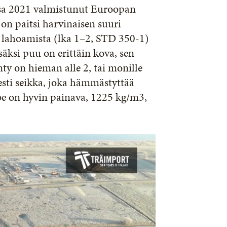
ssa 2021 valmistunut Euroopan
 on paitsi harvinaisen suuri
 lahoamista (lka 1–2, STD 350-1)
säksi puu on erittäin kova, sen
ty on hieman alle 2, tai monille
esti seikka, joka hämmästyttää
be on hyvin painava, 1225 kg/m3,