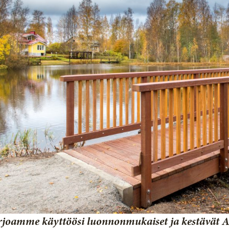
rjoamme käyttöösi luonnonmukaiset ja kestävät A