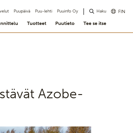
Haku
velut
Puupäivä
Puu-lehti
Puuinfo Oy
FIN
nnittelu
Tuotteet
Puutieto
Tee se itse
stävät Azobe-