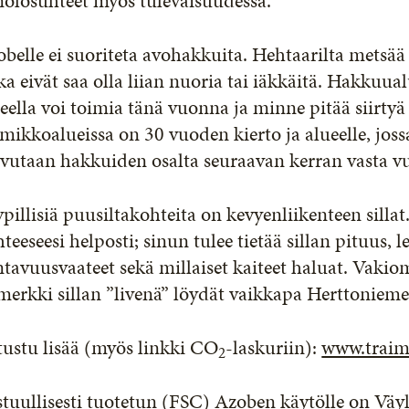
nolosuhteet myös tulevaisuudessa.
belle ei suoriteta avohakkuita. Hehtaarilta metsää
ka eivät saa olla liian nuoria tai iäkkäitä. Hakkuua
eella voi toimia tänä vuonna ja minne pitää siirty
mikkoalueissa on 30 vuoden kierto ja alueelle, jos
avutaan hakkuiden osalta seuraavan kerran vasta 
pillisiä puusiltakohteita on kevyenliikenteen silla
teeseesi helposti; sinun tulee tietää sillan pituus, 
tavuusvaateet sekä millaiset kaiteet haluat. Vakio
merkki sillan ”livenä” löydät vaikkapa Herttonieme
ustu lisää (myös linkki CO
-laskuriin):
www.traimp
2
tuullisesti tuotetun (FSC) Azoben käytölle on Väy