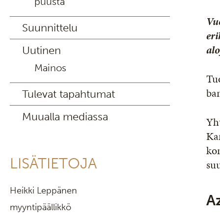
puusta
Vu
Suunnittelu
eri
alo
Uutinen
Mainos
Tu
ban
Tulevat tapahtumat
Muualla mediassa
Yh
Kam
kon
LISÄTIETOJA
suu
Heikki Leppänen
A
myyntipäällikkö