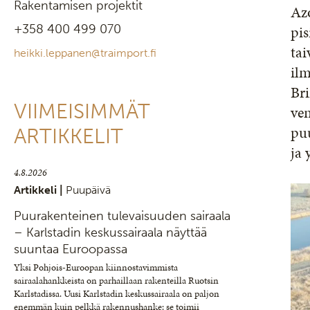
Rakentamisen projektit
Az
+358 400 499 070
pis
ta
heikki.leppanen@traimport.fi
ilm
Bri
VIIMEISIMMÄT
ven
puu
ARTIKKELIT
ja 
4.8.2026
Artikkeli |
Puupäivä
Puurakenteinen tulevaisuuden sairaala
– Karlstadin keskussairaala näyttää
suuntaa Euroopassa
Yksi Pohjois-Euroopan kiinnostavimmista
sairaalahankkeista on parhaillaan rakenteilla Ruotsin
Karlstadissa. Uusi Karlstadin keskussairaala on paljon
enemmän kuin pelkkä rakennushanke: se toimii