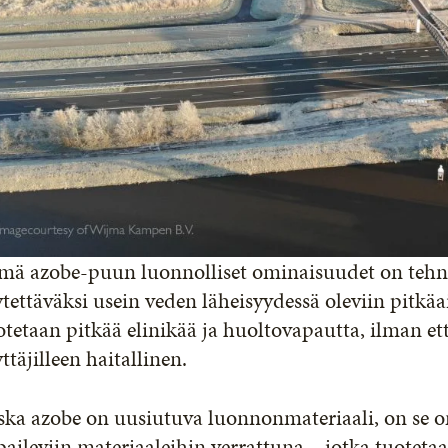
mä azobe-puun luonnolliset ominaisuudet on tehnee
tettäväksi usein veden läheisyydessä oleviin pitkäai
tetaan pitkää elinikää ja huoltovapautta, ilman että
ttäjilleen haitallinen.
ska azobe on uusiutuva luonnonmateriaali, on se 
paileviin materiaaleihin verrattuna – jotka tuoteta