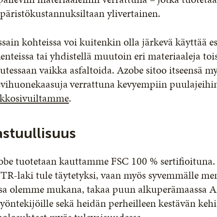
äristökustannuksiltaan ylivertainen.
ssain kohteissa voi kuitenkin olla järkevä käyttää e
enteissa tai yhdistellä muutoin eri materiaaleja toi
utessaan vaikka asfaltoida. Azobe sitoo itseensä 
svihuonekaasuja
verrattuna kevyempiin puulajeihi
rkkosivuiltamme
.
astuullisuus
be tuotetaan kauttamme FSC 100 % sertifioituna. 
TR-laki tule täytetyksi, vaan myös syvemmälle men
ssa olemme mukana, takaa puun alkuperämaassa Af
työntekijöille sekä heidän perheilleen kestävän keh