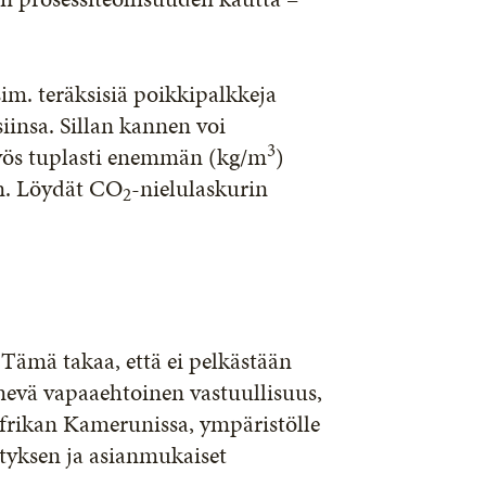
sim. teräksisiä poikkipalkkeja
siinsa. Sillan kannen voi
3
myös tuplasti enemmän (kg/m
)
n. Löydät CO
-nielulaskurin
2
Tämä takaa, että ei pelkästään
evä vapaaehtoinen vastuullisuus,
rikan Kamerunissa, ympäristölle
ityksen ja asianmukaiset