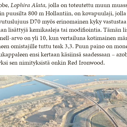
obe,
Lophira Alata,
jolla on toteutettu muun mua
in puusilta 800 m Hollantiin, on kovapuulaji, jolla
ivutuslujuus D70 myös erinomainen kyky vastustaa
an lisättyjä kemikaaleja tai modifiointia. Tämän li
nell-arvo on yli 10, kun vertailuna kotimainen män
een omistajille tuttu teak 3,3. Puun paino on mon
kappaleen ensi kertaan käsiinsä saadessaan – azo
yksi sen nimityksistä onkin Red Ironwood.