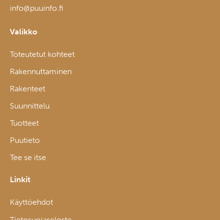
info@puuinfo.fi
Valikko
Toteutetut kohteet
Rakennuttaminen
Rakenteet
Suunnittelu
Tuotteet
Puutieto
Tee se itse
Linkit
Käyttöehdot
Tietosuojaseloste