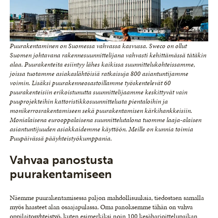
Puurakentaminen on Suomessa vahvassa kasvussa. Sweco on ollut
Suomen johtavana rakennesuunnittelijana vahvasti kehittämässä tätäkin
alaa. Puurakenteita esiintyy lähes kaikissa suunnittelukohteissamme,
joissa tuotamme asiakaslähtöisiä ratkaisuja 800 asiantuntijamme
voimin. Lisäksi puurakenneosastoillamme työskentelevät 60
puurakenteisiin erikoistunutta suunnittelijaamme keskittyvät vain
puuprojekteihin kattoristikkosuunnittelusta pientaloihin ja
monikerrosrakentamiseen sekä puurakentamisen kärkihankkeisiin.
Monialaisena eurooppalaisena suunnittelutalona tuomme laaja-alaisen
asiantuntijuuden asiakkaidemme käyttöön. Meille on kunnia toimia
Puupäivässä pääyhteistyökumppania.
Vahvaa panostusta
puurakentamiseen
Näemme puurakentamisessa paljon mahdollisuuksia, tiedostaen samalla
myös haasteet alan osaajapulassa. Oma panoksemme tähän on vahva
oppilaitosyhteistyö, kuten esimerkiksi noin 100 kesäharjoittelupaikan