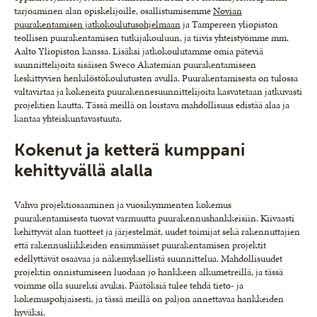
tarjoaminen alan opiskelijoille, osallistumisemme
Novian
puurakentamisen jatkokoulutusohjelmaan
ja Tampereen yliopiston
teollisen puurakentamisen tutkijakouluun, ja tiivis yhteistyömme mm.
Aalto Yliopiston kanssa. Lisäksi jatkokoulutamme omia päteviä
suunnittelijoita sisäisen Sweco Akatemian puurakentamiseen
keskittyvien henkilöstökoulutusten avulla. Puurakentamisesta on tulossa
valtavirtaa ja kokeneita puurakennesuunnittelijoita kasvatetaan jatkuvasti
projektien kautta. Tässä meillä on loistava mahdollisuus edistää alaa ja
kantaa yhteiskuntavastuuta.
Kokenut ja ketterä kumppani
kehittyvällä alalla
Vahva projektiosaaminen ja vuosikymmenten kokemus
puurakentamisesta tuovat varmuutta puurakennushankkeisiin. Kiivaasti
kehittyvät alan tuotteet ja järjestelmät, uudet toimijat sekä rakennuttajien
että rakennusliikkeiden ensimmäiset puurakentamisen projektit
edellyttävät osaavaa ja näkemyksellistä suunnittelua. Mahdollisuudet
projektin onnistumiseen luodaan jo hankkeen alkumetreillä, ja tässä
voimme olla suureksi avuksi. Päätöksiä tulee tehdä tieto- ja
kokemuspohjaisesti, ja tässä meillä on paljon annettavaa hankkeiden
hyväksi.