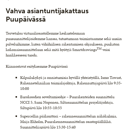
Vahva asiantuntijakattaus
Puupäivässä
Tervetuloa virtuaaliosastollemme keskustelemaan
puusuunnittelijoidemme kanssa, tutustumaan toimintaamme sekä uusiin
palveluihimme, kuten vähähiilisen rakentamisen ohjaukseen, puukaton
TM
kokonaissuunnitteluun sekä mitä hyötyjä Smartdrawings
voisi
hankkeeseesi tuoda.
Kiinnostavat esityksemme Puupäivässä
Kilpailukykyä ja onnistumisia hyvällä yhteistyöllä, Ismo Tawast,
Rakennetekniikan toimialajohtaja, Rakennuttajapäivä klo 9:35-
10:00
Eurokoodien soveltamisohje – Puurakenteiden suunnittelu
NCCI 5, Sami Noponen, Siltasuunnittelun projektijohtaja,
Siltapäivä klo 10:55-10:55
Supercellin pääkonttori – rakennesuunnittelun näkökulmia,
Maija Ekholm, Puurakennesuunnittelun osastopäällikkö,
Suunnittelijapäivä klo 15:30-15:40