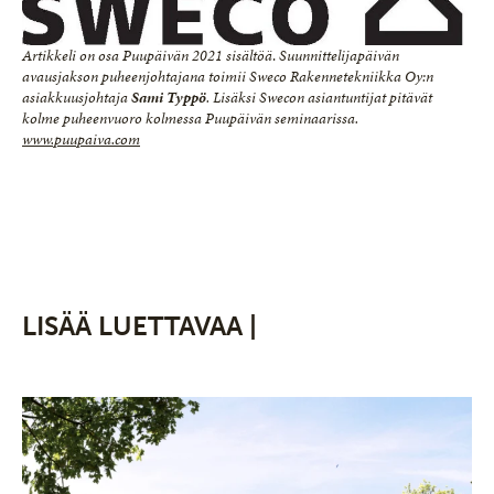
Artikkeli
on osa Puupäivän 2021 sisältöä
.
Suunnittelijapäivän
avausjakson puheenjohtajana toimii Sweco Rakennetekniikka Oy:n
asiakkuusjohtaja
Sami Typpö
. Lisäksi Swecon asiantuntijat pitävät
kolme puheenvuoro kolmessa Puupäivän seminaarissa.
www.puupaiva.com
LISÄÄ LUETTAVAA |