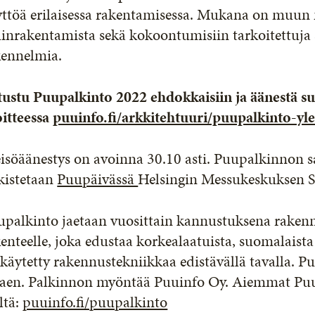
ttöä erilaisessa rakentamisessa. Mukana on muun mu
inrakentamista sekä kokoontumisiin tarkoitettuja si
kennelmia.
tustu Puupalkinto 2022 ehdokkaisiin ja äänestä su
oitteessa
puuinfo.fi/arkkitehtuuri/puupalkinto-yle
isöäänestys on avoinna 30.10 asti. Puupalkinnon sa
kistetaan
Puupäivässä
Helsingin Messukeskuksen S
palkinto jaetaan vuosittain kannustuksena rakennuk
enteelle, joka edustaa korkealaatuista, suomalaist
käytetty rakennustekniikkaa edistävällä tavalla. P
kaen. Palkinnon myöntää Puuinfo Oy. Aiemmat Puup
ltä:
puuinfo.fi/puupalkinto