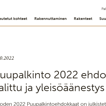
Pal
eutetut kohteet
Rakennuttaminen
Rakenteet
Suu
10.2022
uupalkinto 2022 ehdo
alittu ja yleisöäänesty
oden 2022 Puupalkintoehdokkaat on julkistettu