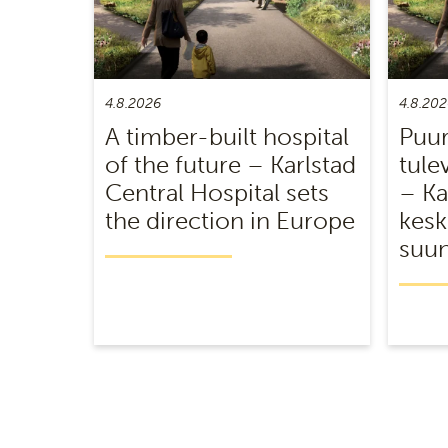
4.8.2026
4.8.202
A timber-built hospital
Puur
of the future – Karlstad
tule
Central Hospital sets
– Ka
the direction in Europe
kesk
suun