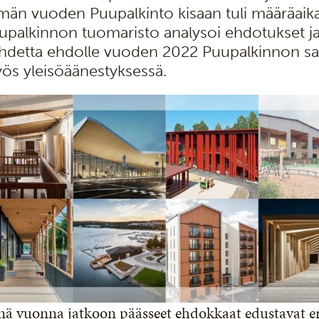
män vuoden Puupalkinto kisaan tuli määräai
upalkinnon tuomaristo analysoi ehdotukset ja va
hdetta ehdolle vuoden 2022 Puupalkinnon sa
ös yleisöäänestyksessä.
nä vuonna jatkoon päässeet ehdokkaat edustavat er