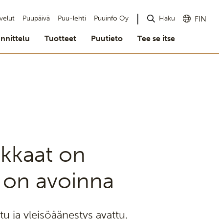
Haku
velut
Puupäivä
Puu-lehti
Puuinfo Oy
FIN
nnittelu
Tuotteet
Puutieto
Tee se itse
kkaat on
s on avoinna
 ja yleisöäänestys avattu.