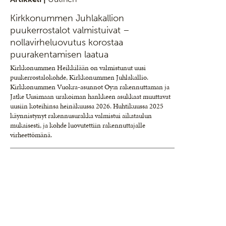
Kirkkonummen Juhlakallion
puukerrostalot valmistuivat –
nollavirheluovutus korostaa
puurakentamisen laatua
Kirkkonummen Heikkilään on valmistunut uusi
puukerrostalokohde, Kirkkonummen Juhlakallio.
Kirkkonummen Vuokra-asunnot Oy:n rakennuttaman ja
Jatke Uusimaan urakoiman hankkeen asukkaat muuttavat
uusiin koteihinsa heinäkuussa 2026. Huhtikuussa 2025
käynnistynyt rakennusurakka valmistui aikataulun
mukaisesti, ja kohde luovutettiin rakennuttajalle
virheettömänä.