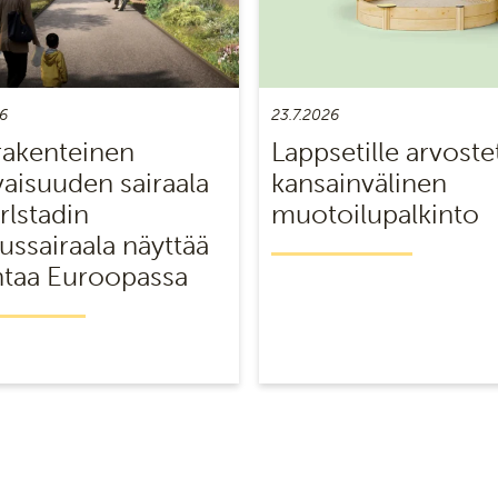
6
23.7.2026
akenteinen
Lappsetille arvoste
vaisuuden sairaala
kansainvälinen
rlstadin
muotoilupalkinto
ussairaala näyttää
taa Euroopassa