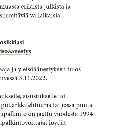
assa erilaista julkista ja
irreltäviä väliaikaisia
osikkiasi
isoaanestys
aja ja yleisöäänestyksen tulos
iivessä 3.11.2022.
selle, sisustukselle tai
a puuarkkitehtuuria tai jossa puuta
uupalkinto on jaettu vuodesta 1994
alkintovoittajat löydät