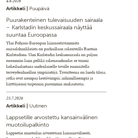
4.8.2026
Artikkeli |
Puupäivä
Puurakenteinen tulevaisuuden sairaala
– Karlstadin keskussairaala näyttää
suuntaa Euroopassa
Yksi Pohjois-Euroopan kiinnostavimmista
sairaalahankkeista on parhaillaan rakenteilla Ruotsin
Karlstadissa. Uusi Karlstadin keskussairaala on paljon
enemmän kuin pelkkä rakennushanke: se toimii
kokeilualustana uudenlaiselle tavalle suunnitella
terveydenhuollon ympäristöjä. Tavoitteena on luoda tiloja,
jotka ovat aiempaa kestävämpiä, inhimillisempiä ja
käyttäjiensä tarpeisiin paremmin mukautuvia.
23.7.2026
Artikkeli |
Uutinen
Lappsetille arvostettu kansainvälinen
muotoilupalkinto
Lappsetin muotoilua arvostetaan kansainvälisesti.