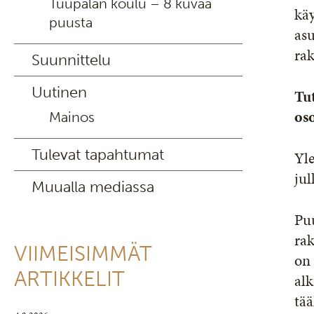
Tuupalan koulu – 8 kuvaa
käy
puusta
asu
ra
Suunnittelu
Uutinen
Tu
os
Mainos
Tulevat tapahtumat
Yle
jul
Muualla mediassa
Puu
rak
VIIMEISIMMÄT
on 
ARTIKKELIT
al
tää