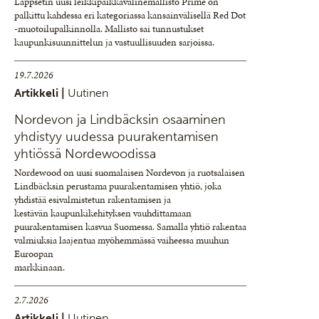
Lappsetin uusi leikkipaikkavälinemallisto Prime on
palkittu kahdessa eri kategoriassa kansainvälisellä Red Dot
-muotoilupalkinnolla. Mallisto sai tunnustukset
kaupunkisuunnittelun ja vastuullisuuden sarjoissa.
19.7.2026
Artikkeli |
Uutinen
Nordevon ja Lindbäcksin osaaminen
yhdistyy uudessa puurakentamisen
yhtiössä Nordewoodissa
Nordewood on uusi suomalaisen Nordevon ja ruotsalaisen
Lindbäcksin perustama puurakentamisen yhtiö, joka
yhdistää esivalmistetun rakentamisen ja
kestävän kaupunkikehityksen vauhdittamaan
puurakentamisen kasvua Suomessa. Samalla yhtiö rakentaa
valmiuksia laajentua myöhemmässä vaiheessa muuhun
Euroopan
markkinaan.
2.7.2026
Artikkeli |
Uutinen