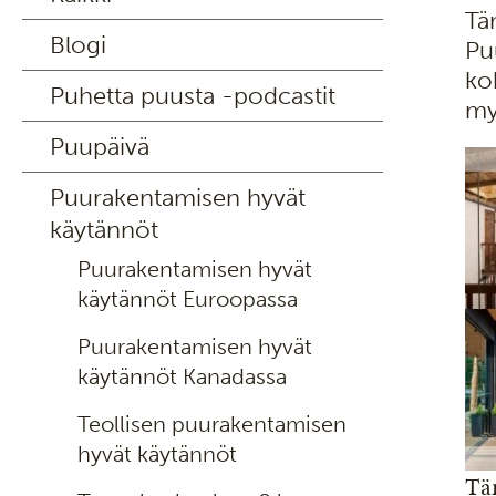
Tä
Blogi
Pu
ko
Puhetta puusta -podcastit
my
Puupäivä
Puurakentamisen hyvät
käytännöt
Puurakentamisen hyvät
käytännöt Euroopassa
Puurakentamisen hyvät
käytännöt Kanadassa
Teollisen puurakentamisen
hyvät käytännöt
Tä