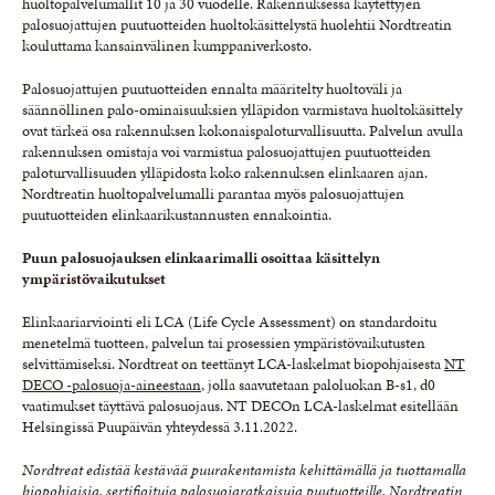
huoltopalvelumallit 10 ja 30 vuodelle. Rakennuksessa käytettyjen
palosuojattujen puutuotteiden huoltokäsittelystä huolehtii Nordtreatin
kouluttama kansainvälinen kumppaniverkosto.
Palosuojattujen puutuotteiden ennalta määritelty huoltoväli ja
säännöllinen palo-ominaisuuksien ylläpidon varmistava huoltokäsittely
ovat tärkeä osa rakennuksen kokonaispaloturvallisuutta. Palvelun avulla
rakennuksen omistaja voi varmistua palosuojattujen puutuotteiden
paloturvallisuuden ylläpidosta koko rakennuksen elinkaaren ajan.
Nordtreatin huoltopalvelumalli parantaa myös palosuojattujen
puutuotteiden elinkaarikustannusten ennakointia.
Puun palosuojauksen elinkaarimalli osoittaa käsittelyn
ympäristövaikutukset
Elinkaariarviointi eli LCA (Life Cycle Assessment) on standardoitu
menetelmä tuotteen, palvelun tai prosessien ympäristövaikutusten
selvittämiseksi. Nordtreat on teettänyt LCA-laskelmat biopohjaisesta
NT
DECO -palosuoja-aineestaan
, jolla saavutetaan paloluokan B-s1, d0
vaatimukset täyttävä palosuojaus. NT DECOn LCA-laskelmat esitellään
Helsingissä Puupäivän yhteydessä 3.11.2022.
Nordtreat edistää kestävää puurakentamista kehittämällä ja tuottamalla
biopohjaisia, sertifioituja palosuojaratkaisuja puutuotteille. Nordtreatin