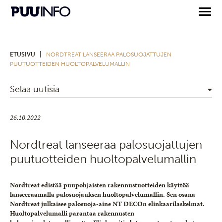
|
ETUSIVU
NORDTREAT LANSEERAA PALOSUOJATTUJEN
PUUTUOTTEIDEN HUOLTOPALVELUMALLIN
Selaa uutisia
26.10.2022
Nordtreat lanseeraa palosuojattujen
puutuotteiden huoltopalvelumallin
Nordtreat edistää puupohjaisten rakennustuotteiden käyttöä
lanseeraamalla palosuojauksen huoltopalvelumallin. Sen osana
Nordtreat julkaisee palosuoja-aine NT DECOn elinkaarilaskelmat.
Huoltopalvelumalli parantaa rakennusten