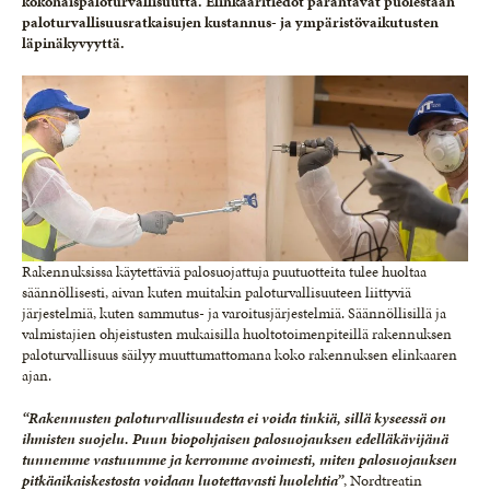
kokonaispaloturvallisuutta. Elinkaaritiedot parantavat puolestaan
paloturvallisuusratkaisujen kustannus- ja ympäristövaikutusten
läpinäkyvyyttä.
Rakennuksissa käytettäviä palosuojattuja puutuotteita tulee huoltaa
säännöllisesti, aivan kuten muitakin paloturvallisuuteen liittyviä
järjestelmiä, kuten sammutus- ja varoitusjärjestelmiä. Säännöllisillä ja
valmistajien ohjeistusten mukaisilla huoltotoimenpiteillä rakennuksen
paloturvallisuus säilyy muuttumattomana koko rakennuksen elinkaaren
ajan.
“Rakennusten paloturvallisuudesta ei voida tinkiä, sillä kyseessä on
ihmisten suojelu. Puun biopohjaisen palosuojauksen edelläkävijänä
tunnemme vastuumme ja kerromme avoimesti, miten palosuojauksen
pitkäaikaiskestosta voidaan luotettavasti huolehtia”
, Nordtreatin