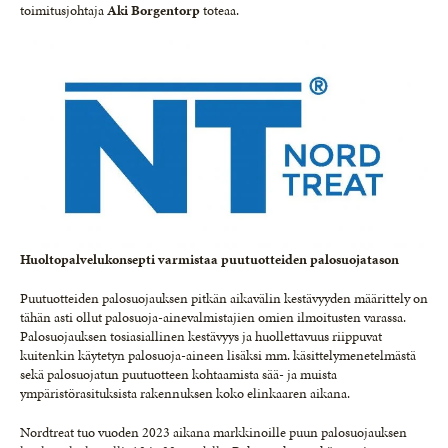
toimitusjohtaja
Aki Borgentorp
toteaa.
Huoltopalvelukonsepti varmistaa puutuotteiden palosuojatason
Puutuotteiden palosuojauksen pitkän aikavälin kestävyyden määrittely on
tähän asti ollut palosuoja-ainevalmistajien omien ilmoitusten varassa.
Palosuojauksen tosiasiallinen kestävyys ja huollettavuus riippuvat
kuitenkin käytetyn palosuoja-aineen lisäksi mm. käsittelymenetelmästä
sekä palosuojatun puutuotteen kohtaamista sää- ja muista
ympäristörasituksista rakennuksen koko elinkaaren aikana.
Nordtreat tuo vuoden 2023 aikana markkinoille puun palosuojauksen