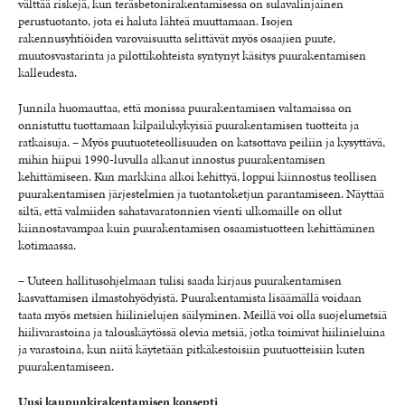
välttää riskejä, kun teräsbetonirakentamisessa on sulavalinjainen
perustuotanto, jota ei haluta lähteä muuttamaan. Isojen
rakennusyhtiöiden varovaisuutta selittävät myös osaajien puute,
muutosvastarinta ja pilottikohteista syntynyt käsitys puurakentamisen
kalleudesta.
Junnila huomauttaa, että monissa puurakentamisen valtamaissa on
onnistuttu tuottamaan kilpailukykyisiä puurakentamisen tuotteita ja
ratkaisuja. – Myös puutuoteteollisuuden on katsottava peiliin ja kysyttävä,
mihin hiipui 1990-luvulla alkanut innostus puurakentamisen
kehittämiseen. Kun markkina alkoi kehittyä, loppui kiinnostus teollisen
puurakentamisen järjestelmien ja tuotantoketjun parantamiseen. Näyttää
siltä, että valmiiden sahatavaratonnien vienti ulkomaille on ollut
kiinnostavampaa kuin puurakentamisen osaamistuotteen kehittäminen
kotimaassa.
– Uuteen hallitusohjelmaan tulisi saada kirjaus puurakentamisen
kasvattamisen ilmastohyödyistä. Puurakentamista lisäämällä voidaan
taata myös metsien hiilinielujen säilyminen. Meillä voi olla suojelumetsiä
hiilivarastoina ja talouskäytössä olevia metsiä, jotka toimivat hiilinieluina
ja varastoina, kun niitä käytetään pitkäkestoisiin puutuotteisiin kuten
puurakentamiseen.
Uusi kaupunkirakentamisen konsepti