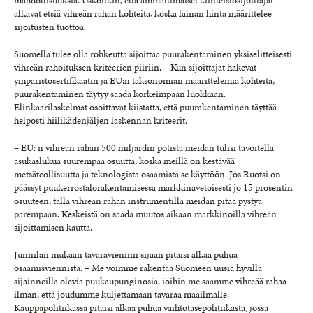
mahdollisuuksia. Uskonkin, että ammattimaiset kiinteistösijoittajat
alkavat etsiä vihreän rahan kohteita, koska lainan hinta määrittelee
sijoitusten tuottoa.
Suomella tulee olla rohkeutta sijoittaa puurakentaminen yksiselitteisesti
vihreän rahoituksen kriteerien piiriin. – Kun sijoittajat hakevat
ympäristösertifikaatin ja EU:n taksonomian määrittelemiä kohteita,
puurakentaminen täytyy saada korkeimpaan luokkaan.
Elinkaarilaskelmat osoittavat kiistatta, että puurakentaminen täyttää
helposti hiilikädenjäljen laskennan kriteerit.
– EU: n vihreän rahan 500 miljardin potista meidän tulisi tavoitella
asukaslukua suurempaa osuutta, koska meillä on kestävää
metsäteollisuutta ja teknologista osaamista se käyttöön. Jos Ruotsi on
päässyt puukerrostalorakentamisessa markkinavetoisesti jo 15 prosentin
osuuteen, tällä vihreän rahan instrumentilla meidän pitää pystyä
parempaan. Keskeistä on saada muutos aikaan markkinoilla vihreän
sijoittamisen kautta.
Junnilan mukaan tavaraviennin sijaan pitäisi alkaa puhua
osaamisviennistä. – Me voimme rakentaa Suomeen uusia hyvillä
sijainneilla olevia puukaupunginosia, joihin me saamme vihreää rahaa
ilman, että joudumme kuljettamaan tavaraa maailmalle.
Kauppapolitiikassa pitäisi alkaa puhua vaihtotasepolitiikasta, jossa