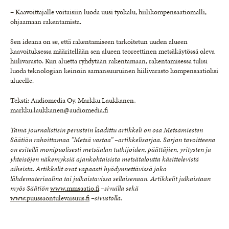
– Kaavoittajalle voitaisiin luoda uusi työkalu, hiilikompensaatiomalli,
ohjaamaan rakentamista.
Sen ideana on se, että rakentamiseen tarkoitetun uuden alueen
kaavoituksessa määritellään sen alueen teoreettinen metsäkäytössä oleva
hiilivarasto. Kun aluetta ryhdytään rakentamaan, rakentamisessa tulisi
luoda teknologian keinoin samansuuruinen hiilivarasto kompensaatioksi
alueelle.
Teksti: Audiomedia Oy, Markku Laukkanen,
markku.laukkanen@audiomedia.fi
Tämä journalistisin perustein laadittu artikkeli on osa Metsämiesten
Säätiön rahoittamaa ”Metsä vastaa” –artikkelisarjaa. Sarjan tavoitteena
on esitellä monipuolisesti metsäalan tutkijoiden, päättäjien, yritysten ja
yhteisöjen näkemyksiä ajankohtaisista metsätaloutta käsittelevistä
aiheista. Artikkelit ovat vapaasti hyödynnettävissä joko
lähdemateriaalina tai julkaistavissa sellaisenaan. Artikkelit julkaistaan
myös Säätiön
www.mmsaatio.fi
–sivuilla sekä
www.puussaontulevaisuus.fi
–sivustolla.