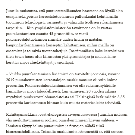
Junnila muistuttaa, että puutuoteteollisuuden haasteena on löytää alan
osaajia sekä poistaa kerrostalotuotannon pullonkaulat kehittämällä
tuotannon teknologista varmuutta ja valmiutta teollisen rakentamisen
tarpeisiin. – Kun ympäristöministeriön tavoitteena on kasvattaa
puurakentamisen osuutta 45 prosenttiin, se vaatii
puukerrostalotuotannon rinnalle uuden tiiviin ja matalan
kaupunkirakentamisen konseptin kehittämisen, mihin meillä on
osaamista ja toimivia tuotantoketjuja. Jos tämmöisen kaksikerroksinen
tiivis town house alue kiinnostaa yksityisomistajaa ja asukkaita, se
herättää myös aluekehittäjät ja sijoittajat.
– Vaikka puurakentamisen lisäämistä on tavoiteltu jo vuosia, vuonna
2019 puurakenteisten kerrostalojen markkinaosuus oli vain kolme
prosenttia. Puukerrostalorakentaminen voi olla rakennusyhtiöille
kannattavaa myös taloudellisesti, kun viimeisen 20 vuoden aikana
myydyistä puukerrostalohuoneistoista sai Helsingissä keskimäärin 8,85
prosenttia korkeamman hinnan kuin muista materiaaleista tehdyistä.
Kuluttajamarkkinat ovat ekologisten arvojen kasvaessa Junnilan mukaan
yhä merkittävämmässä roolissa puurakentamisen kasvun suhteen. –
Ihmisten täytyy haluta puuasumista ja firmojen nähdä siinä
bisnesmahdollisuus. Toisaalta markkinoita hämmentää se, että samaan