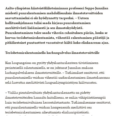
Aalto-yliopiston kiinteistöliiketoiminnan professori Seppo Junnilan
mielestä puurakentamisen mahdollisuuksia ilmastotavoitteiden
saavuttamiseksi ei ole hyödynnetty tarpeeksi. – Uuteen
hallitusohjelmaan tulisi saada kirjaus puurakentamisen
merkittävästä lisäämisestä ja sen ilmastohyödyistä.
Puurakentaminen tulee saada vihreän rahoituksen piiriin, koska se
korvaa teräsbetonirakentamista, vähentää rakentamisen päästöjä ja
pitkäkestoiset puutuotteet varastoivat hiiltä koko elinkaarensa ajan.
Teräsbetonirakentamisella karhunpalvelus ilmastotavoitteille
Kun kaupungeissa on pyritty yhdyskuntarakenteen tiivistämiseen
perinteisellä rakentamisella, se on johtanut Junnilan mukaan
karhunpalvelukseen ilmastotavoitteille. – Tutkimukset osoittavat, että
puurakentamisella voidaan vähentää uudisrakentamisen ilmastokuormaa
sekä kasvattaa merkittävästi kaupunkiympäristöjen hiilivarastoa.
– Vaikka pientalovaltaista yhdyskuntarakennetta on pidetty
ilmastotavoitteiden kannalta haitallisena, se onkin vähäpäästöisempää
kuin teräsbetonivaltainen kerrostalotuotanto. Tutkimuksemme osoittavat,
että puurakentamisella voidaan kompensoida merkittävä osa
teräsbetonirakentamisen aiheuttamista elinkaaripäästöistä.