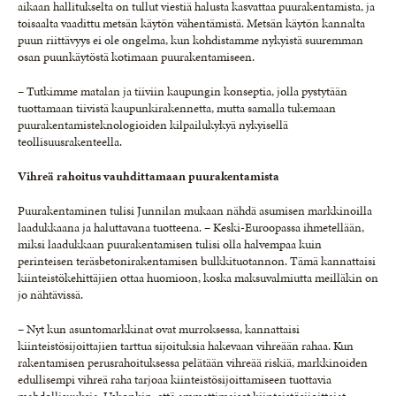
aikaan hallitukselta on tullut viestiä halusta kasvattaa puurakentamista, ja
toisaalta vaadittu metsän käytön vähentämistä. Metsän käytön kannalta
puun riittävyys ei ole ongelma, kun kohdistamme nykyistä suuremman
osan puunkäytöstä kotimaan puurakentamiseen.
– Tutkimme matalan ja tiiviin kaupungin konseptia, jolla pystytään
tuottamaan tiivistä kaupunkirakennetta, mutta samalla tukemaan
puurakentamisteknologioiden kilpailukykyä nykyisellä
teollisuusrakenteella.
Vihreä rahoitus vauhdittamaan puurakentamista
Puurakentaminen tulisi Junnilan mukaan nähdä asumisen markkinoilla
laadukkaana ja haluttavana tuotteena. – Keski-Euroopassa ihmetellään,
miksi laadukkaan puurakentamisen tulisi olla halvempaa kuin
perinteisen teräsbetonirakentamisen bulkkituotannon. Tämä kannattaisi
kiinteistökehittäjien ottaa huomioon, koska maksuvalmiutta meilläkin on
jo nähtävissä.
– Nyt kun asuntomarkkinat ovat murroksessa, kannattaisi
kiinteistösijoittajien tarttua sijoituksia hakevaan vihreään rahaa. Kun
rakentamisen perusrahoituksessa pelätään vihreää riskiä, markkinoiden
edullisempi vihreä raha tarjoaa kiinteistösijoittamiseen tuottavia