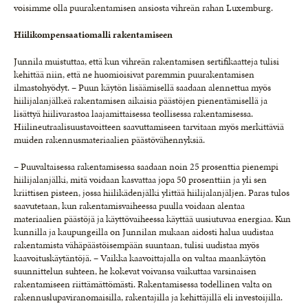
voisimme olla puurakentamisen ansiosta vihreän rahan Luxemburg.
Hiilikompensaatiomalli rakentamiseen
Junnila muistuttaa, että kun vihreän rakentamisen sertifikaatteja tulisi
kehittää niin, että ne huomioisivat paremmin puurakentamisen
ilmastohyödyt. – Puun käytön lisäämisellä saadaan alennettua myös
hiilijalanjälkeä rakentamisen aikaisia päästöjen pienentämisellä ja
lisättyä hiilivarastoa laajamittaisessa teollisessa rakentamisessa.
Hiilineutraalisuustavoitteen saavuttamiseen tarvitaan myös merkittäviä
muiden rakennusmateriaalien päästövähennyksiä.
– Puuvaltaisessa rakentamisessa saadaan noin 25 prosenttia pienempi
hiilijalanjälki, mitä voidaan kasvattaa jopa 50 prosenttiin ja yli sen
kriittisen pisteen, jossa hiilikädenjälki ylittää hiilijalanjäljen. Paras tulos
saavutetaan, kun rakentamisvaiheessa puulla voidaan alentaa
materiaalien päästöjä ja käyttövaiheessa käyttää uusiutuvaa energiaa. Kun
kunnilla ja kaupungeilla on Junnilan mukaan aidosti halua uudistaa
rakentamista vähäpäästöisempään suuntaan, tulisi uudistaa myös
kaavoituskäytäntöjä. – Vaikka kaavoittajalla on valtaa maankäytön
suunnittelun suhteen, he kokevat voivansa vaikuttaa varsinaisen
rakentamiseen riittämättömästi. Rakentamisessa todellinen valta on
rakennuslupaviranomaisilla, rakentajilla ja kehittäjillä eli investoijilla.