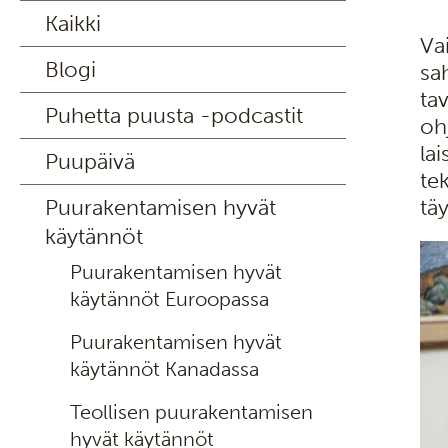
Kaikki
Va
Blogi
sa
ta
Puhetta puusta -podcastit
oh
la
Puupäivä
te
Puurakentamisen hyvät
tä
käytännöt
Puurakentamisen hyvät
käytännöt Euroopassa
Puurakentamisen hyvät
käytännöt Kanadassa
Teollisen puurakentamisen
hyvät käytännöt