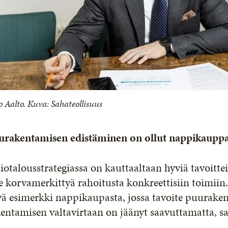
o Aalto. Kuva: Sahateollisuus
urakentamisen edistäminen on ollut nappikaupp
iotalousstrategiassa on kauttaaltaan hyviä tavoitteit
e korvamerkittyä rahoitusta konkreettisiin toimi
ä esimerkki nappikaupasta, jossa tavoite puuraken
entamisen valtavirtaan on jäänyt saavuttamatta, s