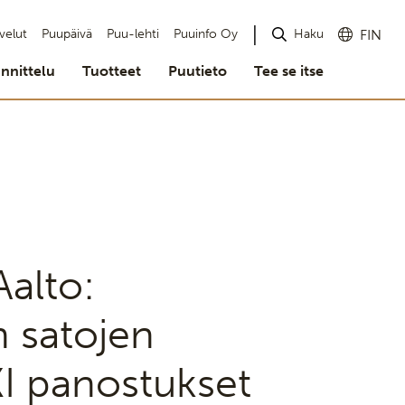
Haku
velut
Puupäivä
Puu-lehti
Puuinfo Oy
FIN
nnittelu
Tuotteet
Puutieto
Tee se itse
Aalto:
 satojen
I panostukset