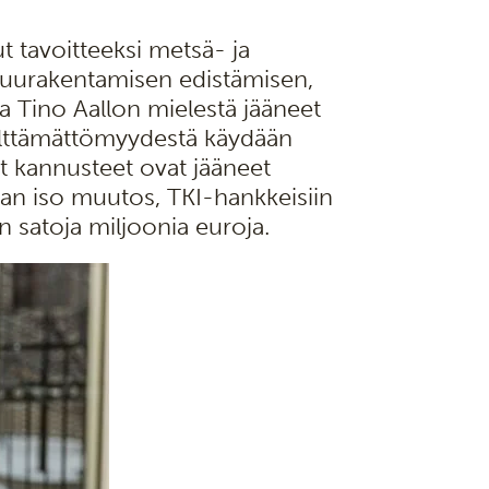
t tavoitteeksi metsä- ja
puurakentamisen edistämisen,
ja Tino Aallon mielestä jääneet
älttämättömyydestä käydään
set kannusteet ovat jääneet
taan iso muutos, TKI-hankkeisiin
n satoja miljoonia euroja.