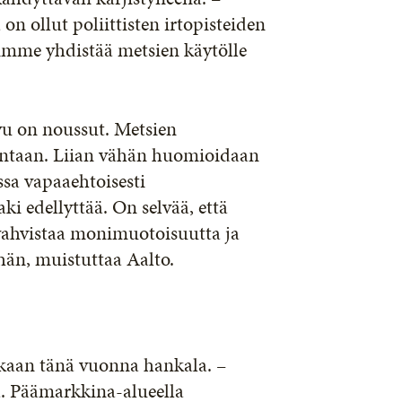
on ollut poliittisten irtopisteiden
oimme yhdistää metsien käytölle
vu on noussut. Metsien
ntaan. Liian vähän huomioidaan
ssa vapaaehtoisesti
i edellyttää. On selvää, että
vahvistaa monimuotoisuutta ja
än, muistuttaa Aalto.
kaan tänä vuonna hankala. –
ä. Päämarkkina-alueella