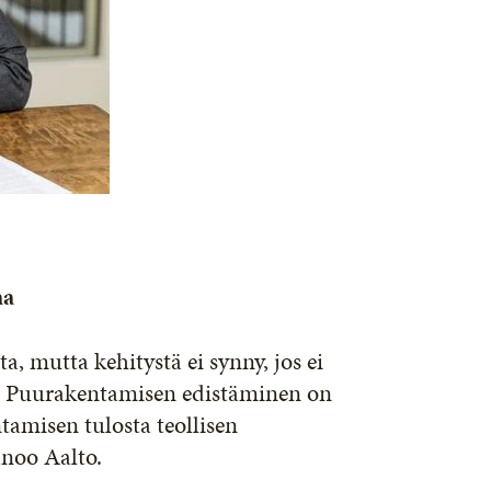
aa
a, mutta kehitystä ei synny, jos ei
in. Puurakentamisen edistäminen on
tamisen tulosta teollisen
anoo Aalto.