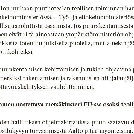
lon mukaan puutuotealan teollisen toiminnan hank
nkeinoministeriössä. – Työ- ja elinkeinoministeri
llisuuspoliittista osaamista. Jos puurakentamisesta
hen eivät riitä ainoastaan ympäristöministeriön o
nkkeita toteutuu julkisella puolella, mutta nekin
ottikohteiksi.
uurakentamisen kehittämisen ja tukien ohjaavina 
merkiksi rakentamisen ja rakennusten hiilijalanjäl
ottavuuskehityksen vauhdittaminen.
men nostettava metsäklusteri EU:ssa osaksi teoll
den hallituksen ohjelmakirjauksia puun saatavuud
pailukyvyn turvaamisesta Aalto pitää myönteisinä.