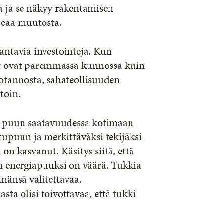
 ja se näkyy rakentamisen
peaa muutosta.
rantavia investointeja. Kun
et ovat paremmassa kunnossa kuin
tannosta, sahateollisuuden
stoin.
 puun saatavuudessa kotimaan
tupuun ja merkittäväksi tekijäksi
n kasvanut. Käsitys siitä, että
n energiapuuksi on väärä. Tukkia
nänsä valitettavaa.
ta olisi toivottavaa, että tukki