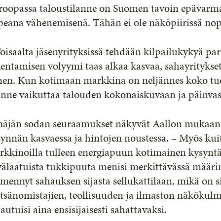
roopassa taloustilanne on Suomen tavoin epävarma
peana vähenemisenä. Tähän ei ole näköpiirissä no
oisaalta jäsenyrityksissä tehdään kilpailukykyä pa
kentamisen volyymi taas alkaa kasvaa, sahayrityks
nen. Kun kotimaan markkina on neljännes koko tuo
lanne vaikuttaa talouden kokonaiskuvaan ja päinva
näjän sodan seuraamukset näkyvät Aallon mukaan
ynnän kasvaessa ja hintojen noustessa. – Myös kui
kkinoilla tulleen energiapuun kotimainen kysyntä o
älaatuista tukkipuuta menisi merkittävässä määri
mennyt sahauksen sijasta sellukattilaan, mikä on si
sänomistajien, teollisuuden ja ilmaston näkökulmas
autuisi aina ensisijaisesti sahattavaksi.