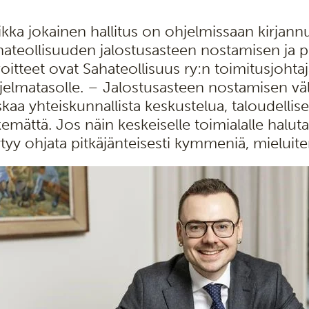
ikka jokainen hallitus on ohjelmissaan kirjannu
hateollisuuden jalostusasteen nostamisen ja 
voitteet ovat Sahateollisuus ry:n toimitusjohta
jelmatasolle. – Jalostusasteen nostamisen v
iskaa yhteiskunnallista keskustelua, taloudelli
kemättä. Jos näin keskeiselle toimialalle halu
ytyy ohjata pitkäjänteisesti kymmeniä, mieluite