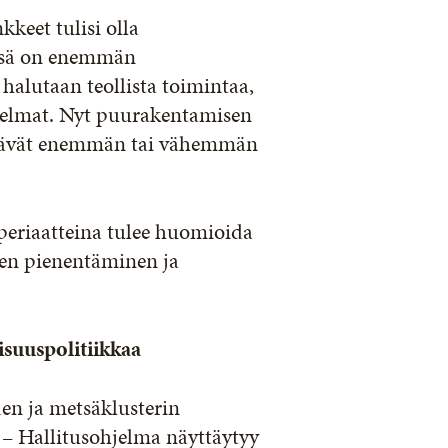
keet tulisi olla
össä on enemmän
 halutaan teollista toimintaa,
hjelmat. Nyt puurakentamisen
 jäävät enemmän tai vähemmän
periaatteina tulee huomioida
jen pienentäminen ja
isuuspolitiikkaa
en ja metsäklusterin
 – Hallitusohjelma näyttäytyy