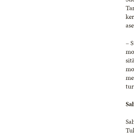
Tar
ker
ase
– 
mo
sit
mon
me
tu
Sa
Sa
Tuk