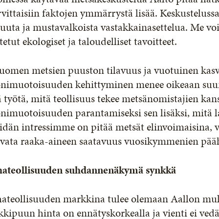
vittaisiin faktojen ymmärrystä lisää. Keskustelussa 
uuta ja mustavalkoista vastakkainasettelua. Me v
tetut ekologiset ja taloudelliset tavoitteet.
Suomen metsien puuston tilavuus ja vuotuinen kas
nimuotoisuuden kehittyminen menee oikeaan suu
ä työtä, mitä teollisuus tekee metsänomistajien kan
imuotoisuuden parantamiseksi sen lisäksi, mitä lak
idän intressimme on pitää metsät elinvoimaisina, 
rvata raaka-aineen saatavuus vuosikymmenien pääh
hateollisuuden suhdannenäkymä synkkä
hateollisuuden markkina tulee olemaan Aallon mu
kipuun hinta on ennätyskorkealla ja vienti ei ved