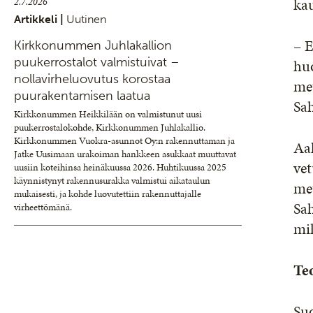
kau
2.7.2026
Artikkeli |
Uutinen
– 
Kirkkonummen Juhlakallion
puukerrostalot valmistuivat –
hu
nollavirheluovutus korostaa
met
puurakentamisen laatua
Sah
Kirkkonummen Heikkilään on valmistunut uusi
puukerrostalokohde, Kirkkonummen Juhlakallio.
Kirkkonummen Vuokra-asunnot Oy:n rakennuttaman ja
Aa
Jatke Uusimaan urakoiman hankkeen asukkaat muuttavat
vet
uusiin koteihinsa heinäkuussa 2026. Huhtikuussa 2025
käynnistynyt rakennusurakka valmistui aikataulun
met
mukaisesti, ja kohde luovutettiin rakennuttajalle
Sah
virheettömänä.
mi
Te
Su