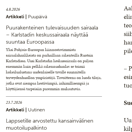
Aal
4.8.2026
eli
Artikkeli |
Puupäivä
teo
Puurakenteinen tulevaisuuden sairaala
sii
– Karlstadin keskussairaala näyttää
ha
suuntaa Euroopassa
pil
Yksi Pohjois-Euroopan kiinnostavimmista
sairaalahankkeista on parhaillaan rakenteilla Ruotsin
Karlstadissa. Uusi Karlstadin keskussairaala on paljon
enemmän kuin pelkkä rakennushanke: se toimii
– P
kokeilualustana uudenlaiselle tavalle suunnitella
esi
terveydenhuollon ympäristöjä. Tavoitteena on luoda tiloja,
jotka ovat aiempaa kestävämpiä, inhimillisempiä ja
tu
käyttäjiensä tarpeisiin paremmin mukautuvia.
Suo
23.7.2026
Artikkeli |
Uutinen
Uu
Lappsetille arvostettu kansainvälinen
kil
muotoilupalkinto