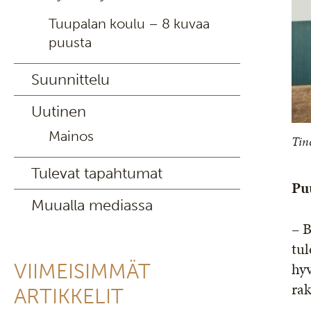
Tuupalan koulu – 8 kuvaa
puusta
Suunnittelu
Uutinen
Mainos
Tin
Tulevat tapahtumat
Pu
Muualla mediassa
– B
tul
hyv
VIIMEISIMMÄT
rak
ARTIKKELIT