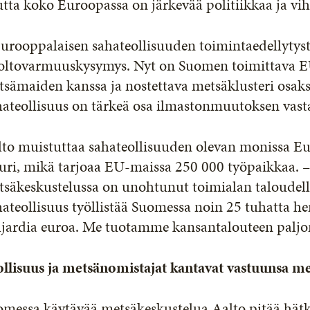
tta koko Euroopassa on järkevää politiikkaa ja vih
Eurooppalaisen sahateollisuuden toimintaedellyty
oltovarmuuskysymys. Nyt on Suomen toimittava E
sämaiden kanssa ja nostettava metsäklusteri osaksi
ateollisuus on tärkeä osa ilmastonmuutoksen vastai
lto muistuttaa sahateollisuuden olevan monissa Eu
uri, mikä tarjoaa EU-maissa 250 000 työpaikkaa. –
säkeskustelussa on unohtunut toimialan taloudelli
ateollisuus työllistää Suomessa noin 25 tuhatta h
ljardia euroa. Me tuotamme kansantalouteen paljo
ollisuus ja metsänomistajat kantavat vastuunsa 
omessa käytävää metsäkeskustelua Aalto pitää hätk