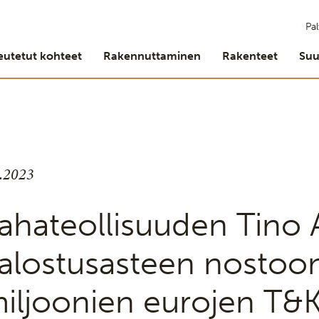
Pal
eutetut kohteet
Rakennuttaminen
Rakenteet
Suu
7.2023
ahateollisuuden Tino 
alostusasteen nostoon
iljoonien eurojen T&K