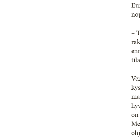
Eu
no
– T
ra
en
ti
Ve
kys
mar
hyv
on 
Met
ohj