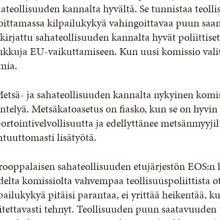
ateollisuuden kannalta hyvältä. Se tunnistaa teolli
oittamassa kilpailukykyä vahingoittavaa puun saant
kirjattu sahateollisuuden kannalta hyvät poliittiset 
ukkuja EU-vaikuttamiseen. Kun uusi komissio valit
mia.
etsä- ja sahateollisuuden kannalta nykyinen komis
ntelyä. Metsäkatoasetus on fiasko, kun se on hyvin
ortointivelvollisuutta ja edellyttänee metsänmyyjiltä
tuuttomasti lisätyötä.
ooppalaisen sahateollisuuden etujärjestön EOS:n h
elta komissiolta vahvempaa teollisuuspoliittista o
pailukykyä pitäisi parantaa, ei yrittää heikentää, 
litettavasti tehnyt. Teollisuuden puun saatavuude