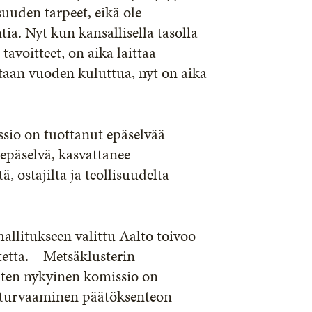
suuden tarpeet, eikä ole
ia. Nyt kun kansallisella tasolla
tavoitteet, on aika laittaa
aan vuoden kuluttua, nyt on aika
sio on tuottanut epäselvää
 epäselvä, kasvattanee
, ostajilta ja teollisuudelta
allitukseen valittu Aalto toivoo
tetta. – Metsäklusterin
kuten nykyinen komissio on
n turvaaminen päätöksenteon