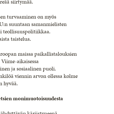
reää siirtymää.
sten turvaaminen on myös
U:n suuntaan samanmielisten
 teollisuuspolitiikkaa.
sta taistelua.
roopan maissa paikallistalouksien
 Viime-aikaisessa
nen ja sosiaalinen puoli.
enkilöä viennin arvon ollessa kolme
n hyvää.
metsien monimuotoisuudesta
ähdyttävän kärjistyneenä. –