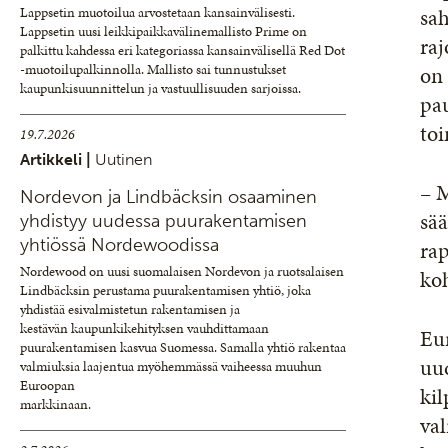
sah
Lappsetin muotoilua arvostetaan kansainvälisesti.
Lappsetin uusi leikkipaikkavälinemallisto Prime on
raj
palkittu kahdessa eri kategoriassa kansainvälisellä Red Dot
-muotoilupalkinnolla. Mallisto sai tunnustukset
on 
kaupunkisuunnittelun ja vastuullisuuden sarjoissa.
pa
toi
19.7.2026
Artikkeli |
Uutinen
– M
Nordevon ja Lindbäcksin osaaminen
sää
yhdistyy uudessa puurakentamisen
yhtiössä Nordewoodissa
rap
Nordewood on uusi suomalaisen Nordevon ja ruotsalaisen
koh
Lindbäcksin perustama puurakentamisen yhtiö, joka
yhdistää esivalmistetun rakentamisen ja
kestävän kaupunkikehityksen vauhdittamaan
Eur
puurakentamisen kasvua Suomessa. Samalla yhtiö rakentaa
uud
valmiuksia laajentua myöhemmässä vaiheessa muuhun
Euroopan
kil
markkinaan.
va