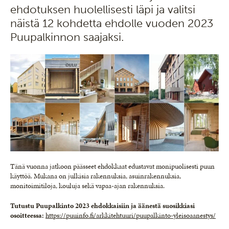
ehdotuksen huolellisesti läpi ja valitsi
näistä 12 kohdetta ehdolle vuoden 2023
Puupalkinnon saajaksi.
Tänä vuonna jatkoon päässeet ehdokkaat edustavat monipuolisesti puun
käyttöä. Mukana on julkisia rakennuksia, asuinrakennuksia,
monitoimitiloja, kouluja sekä vapaa-ajan rakennuksia.
Tutustu Puupalkinto 2023 ehdokkaisiin ja äänestä suosikkiasi
osoitteessa:
https://puuinfo.fi/arkkitehtuuri/puupalkinto-yleisoaanestys/