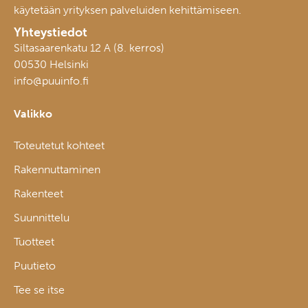
käytetään yrityksen palveluiden kehittämiseen.
Yhteystiedot
Siltasaarenkatu 12 A (8. kerros)
00530 Helsinki
info@puuinfo.fi
Valikko
Toteutetut kohteet
Rakennuttaminen
Rakenteet
Suunnittelu
Tuotteet
Puutieto
Tee se itse