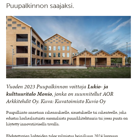
Puupalkinnon saajaksi.
Vuoden 2023 Puupalkinnon voittaja
Lukio- ja
kulttuuritalo Monio
, jonka on suunnitellut AOR
Arkkitehdit Oy. Kuva: Kuvatoimisto Kuvio Oy
Puupalkinto annetaan rakennukselle, sisustukselle tai rakenteelle, joka
edustaa korkealaatuista suomalaista puuarkkitehtuuria tai jossa puuta on
käytetty innovatiivisella tavalla.
Ehdotettavien kohteiden tulee valmistua heinäkuun 2024 loppuun