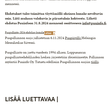
mennessä.
Ehdotukset tulee toimittaa täyttämällä oheinen lomake soveltuvin
osin. Liitä mukaan valokuvia ja piirustuksia kohteesta. Lähetä
ehdotus Puuinfoon 31.8.2024 mennessä osoitteeseen
info@puuinfo.fi
.
Puupalkinto-2024-ehdokas-lomake
Lataa
Puupalkinnon saaja julkistetaan 6.11.2024
Puupäivillä
Helsingin
Messukeskus Siivessä.
Puupalkinto on jaettu vuodesta 1994 alkaen. Loppusuoran
puupalkintoehdokkaiden kesken järjestetään yleisöäänestys. Palkinnon
myöntää Puuinfo Oy. Tutustu edellisiin Puupalkinnon saajiin
täällä
.
LISÄÄ LUETTAVAA |