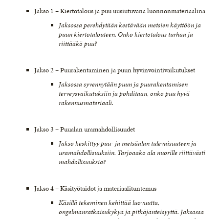
Jakso 1 – Kiertotalous ja puu uusiutuvana luonnonmateriaalina
Jaksossa perehdytään kestävään metsien käyttöön ja
puun kiertotalouteen. Onko kiertotalous turhaa ja
riittääkö puu?
Jakso 2 – Puurakentaminen ja puun hyvinvointivaikutukset
Jaksossa syvennytään puun ja puurakentamisen
terveysvaikutuksiin ja pohditaan, onko puu hyvä
rakennusmateriaali.
Jakso 3 – Puualan uramahdollisuudet
Jakso keskittyy puu- ja metsäalan tulevaisuuteen ja
uramahdollisuuksiin. Tarjoaako ala nuorille riittävästi
mahdollisuuksia?
Jakso 4 – Käsityötaidot ja materiaalituntemus
Käsillä tekeminen kehittää luovuutta,
ongelmanratkaisukykyä ja pitkäjänteisyyttä. Jaksossa