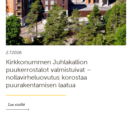
2.7.2026
Kirkkonummen Juhlakallion
puukerrostalot valmistuivat –
nollavirheluovutus korostaa
puurakentamisen laatua
Lue sisältö