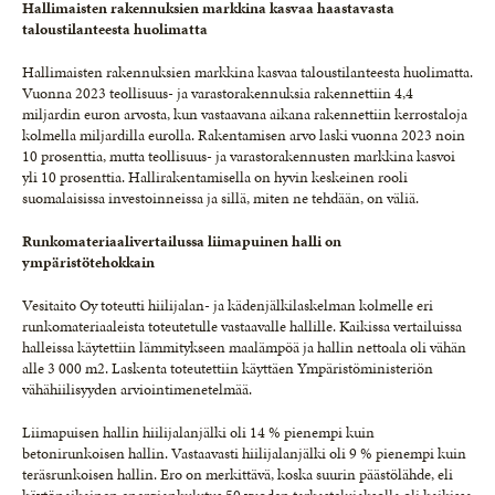
Hallimaisten rakennuksien markkina kasvaa haastavasta
taloustilanteesta huolimatta
Hallimaisten rakennuksien markkina kasvaa taloustilanteesta huolimatta.
Vuonna 2023 teollisuus- ja varastorakennuksia rakennettiin 4,4
miljardin euron arvosta, kun vastaavana aikana rakennettiin kerrostaloja
kolmella miljardilla eurolla. Rakentamisen arvo laski vuonna 2023 noin
10 prosenttia, mutta teollisuus- ja varastorakennusten markkina kasvoi
yli 10 prosenttia. Hallirakentamisella on hyvin keskeinen rooli
suomalaisissa investoinneissa ja sillä, miten ne tehdään, on väliä.
Runkomateriaalivertailussa liimapuinen halli on
ympäristötehokkain
Vesitaito Oy toteutti hiilijalan- ja kädenjälkilaskelman kolmelle eri
runkomateriaaleista toteutetulle vastaavalle hallille. Kaikissa vertailuissa
halleissa käytettiin lämmitykseen maalämpöä ja hallin nettoala oli vähän
alle 3 000 m2. Laskenta toteutettiin käyttäen Ympäristöministeriön
vähähiilisyyden arviointimenetelmää.
Liimapuisen hallin hiilijalanjälki oli 14 % pienempi kuin
betonirunkoisen hallin. Vastaavasti hiilijalanjälki oli 9 % pienempi kuin
teräsrunkoisen hallin. Ero on merkittävä, koska suurin päästölähde, eli