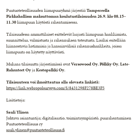
Puutuoteteollisuuden liimapuuryhmä järjestää
Tampereella
Pirkkahallissa maksuttoman koulutustilaisuuden 26.9. klo 08.15–
11.30
liimapuun käytöstä rakentamisessa.
Tilaisuudessa ammattilaiset esittelevät laajasti liimapuun hankkimista,
suunnittelua, valmistusta ja rakennuksen toteutusta. Lisäksi esitellään
kiinnostavia kotimaisia ja kansainvälisiä rakennushankkeita, joissa
liimapuuta on käytetty näyttävästi.
Mukana tilaisuutta järjestämässä ovat
Versowood Oy
,
Pölkky Oy
,
Late-
Rakenteet Oy
ja
Kestopalkki Oy
.
Tilaisuuteen voi ilmoittautua alla olevasta linkistä:
https://link.webropolsurveys.com/S/8431298F278BE3F5
Lisätietoja:
Sauli Ylinen
Johtava asiantuntija; digitalisaatio, toimintaympäristö, puurakentaminen
Puutuoteteollisuus ry
sauli.ylinen@puutuoteteollisuus.fi