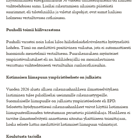
käytönaikainen energiankulutus 50 vuoden tarkastelujaksolla oli kaikissa
vaihtoehdoissa sama. Lisäksi rakentamisen aikaisista päästöistä
suurimmat, eli talotekniikka ja valetut alapohjat, ovat samat kaikissa
kolmessa vertailtavassa ratkaisussa.
Puuhalli toimii hiilivarastona
Puuhalli varastoi noin kaksi kiloa hiilidioksidiekvivalenttia hyötyneliötä
kohden. Tämä on merkittävä positiivinen vaikutus, jota ei automaattisesti
huomioida menetelmiä vertailtaessa. Puurakennuksen myönteiset
ympäristövaikutukset eli ns. hiilikädenjälki on moninkertainen
verrattuna vaihtoehtoisesti vertailtuihin runkoratkaisuihin.
Kotimaisen liimapuun ympäristöseloste on julkaistu
Vuoden 2026 alusta alkaen rakennushankkeen ilmastoselvityksen
laatiminen tulee pakolliseksi useimmille rakennustyypeille.
Suomalaiselle liimapuulle on julkaistu ympäristöseloste eli EPD.
Selostetta hyödynnettäessä rakennushankkeet voivat käyttää kotimaisen
liimapuuteollisuuden toteutumaan perustuvia päästölukuja. Hankkeen ei
tarvitse ilmastoselvitystä annettaessa sitoutua yksittäiseen toimittajaan,
koska seloste kattaa merkittävät kotimaiset liimapuun valmistajat.
Koulutusta tarjolla