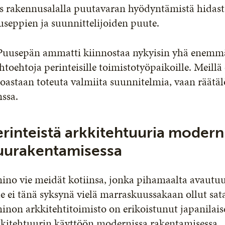
as rakennusalalla puutavaran hyödyntämistä hidas
seppien ja suunnittelijoiden puute.
Puusepän ammatti kiinnostaa nykyisin yhä enemmän
htoehtoja perinteisille toimistotyöpaikoille. Meillä 
oastaan toteuta valmiita suunnitelmia, vaan räätäl
ssa.
erinteistä arkkitehtuuria modern
uurakentamisessa
no vie meidät kotiinsa, jonka pihamaalta avautuu
le ei tänä syksynä vielä marraskuussakaan ollut sat
non arkkitehtitoimisto on erikoistunut japanilais
kkitehtuurin käyttöön modernissa rakentamisessa.