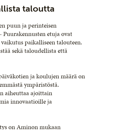
lista taloutta
en puun ja perinteisen
– Puurakennusten etuja ovat
vaikutus paikalliseen talouteen.
tää sekä taloudellista että
 päiväkotien ja koulujen määrä on
semmästä ympäristöstä.
n aiheuttaa ajoittain
mia innovaatioille ja
ehitys on Aminon mukaan