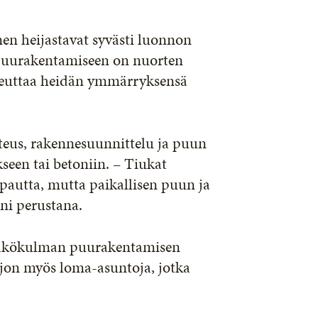
en heijastavat syvästi luonnon
s puurakentamiseen on nuorten
iheuttaa heidän ymmärryksensä
eus, rakennesuunnittelu ja puun
een tai betoniin. – Tiukat
apautta, mutta paikallisen puun ja
ni perustana.
 näkökulman puurakentamisen
aljon myös loma-asuntoja, jotka