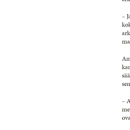
– J
kok
ar
mat
Am
kan
sää
se
– 
mer
ova