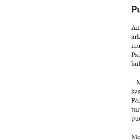
P
Ami
ar
muu
Pai
kul
– M
ka
Pai
tur
pu
Mo