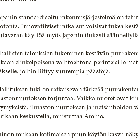
apanin standardisoitu rakennusjärjestelmä on tehn
otonta. Innovatiiviset ratkaisut voisivat tukea kestä
tavaran käyttöä myös Japanin tiukasti säännellyll
ikallisten talouksien tukeminen kestävän puurak
aan elinkelpoisena vaihtoehtona perinteisille mater
äkselle, joihin liittyy suurempia päästöjä.
allituksen tuki on ratkaisevan tärkeää puurakent
astonmuutoksen torjuntaa. Vaikka nuoret ovat kii
ymyksistä, ilmastonmuutoksen ja metsänhoidon väl
rikaan keskustella, muistuttaa Amino.
inon mukaan kotimaisen puun käytön kasvu näkyy 