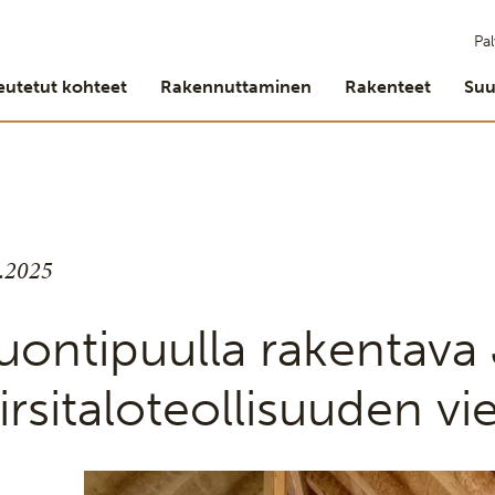
Pal
eutetut kohteet
Rakennuttaminen
Rakenteet
Suu
1.2025
uontipuulla rakentava 
irsitaloteollisuuden vi