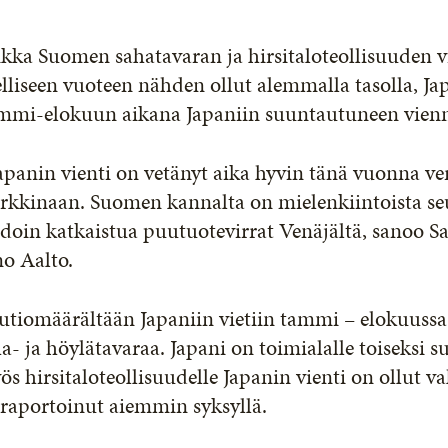
ikka Suomen sahatavaran ja hirsitaloteollisuuden 
lliseen vuoteen nähden ollut alemmalla tasolla, Ja
mmi-elokuun aikana Japaniin suuntautuneen viennin
Japanin vienti on vetänyt aika hyvin tänä vuonna
kkinaan. Suomen kannalta on mielenkiintoista seur
doin katkaistua puutuotevirrat Venäjältä, sanoo Sa
o Aalto.
tiomäärältään Japaniin vietiin tammi – elokuussa
a- ja höylätavaraa. Japani on toimialalle toiseksi 
s hirsitaloteollisuudelle Japanin vienti on ollut 
raportoinut aiemmin syksyllä.