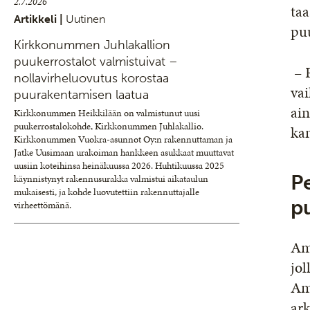
2.7.2026
ta
Artikkeli |
Uutinen
puu
Kirkkonummen Juhlakallion
puukerrostalot valmistuivat –
– 
nollavirheluovutus korostaa
vai
puurakentamisen laatua
ain
Kirkkonummen Heikkilään on valmistunut uusi
puukerrostalokohde, Kirkkonummen Juhlakallio.
kan
Kirkkonummen Vuokra-asunnot Oy:n rakennuttaman ja
Jatke Uusimaan urakoiman hankkeen asukkaat muuttavat
uusiin koteihinsa heinäkuussa 2026. Huhtikuussa 2025
P
käynnistynyt rakennusurakka valmistui aikataulun
mukaisesti, ja kohde luovutettiin rakennuttajalle
p
virheettömänä.
Ami
jol
Ami
ar