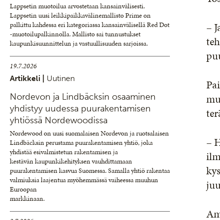
Lappsetin muotoilua arvostetaan kansainvälisesti.
Lappsetin uusi leikkipaikkavälinemallisto Prime on
– J
palkittu kahdessa eri kategoriassa kansainvälisellä Red Dot
-muotoilupalkinnolla. Mallisto sai tunnustukset
teh
kaupunkisuunnittelun ja vastuullisuuden sarjoissa.
puu
19.7.2026
Artikkeli |
Uutinen
Pa
Nordevon ja Lindbäcksin osaaminen
muk
yhdistyy uudessa puurakentamisen
ter
yhtiössä Nordewoodissa
Nordewood on uusi suomalaisen Nordevon ja ruotsalaisen
– H
Lindbäcksin perustama puurakentamisen yhtiö, joka
yhdistää esivalmistetun rakentamisen ja
ilm
kestävän kaupunkikehityksen vauhdittamaan
kys
puurakentamisen kasvua Suomessa. Samalla yhtiö rakentaa
valmiuksia laajentua myöhemmässä vaiheessa muuhun
juu
Euroopan
markkinaan.
Am