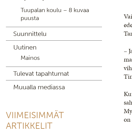
Tuupalan koulu – 8 kuvaa
Va
puusta
ede
Ta
Suunnittelu
Uutinen
– 
Mainos
mar
vih
Tulevat tapahtumat
Tin
Muualla mediassa
Kuu
sah
Myö
VIIMEISIMMÄT
on 
ARTIKKELIT