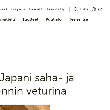
Haku
velut
Puupäivä
Puu-lehti
Puuinfo Oy
FIN
nnittelu
Tuotteet
Puutieto
Tee se itse
Japani saha- ja
ennin veturina