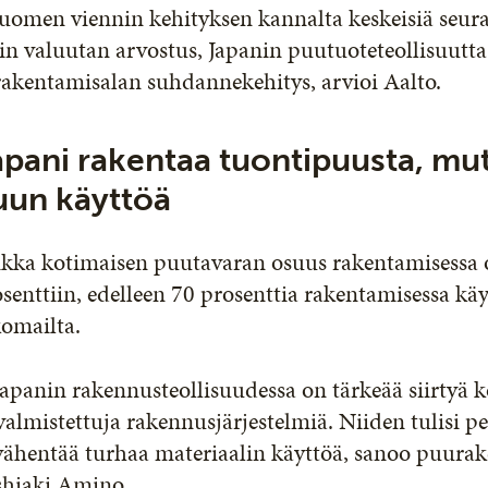
uomen viennin kehityksen kannalta keskeisiä seura
in valuutan arvostus, Japanin puutuoteteollisuutta
rakentamisalan suhdannekehitys, arvioi Aalto.
apani rakentaa tuontipuusta, mut
uun käyttöä
ikka kotimaisen puutavaran osuus rakentamisessa 
senttiin, edelleen 70 prosenttia rakentamisessa kä
komailta.
apanin rakennusteollisuudessa on tärkeää siirtyä 
valmistettuja rakennusjärjestelmiä. Niiden tulisi pe
vähentää turhaa materiaalin käyttöä, sanoo puurak
shiaki Amino.