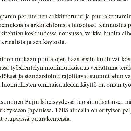
apanin perinteinen arkkitehtuuri ja puurakentamin
emuksia ja arkkitehtonista filosofiaa. Kiinnostu
kkitehtien keskuudessa nousussa, vaikka huolta a
eriaalista ja sen käytöstä.
inon mukaan puutalojen haasteisiin kuuluvat kost
ssa työskentelyn monimutkaisuus verrattuna teräks
dökset ja standardointi rajoittavat suunnittelun v
n luonnollisten ominaisuuksien käyttö on oman työ
Asuminen Fujin läheisyydessä tuo ainutlaatuisen
kitykseen Japanissa. Tällä alueella on erityisen p
t etupäässä puurakenteisia.