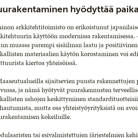
uurakentaminen hyödyttää paikal
non arkkitehtitoimisto on erikoistunut japanilais
kkitehtuurin käyttöön modernissa rakentamisessa. 
n muassa parempi sisäilman laatu ja positiivinen 
kallisten materiaalien käytön korostaminen voi edis
ttuurista kiertoa yhteisöissä.
aaseutualueilla sijaitsevien puusta rakennettujen
svussa, ja nämä hyötyvät puurakennusten terveelli
kallisten sahojen keskittyminen standardituotteisii
hautumista, mutta osa yhteistyöyrityksistä on avoi
urakentamisen kokeiluille.
dulaaristen tai esivalmistettujen järjestelmien k