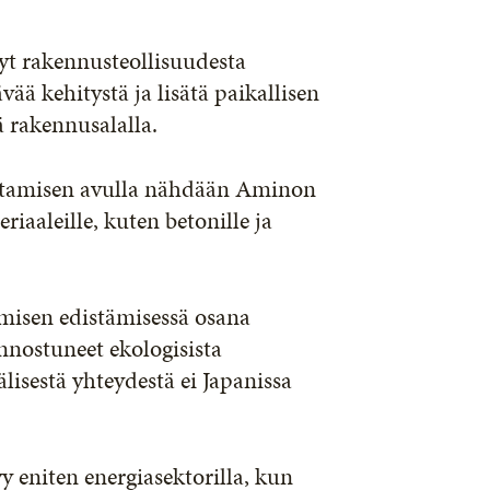
yt rakennusteollisuudesta
vää kehitystä ja lisätä paikallisen
ä rakennusalalla.
entamisen avulla nähdään Aminon
iaaleille, kuten betonille ja
amisen edistämisessä osana
nnostuneet ekologisista
isestä yhteydestä ei Japanissa
eniten energiasektorilla, kun