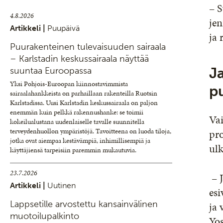
– S
4.8.2026
jen
Artikkeli |
Puupäivä
ja 
Puurakenteinen tulevaisuuden sairaala
– Karlstadin keskussairaala näyttää
J
suuntaa Euroopassa
Yksi Pohjois-Euroopan kiinnostavimmista
p
sairaalahankkeista on parhaillaan rakenteilla Ruotsin
Karlstadissa. Uusi Karlstadin keskussairaala on paljon
enemmän kuin pelkkä rakennushanke: se toimii
Va
kokeilualustana uudenlaiselle tavalle suunnitella
terveydenhuollon ympäristöjä. Tavoitteena on luoda tiloja,
pro
jotka ovat aiempaa kestävämpiä, inhimillisempiä ja
ul
käyttäjiensä tarpeisiin paremmin mukautuvia.
23.7.2026
– J
Artikkeli |
Uutinen
esi
Lappsetille arvostettu kansainvälinen
ja 
muotoilupalkinto
Yo