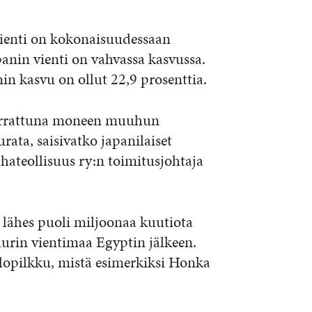
vienti on kokonaisuudessaan
panin vienti on vahvassa kasvussa.
 kasvu on ollut 22,9 prosenttia.
 verrattuna moneen muuhun
ata, saisivatko japanilaiset
hateollisuus ry:n toimitusjohtaja
 lähes puoli miljoonaa kuutiota
suurin vientimaa Egyptin jälkeen.
valopilkku, mistä esimerkiksi Honka