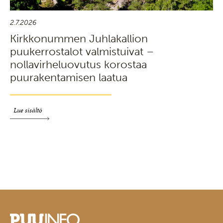
2.7.2026
Kirkkonummen Juhlakallion
puukerrostalot valmistuivat –
nollavirheluovutus korostaa
puurakentamisen laatua
Lue sisältö