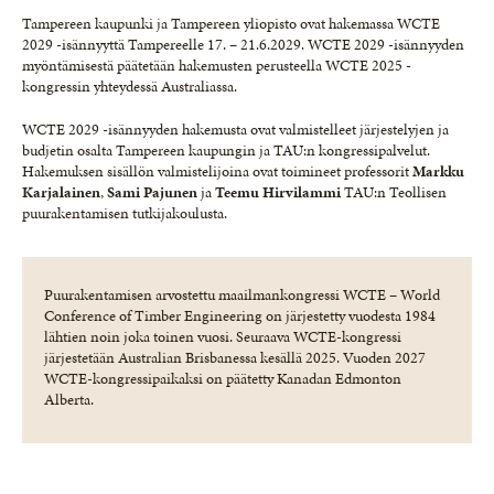
Tampereen kaupunki ja Tampereen yliopisto ovat hakemassa WCTE
2029 -isännyyttä Tampereelle 17. – 21.6.2029. WCTE 2029 -isännyyden
myöntämisestä päätetään hakemusten perusteella WCTE 2025 -
kongressin yhteydessä Australiassa.
WCTE 2029 -isännyyden hakemusta ovat valmistelleet järjestelyjen ja
budjetin osalta Tampereen kaupungin ja TAU:n kongressipalvelut.
Hakemuksen sisällön valmistelijoina ovat toimineet professorit
Markku
Karjalainen
,
Sami Pajunen
ja
Teemu Hirvilammi
TAU:n Teollisen
puurakentamisen tutkijakoulusta.
Puurakentamisen arvostettu maailmankongressi WCTE – World
Conference of Timber Engineering on järjestetty vuodesta 1984
lähtien noin joka toinen vuosi. Seuraava WCTE-kongressi
järjestetään Australian Brisbanessa kesällä 2025. Vuoden 2027
WCTE-kongressipaikaksi on päätetty Kanadan Edmonton
Alberta.