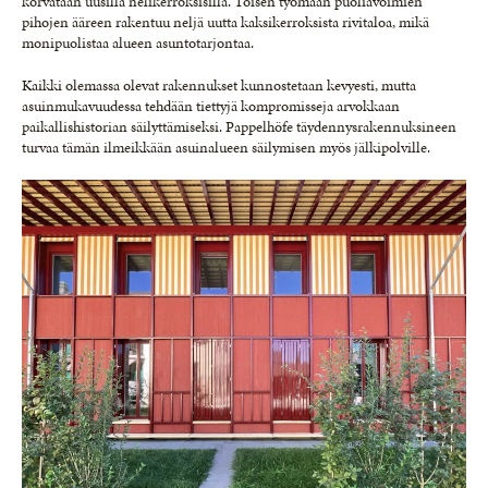
korvataan uusilla nelikerroksisilla. Toisen työmaan puoliavoimien
pihojen ääreen rakentuu neljä uutta kaksikerroksista rivitaloa, mikä
monipuolistaa alueen asuntotarjontaa.
Kaikki olemassa olevat rakennukset kunnostetaan kevyesti, mutta
asuinmukavuudessa tehdään tiettyjä kompromisseja arvokkaan
paikallishistorian säilyttämiseksi. Pappelhöfe täydennysrakennuksineen
turvaa tämän ilmeikkään asuinalueen säilymisen myös jälkipolville.