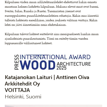
Kilpailussa viiden maan arkkitehtuurilehdet ehdottiavat kukin omasta
maastaan kolmea kohdetta kilpailuun. Mukana olevat maat ovat Suomi,
Sveitsi, Saksa, Ranska ja Ruotsi. Tuomariston jäsenet ovat
eurooppalaisten puuarkkitehtuurilehtien edustajia. Kukin maa äänestää
tulleista kohteista suosikkinsa, joiden joukosta valitaan voittaja. Kukin
lehti on jäävi äänestämään omia ehdotuksiaan.
Kilpailuun tulevat kohteet esittelevät aina monipuolisesti kunkin maan
ajankohtaista puurakentamista. Tässä on esitelty tämän vuoden
loppusuoralle valikoituneet kohteet.
Katajanokan Laituri | Anttinen Oiva
Arkkitehdit Oy
VOITTAJA
Helsinki, Suomi