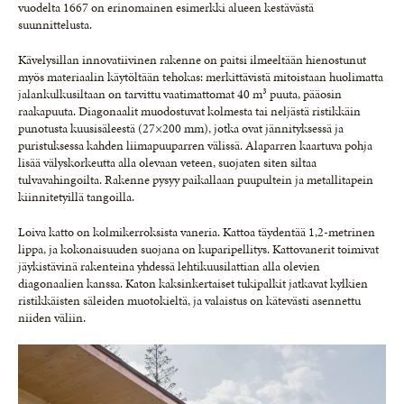
vuodelta 1667 on erinomainen esimerkki alueen kestävästä
suunnittelusta.
Kävelysillan innovatiivinen rakenne on paitsi ilmeeltään hienostunut
myös materiaalin käytöltään tehokas: merkittävistä mitoistaan huolimatta
jalankulkusiltaan on tarvittu vaatimattomat 40 m³ puuta, pääosin
raakapuuta. Diagonaalit muodostuvat kolmesta tai neljästä ristikkäin
punotusta kuusisäleestä (27×200 mm), jotka ovat jännityksessä ja
puristuksessa kahden liimapuuparren välissä. Alaparren kaartuva pohja
lisää välyskorkeutta alla olevaan veteen, suojaten siten siltaa
tulvavahingoilta. Rakenne pysyy paikallaan puupultein ja metallitapein
kiinnitetyillä tangoilla.
Loiva katto on kolmikerroksista vaneria. Kattoa täydentää 1,2-metrinen
lippa, ja kokonaisuuden suojana on kuparipellitys. Kattovanerit toimivat
jäykistävinä rakenteina yhdessä lehtikuusilattian alla olevien
diagonaalien kanssa. Katon kaksinkertaiset tukipalkit jatkavat kylkien
ristikkäisten säleiden muotokieltä, ja valaistus on kätevästi asennettu
niiden väliin.