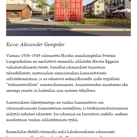
Kuva: Alexander Gempeler
Vuosina 1930–1949 rakennettu Hardin asuinkompleksi Sveitsin
Langenthalissa on merkittävä esimerkki arkkitehti Hector Eggerin
vaikutusvaltaisesta työstä. Suojellut rakennukset tunnetaan
taloudellisesta, materiaalien ominaisuuksia kunnioittavasta
arkkitehtuuristaan, ja ne edustavat sodanjälkeiselle ajalle tyypillistä
”työläisystävällistä” asuntorakentamista. Asuintoiveiden muuttuessa yhä
useampi asunto jäi kuitenkin ajan saatossa tyhjilleen.
Saneerauksen lähestymistapa on vanhaa kunnioittava: osa
rakennuskannasta kunnostetaan entiselleen, ja täydennysrakentaminen
säilyttää nykyiset rakenteet. Jos rakennus on korvattava uudella, uudessa
noudatetaan vanhan arkkitehtonista tyyliä.
Esimerkiksi yhdellä työmaalla neljä kaksikerroksista rakennusta