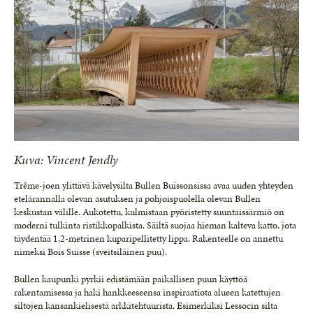
Kuva: Vincent Jendly
Trême-joen ylittävä kävelysilta Bullen Buissonsissa avaa uuden yhteyden
etelärannalla olevan asutuksen ja pohjoispuolella olevan Bullen
keskustan välille. Aukotettu, kulmistaan pyöristetty suuntaissärmiö on
moderni tulkinta ristikkopalkista. Säiltä suojaa hieman kalteva katto, jota
täydentää 1,2-metrinen kuparipellitetty lippa. Rakenteelle on annettu
nimeksi Bois Suisse (sveitsiläinen puu).
Bullen kaupunki pyrkii edistämään paikallisen puun käyttöä
rakentamisessa ja haki hankkeeseensa inspiraatiota alueen katettujen
siltojen kansankielisestä arkkitehtuurista. Esimerkiksi Lessocin silta