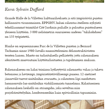
Kuva: Sylvain Duffard
Grande Halle de la Villetten kulttuurikeskusta ja sitä ympäröivää puistoa
hallinnoiva viranomainen, EPPGHV, halusi rakentaa itselleen nykyistä
tehokkaammat toimitilat Cité Jardinin paikalle ja palauttaa puistoalueen
yleiseen käyttöön. 3 000 neliömetrin suuruisessa uudessa ”tukikohdassa”
on 155 työpistettä.
Hanke on sopusoinnussa Parc de la Villetten puiston ja Bernard
Tschumin sinne 1980-luvulla suunnittelemien dekonstruktiivisten
teosten kanssa. Muoto on tarkoituksella pelkistetty, jotta rakennuksen
identiteetti muovautuisi käyttötarkoitusten ja tapahtumien mukaan.
Rakennuksessa on kaksi toisiinsa kytkeytyvää rakennetta: vakaa ja tukeva
betoniosa ja kevyempi, ympäristöystävällisempi puuosa. 12-metriset
jännevälit tuovat sisätiloihin avaruutta, ja rakenteen läpi suodattuva
luonnonvalo luo sisätiloihin viidakkomaista tunnelmaa. Kaksitasoisen
rakennuksen keskellä on atriumpiha, joka soveltuu niin
projektiesittelyihin, konferensseihin kuin epävirallisiin tapaamisiin.