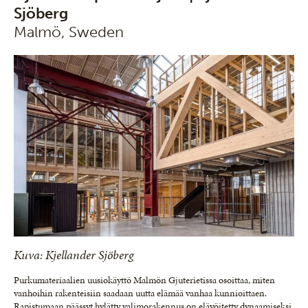
Sjöberg
Malmö, Sweden
Kuva: Kjellander Sjöberg
Purkumateriaalien uusiokäyttö Malmön Gjuterietissa osoittaa, miten
vanhoihin rakenteisiin saadaan uutta elämää vanhaa kunnioittaen.
Rapistumaan päässyt hylätty valimorakennus on elävöitetty dynaamiseksi