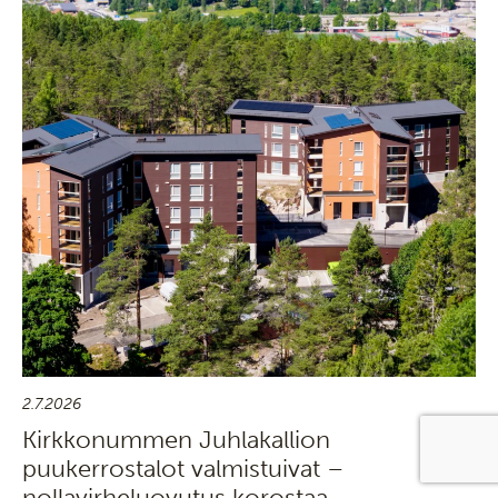
2.7.2026
Kirkkonummen Juhlakallion
puukerrostalot valmistuivat –
nollavirheluovutus korostaa