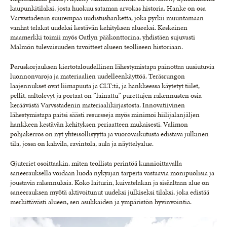
kaupunkitilaksi, josta huokuu sataman arvokas historia. Hanke on osa
Varvsstadenin suurempaa uudistushanketta, joka pyrkii muuntamaan
vanhat telakat uudeksi kestävän kehityksen alueeksi. Keskeinen
maamerkki toimii myös Oatlyn pääkonttorina, yhdistäen sujuvasti
Malmön tulevaisuuden tavoitteet alueen teolliseen historiaan.
Peruskorjauksen kiertotaloudellinen lähestymistapa painottaa uusiutuvia
luonnonvaroja ja materiaalien uudelleenkäyttöä. Teräsrungon
laajennukset ovat liimapuuta ja CLT:tä, ja hankkeessa käytetyt tiilet,
pellit, aaltolevyt ja portaat on ”lainattu” purettujen rakennusten osia
keräävästä Varvsstadenin materiaalikirjastosta. Innovatiivinen
lähestymistapa paitsi säästi resursseja myös minimoi hiilijalanjäljen
hankkeen kestävän kehityksen periaatteen mukaisesti. Valimon
pohjakerros on nyt yhteisöllisyyttä ja vuorovaikutusta edistävä julkinen
tila, jossa on kahvila, ravintola, aula ja näyttelyalue.
Gjuteriet osoittaakin, miten teollista perintöä kunnioittavalla
saneerauksella voidaan luoda nykyajan tarpeita vastaavia monipuolisia ja
joustavia rakennuksia. Koko laiturin, kuivatelakan ja sisäaltaan alue on
saneerauksen myötä aktivoitunut uudeksi julkiseksi tilaksi, joka edistää
merkittävästi alueen, sen asukkaiden ja ympäristön hyvinvointia.