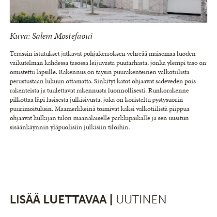
Kuva: Salem Mostefaoui
Terassin istutukset jatkavat pohjakerroksen vehreää maisemaa luoden
vaikutelman kahdessa tasossa leijuvasta puutarhasta, jonka ylempi taso on
omistettu lapsille. Rakennus on täysin puurakenteinen valkotiilistä
perustustaan lukuun ottamatta. Sinkityt katot ohjaavat sadeveden pois
rakenteista ja tuulettavat rakennusta luonnollisesti. Runkorakenne
pilkottaa läpi lasisesta julkisivusta, joka on koristeltu pystysuorin
puurimoituksin. Maamerkkeinä toimivat kaksi valkotiilistä piippua
ohjaavat kulkijan talon maanalaiselle parkkipaikalle ja sen uusitun
sisäänkäynnin yläpuolisiin julkisiin tiloihin.
LISÄÄ LUETTAVAA |
UUTINEN