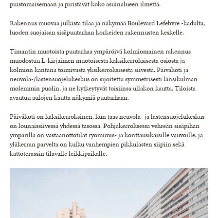
puistomaisemaan ja piristävät koko asuinalueen ilmettä.
Rakennus muovaa julkista tilaa ja näkymää Boulevard Lefebvre -kadulta,
luoden suojaisan sisäpuutarhan korkeiden rakennusten keskelle.
Timantin muotoista puutarhaa ympäröivä kolmiomainen rakennus
muodostuu L-kirjaimen muotoisesta kaksikerroksisesta osiosta ja
kolmion kantana toimivasta yksikerroksisesta siivestä. Päiväkoti ja
neuvola-/lastensuojelukeskus on sijoitettu symmetrisesti länsikulman
molemmin puolin, ja ne kytkeytyvät toisiinsa ullakon kautta. Tiloista
avautuu aulojen kautta näkymiä puutarhaan.
Päiväkoti on kaksikerroksinen, kun taas neuvola- ja lastensuojelukeskus
on lounaissiivessä yhdessä tasossa. Pohjakerroksessa vehreän sisäpihan
ympärillä on vastaanottotilat ryömimis- ja konttausikäisille vauvoille, ja
yläkerran parvelta on kulku vanhempien pikkulasten siipiin sekä
kattoterassin tilavalle leikkipaikalle.