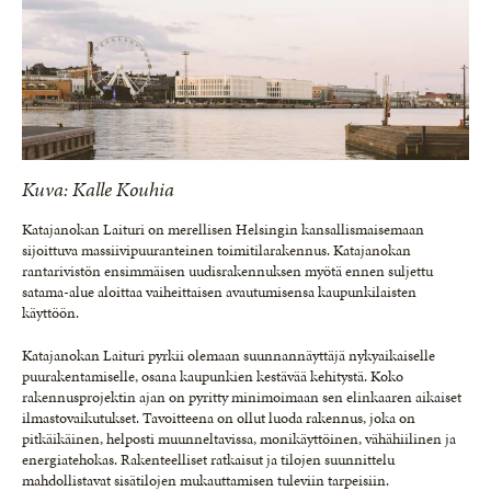
Kuva: Kalle Kouhia
Katajanokan Laituri on merellisen Helsingin kansallismaisemaan
sijoittuva massiivipuuranteinen toimitilarakennus. Katajanokan
rantarivistön ensimmäisen uudisrakennuksen myötä ennen suljettu
satama-alue aloittaa vaiheittaisen avautumisensa kaupunkilaisten
käyttöön.
Katajanokan Laituri pyrkii olemaan suunnannäyttäjä nykyaikaiselle
puurakentamiselle, osana kaupunkien kestävää kehitystä. Koko
rakennusprojektin ajan on pyritty minimoimaan sen elinkaaren aikaiset
ilmastovaikutukset. Tavoitteena on ollut luoda rakennus, joka on
pitkäikäinen, helposti muunneltavissa, monikäyttöinen, vähähiilinen ja
energiatehokas. Rakenteelliset ratkaisut ja tilojen suunnittelu
mahdollistavat sisätilojen mukauttamisen tuleviin tarpeisiin.