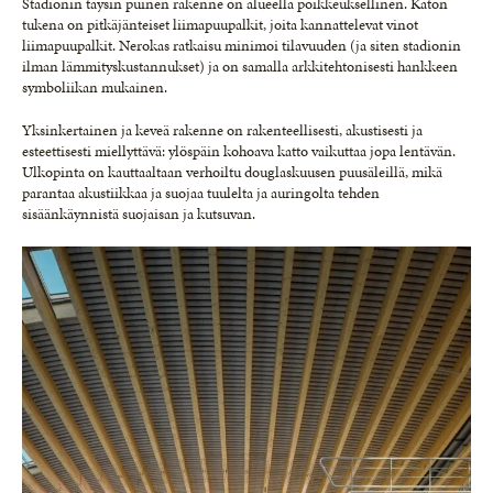
Stadionin täysin puinen rakenne on alueella poikkeuksellinen. Katon
tukena on pitkäjänteiset liimapuupalkit, joita kannattelevat vinot
liimapuupalkit. Nerokas ratkaisu minimoi tilavuuden (ja siten stadionin
ilman lämmityskustannukset) ja on samalla arkkitehtonisesti hankkeen
symboliikan mukainen.
Yksinkertainen ja keveä rakenne on rakenteellisesti, akustisesti ja
esteettisesti miellyttävä: ylöspäin kohoava katto vaikuttaa jopa lentävän.
Ulkopinta on kauttaaltaan verhoiltu douglaskuusen puusäleillä, mikä
parantaa akustiikkaa ja suojaa tuulelta ja auringolta tehden
sisäänkäynnistä suojaisan ja kutsuvan.