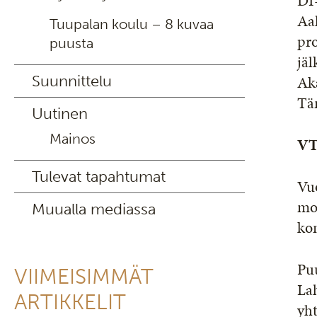
DI-
Aal
Tuupalan koulu – 8 kuvaa
pro
puusta
jäl
Suunnittelu
Aka
Täm
Uutinen
Mainos
VT
Tulevat tapahtumat
Vuo
mon
Muualla mediassa
kon
Pu
VIIMEISIMMÄT
Lah
ARTIKKELIT
yht