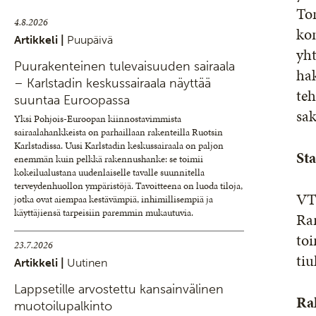
Tom
4.8.2026
kon
Artikkeli |
Puupäivä
yht
Puurakenteinen tulevaisuuden sairaala
hak
– Karlstadin keskussairaala näyttää
teh
suuntaa Euroopassa
sak
Yksi Pohjois-Euroopan kiinnostavimmista
sairaalahankkeista on parhaillaan rakenteilla Ruotsin
Karlstadissa. Uusi Karlstadin keskussairaala on paljon
St
enemmän kuin pelkkä rakennushanke: se toimii
kokeilualustana uudenlaiselle tavalle suunnitella
terveydenhuollon ympäristöjä. Tavoitteena on luoda tiloja,
VTT
jotka ovat aiempaa kestävämpiä, inhimillisempiä ja
käyttäjiensä tarpeisiin paremmin mukautuvia.
Ran
toi
23.7.2026
tiu
Artikkeli |
Uutinen
Lappsetille arvostettu kansainvälinen
Ra
muotoilupalkinto