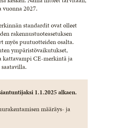
elä kesken. Nämä liitteet tarvitaan,
sa vuonna 2027.
kinnän standardit ovat olleet
Uuden rakennustuoteasetuksen
t myös puutuotteiden osalta.
uten ympäristövaikutukset,
oda kattavampi CE-merkintä ja
 saatavilla.
iantuntijaksi 1.1.2025 alkaen.
uurakentamisen määräys- ja