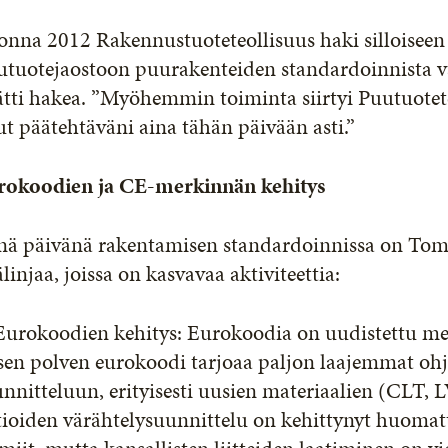
onna 2012 Rakennustuoteteollisuus haki silloisee
utuotejaostoon puurakenteiden standardoinnista v
tti hakea. ”Myöhemmin toiminta siirtyi Puutuotete
ut päätehtäväni aina tähän päivään asti.”
rokoodien ja CE-merkinnän kehitys
nä päivänä rakentamisen standardoinnissa on Tom
linjaa, joissa on kasvavaa aktiviteettia:
Eurokoodien kehitys: Eurokoodia on uudistettu mer
isen polven eurokoodi tarjoaa paljon laajemmat oh
nnitteluun, erityisesti uusien materiaalien (CLT, L
tioiden värähtelysuunnittelu on kehittynyt huomat