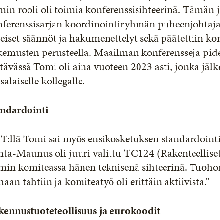
in rooli oli toimia konferenssisihteerinä. Tämän j
ferenssisarjan koordinointiryhmän puheenjohtajaksi
eiset säännöt ja hakumenettelyt sekä päätettiin ko
emusten perusteella. Maailman konferensseja pide
tävässä Tomi oli aina vuoteen 2023 asti, jonka jäl
salaiselle kollegalle.
andardointi
:llä Tomi sai myös ensikosketuksen standardointii
ta-Maunus oli juuri valittu TC124 (Rakenteelliset
min komiteassa hänen teknisenä sihteerinä. Tuoho
haan tahtiin ja komiteatyö oli erittäin aktiivista.”
kennustuoteteollisuus ja eurokoodit