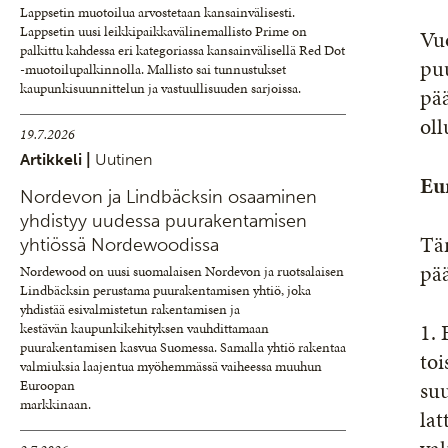
Lappsetin muotoilua arvostetaan kansainvälisesti.
Lappsetin uusi leikkipaikkavälinemallisto Prime on
Vu
palkittu kahdessa eri kategoriassa kansainvälisellä Red Dot
pu
-muotoilupalkinnolla. Mallisto sai tunnustukset
kaupunkisuunnittelun ja vastuullisuuden sarjoissa.
pää
oll
19.7.2026
Artikkeli |
Uutinen
Eu
Nordevon ja Lindbäcksin osaaminen
yhdistyy uudessa puurakentamisen
Tä
yhtiössä Nordewoodissa
pää
Nordewood on uusi suomalaisen Nordevon ja ruotsalaisen
Lindbäcksin perustama puurakentamisen yhtiö, joka
yhdistää esivalmistetun rakentamisen ja
1. 
kestävän kaupunkikehityksen vauhdittamaan
puurakentamisen kasvua Suomessa. Samalla yhtiö rakentaa
to
valmiuksia laajentua myöhemmässä vaiheessa muuhun
suu
Euroopan
markkinaan.
lat