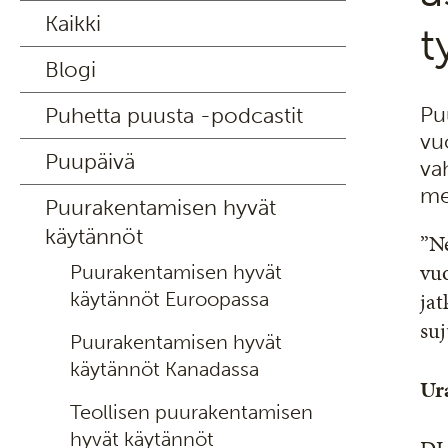
Kaikki
t
Blogi
Pu
Puhetta puusta -podcastit
vu
Puupäivä
va
me
Puurakentamisen hyvät
käytännöt
”N
vuo
Puurakentamisen hyvät
jat
käytännöt Euroopassa
suj
Puurakentamisen hyvät
käytännöt Kanadassa
Ur
Teollisen puurakentamisen
hyvät käytännöt