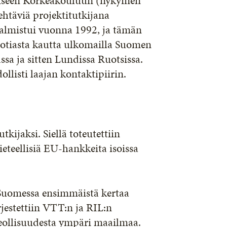
lliseen Korkeakouluun (nykyinen
ehtäviä projektitutkijana
valmistui vuonna 1992, ja tämän
vuotiasta kautta ulkomailla Suomen
sa ja sitten Lundissa Ruotsissa.
ollisti laajan kontaktipiirin.
ijaksi. Siellä toteutettiin
ieteellisiä EU-hankkeita isoissa
 Suomessa ensimmäistä kertaa
jestettiin VTT:n ja RIL:n
a teollisuudesta ympäri maailmaa.