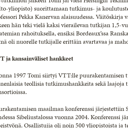
tutkinnon jälkeen Tomi jäi vielä Helsingin Tekni
to-yliopisto) suorittamaan tutkimus- ja koulutust
fessori Pekka Kanervan alaisuudessa. Väitöskirja 
keen hän teki vielä kaksi vierailevan tutkijan 1,5-
temian rahoituksella, ensiksi Bordeaux’ssa Ranskas
ä oli nuorelle tutkijalle erittäin avartavaa ja mahd
T ja kansainväliset hankkeet
nna 1997 Tomi siirtyi VTT:lle puurakentamisen tutk
enlaisia teollisia tutkimushankkeita sekä laajoja t
sortioissa.
urakentamisen maailman konferenssi järjestettiin
dessa Sibeliustalossa vuonna 2004. Konferenssi jär
eistyönä. Osallistujia oli noin 500 yliopistoista j