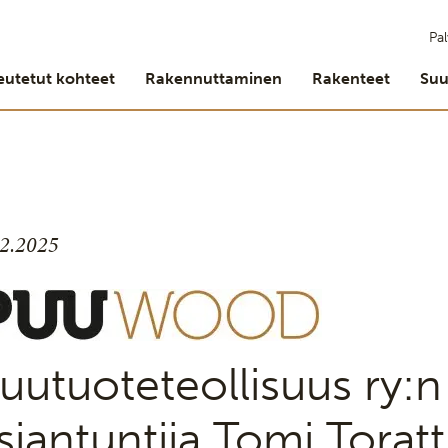
Pal
eutetut kohteet
Rakennuttaminen
Rakenteet
Suu
.2.2025
uutuoteteollisuus ry:n
siantuntija Tomi Toratt