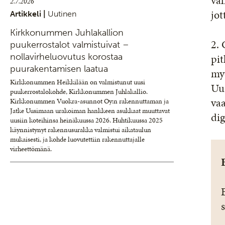
val
2.7.2026
jo
Artikkeli |
Uutinen
Kirkkonummen Juhlakallion
2.
puukerrostalot valmistuivat –
nollavirheluovutus korostaa
pi
puurakentamisen laatua
my
Kirkkonummen Heikkilään on valmistunut uusi
Uud
puukerrostalokohde, Kirkkonummen Juhlakallio.
vaa
Kirkkonummen Vuokra-asunnot Oy:n rakennuttaman ja
Jatke Uusimaan urakoiman hankkeen asukkaat muuttavat
dig
uusiin koteihinsa heinäkuussa 2026. Huhtikuussa 2025
käynnistynyt rakennusurakka valmistui aikataulun
mukaisesti, ja kohde luovutettiin rakennuttajalle
virheettömänä.