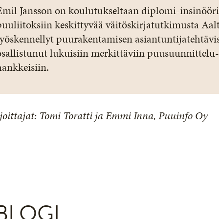
Emil Jansson on koulutukseltaan diplomi-insinööri 
puuliitoksiin keskittyvää väitöskirjatutkimusta Aal
työskennellyt puurakentamisen asiantuntijatehtävis
osallistunut lukuisiin merkittäviin puusuunnittelu-
hankkeisiin.
joittajat: Tomi Toratti ja Emmi Inna, Puuinfo Oy
BLOGI