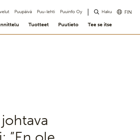
Haku
velut
Puupäivä
Puu-lehti
Puuinfo Oy
FIN
nnittelu
Tuotteet
Puutieto
Tee se itse
 johtava
i: ”En ole