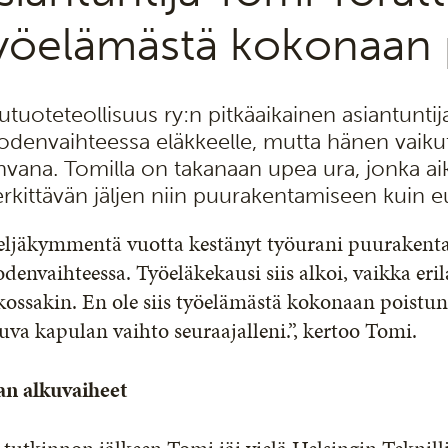
yöelämästä kokonaan 
utuoteteollisuus ry:n pitkäaikainen asiantuntija
odenvaihteessa eläkkeelle, mutta hänen vaiku
hvana. Tomilla on takanaan upea ura, jonka ai
rkittävän jäljen niin puurakentamiseen kuin 
eljäkymmentä vuotta kestänyt työurani puurakenta
denvaihteessa. Työeläkekausi siis alkoi, vaikka erila
kossakin. En ole siis työelämästä kokonaan poistun
uva kapulan vaihto seuraajalleni.”, kertoo Tomi.
an alkuvaiheet