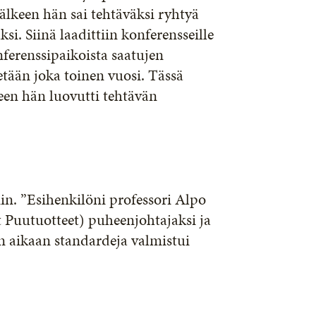
älkeen hän sai tehtäväksi ryhtyä
. Siinä laadittiin konferensseille
nferenssipaikoista saatujen
tään joka toinen vuosi. Tässä
keen hän luovutti tehtävän
n. ”Esihenkilöni professori Alpo
 Puutuotteet) puheenjohtajaksi ja
n aikaan standardeja valmistui