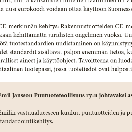
miit, mutta kansallisten liitteiden laatiminen on vi
tta uusi eurokoodi voidaan ottaa käyttöön Suomes
 CE-merkinnän kehitys: Rakennustuotteiden CE-mer
tkään kehittämättä juridisten ongelmien vuoksi. 
ötä tuotestandardien uudistaminen on käynnistyny
et standardit sisältävät paljon enemmän tietoa, k
ralliset aineet ja käyttöohjeet. Tavoitteena on lu
itaalinen tuotepassi, jossa tuotetiedot ovat helposti
Emil Jansson Puutuoteteollisuus ry:n johtavaksi as
Emilin vastuualueeseen kuuluu puutuotteiden ja p
standardointikehitys.