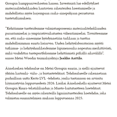
Groupin kumppaniverkoston kanssa. Investointi luo edellytykset
materiaalitehokkaiden kantavien rakenteiden koestamiselle ja
mahdollistaa myös laajempaan raaka-ainepohjaan perustuvan
tuotetutkimuksen.
”Kehitämme tuotteidemme valmistusprosessia materiaalitehokkuuden
parantamiseksi ja ympäristövaikutusten vähentämiseksi. Tavoitteemme
on, että raaka-aineemme hyödynnetään tarkkaan ja tuottaa
mahdollisimman suurta lisäarvoa. Uuden kehityslaboratorion myötä
tutkimus- ja kehityshankkeidemme läpimenoaika nopeutuu merkittävästi,
mikä vauhdittaa tuoteportfoliomme kehittämistä pitkällä aikavälillä”,
sanoo Metsä Woodin toimialajohtaja
Jaakko Anttila
.
Äänekosken tehdasalue on Metsä Groupin suurin, ja siellä sijaitsevat
yhtiön kartonki- viilu-, ja biotuotetehtaat. Tehdasalueelle rakennetaan
parhaillaan uutta Kerto LVL -tehdasta, jonka tuotannon on arvioitu
käynnistyvän loppuvuodesta 2026. Lisäksi Äänekoskella sijaitsevat Metsä
Groupin Kuura-tekstiilikuidun ja Muoto-kuitutuotteen koetehtaat.
Tehdasalueelle on myös rakenteilla ligniinituotteiden koetehdas, joka
valmistuu suunnitelmien mukaan loppuvuonna 2025.