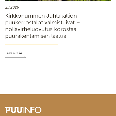
2.7.2026
Kirkkonummen Juhlakallion
puukerrostalot valmistuivat –
nollavirheluovutus korostaa
puurakentamisen laatua
Lue sisältö