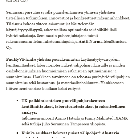
sali 101 CD)
Seminaari pureutuu syvälle puurakentamisen ytimeen yhdistäen
tieteellisen tutkimuksen, innovaatiot ja konkreettiset rakennushankkeet.
Tilaisuus kokoaa yhteen asiantuntijat käsittelemään
käyttäjätyytyväisyyttä, rakenteellista optimointia sekä vähähiilisiä
hybridiratkaisuja. Seminaarin puheenjohtajana toimii
rakennesuunnittelun liiketoimintajohtaja
Antti Nurmi
, IdeaStructura
Oy.
PuuHyVä
-hanke yhdistää puurakennusten käyttäjätyytyväisyyden,
kenttämittaukset, laboratoriotestaukset välipohjaratkaisuille ja näiden
osakokonaisuuksien huomioimisen ratkaisujen optimoinnissa ja
suunnittelussa. Hankkeen tavoitteena on tehostaa puuhybridivälipohjien
suunnittelua sekä kustannus- ja materiaalitehokkuutta. Hankkeeseen
liittyen seminaarissa kuullaan kaksi esitystä:
TK-palkkirakenteisen puuvälipohjarakenteen
kenttämittaukset, laboratoriotestaukset ja rakenteellinen
analyysi
tutkimusinsinöörit Aarno Hatsala ja Fanny Malmstedt XAMK
sekä tutkija Juho Sormunen Tampereen yliopisto.
Kuinka asukkaat kokevat puiset välipohjat? Alustavia