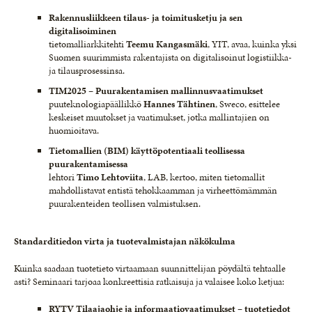
Rakennusliikkeen tilaus- ja toimitusketju ja sen
digitalisoiminen
tietomalliarkkitehti
Teemu Kangasmäki
, YIT, avaa, kuinka yksi
Suomen suurimmista rakentajista on digitalisoinut logistiikka-
ja tilausprosessinsa.
TIM2025 – Puurakentamisen mallinnusvaatimukset
puuteknologiapäällikkö
Hannes Tähtinen
, Sweco, esittelee
keskeiset muutokset ja vaatimukset, jotka mallintajien on
huomioitava.
Tietomallien (BIM) käyttöpotentiaali teollisessa
puurakentamisessa
lehtori
Timo Lehtoviita
, LAB, kertoo, miten tietomallit
mahdollistavat entistä tehokkaamman ja virheettömämmän
puurakenteiden teollisen valmistuksen.
Standarditiedon virta ja tuotevalmistajan näkökulma
Kuinka saadaan tuotetieto virtaamaan suunnittelijan pöydältä tehtaalle
asti? Seminaari tarjoaa konkreettisia ratkaisuja ja valaisee koko ketjua:
RYTV Tilaajaohje ja informaatiovaatimukset – tuotetiedot