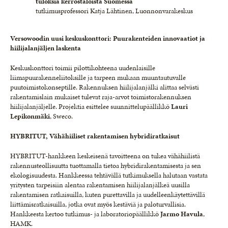
tuloksia kerrostaloista Suomessa
tutkimusprofessori Katja Lähtinen, Luonnonvarakeskus
Versowoodin uusi keskuskonttori: Puurakenteiden innovaatiot ja
hiilijalanjäljen laskenta
Keskuskonttori toimii pilottikohteena uudenlaisille
liimapuurakenneliitoksille ja tarpeen mukaan muuntautuvalle
puutoimistokonseptille. Rakennuksen hiilijalanjälki alittaa selvästi
rakentamislain mukaiset tulevat raja-arvot toimistorakennuksen
hiilijalanjäljelle. Projektia esittelee suunnittelupäällikkö
Lauri
Lepikonmäki
, Sweco.
HYBRITUT, Vähähiiliset rakentamisen hybridiratkaisut
HYBRITUT-hankkeen keskeisenä tavoitteena on tukea vähähiilistä
rakennusteollisuutta tuottamalla tietoa hybridirakentamisesta ja sen
ekologisuudesta. Hankkeessa tehtävällä tutkimuksella halutaan vastata
yritysten tarpeisiin alentaa rakentamisen hiilijalanjälkeä uusilla
rakentamisen ratkaisuilla, kuten purettavilla ja uudelleenkäytettävillä
liittämisratkaisuilla, jotka ovat myös kestäviä ja paloturvallisia.
Hankkeesta kertoo tutkimus- ja laboratoriopäällikkö
Jarmo Havula
,
HAMK.