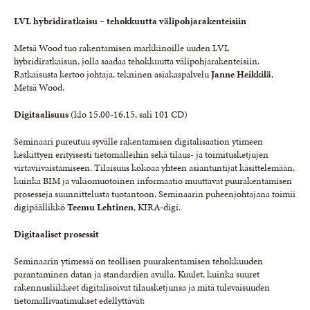
LVL hybridiratkaisu – tehokkuutta välipohjarakenteisiin
Metsä Wood tuo rakentamisen markkinoille uuden LVL
hybridiratkaisun, jolla saadaa tehokkuutta välipohjarakenteisiin.
Ratkaisusta kertoo johtaja, tekninen asiakaspalvelu
Janne Heikkilä
,
Metsä Wood.
Digitaalisuus
(klo 15.00-16.15, sali 101 CD)
Seminaari pureutuu syvälle rakentamisen digitalisaation ytimeen
keskittyen erityisesti tietomalleihin sekä tilaus- ja toimitusketjujen
virtaviivaistamiseen. Tilaisuus kokoaa yhteen asiantuntijat käsittelemään,
kuinka BIM ja vakiomuotoinen informaatio muuttavat puurakentamisen
prosesseja suunnittelusta tuotantoon. Seminaarin puheenjohtajana toimii
digipäällikkö
Teemu Lehtinen
, KIRA-digi.
Digitaaliset prosessit
Seminaarin ytimessä on teollisen puurakentamisen tehokkuuden
parantaminen datan ja standardien avulla. Kuulet, kuinka suuret
rakennusliikkeet digitalisoivat tilausketjunsa ja mitä tulevaisuuden
tietomallivaatimukset edellyttävät: