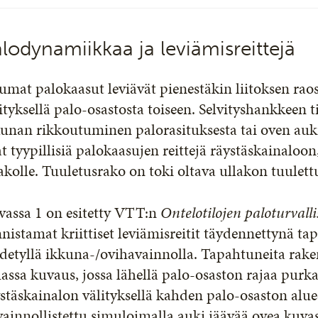
lodynamiikkaa ja leviämisreittejä
mat palokaasut leviävät pienestäkin liitoksen raos
ityksellä palo-osastosta toiseen. Selvityshankkeen ti
unan rikkoutuminen palorasituksesta tai oven auk
t tyypillisiä palokaasujen reittejä räystäskainaloon
akolle. Tuuletusrako on toki oltava ullakon tuulet
vassa 1 on esitetty VTT:n
Ontelotilojen paloturvall
nistamat kriittiset leviämisreitit täydennettynä t
detyllä ikkuna-/ovihavainnolla. Tapahtuneita rak
ssa kuvaus, jossa lähellä palo-osaston rajaa purka
stäskainalon välityksellä kahden palo-osaston aluee
ainnollistettu simuloimalla auki jäävää ovea kuvas