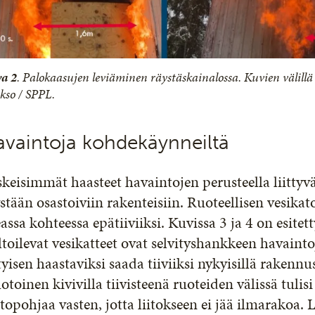
a 2
. Palokaasujen leviäminen räystäskainalossa. Kuvien välill
kso / SPPL.
vaintoja kohdekäynneiltä
keisimmät haasteet havaintojen perusteella liittyvä
stään osastoiviin rakenteisiin. Ruoteellisen vesikato
assa kohteessa epätiiviiksi. Kuvissa 3 ja 4 on esitetty t
toilevat vesikatteet ovat selvityshankkeen havainto
tyisen haastaviksi saada tiiviiksi nykyisillä rakenn
toinen kivivilla tiivisteenä ruoteiden välissä tulisi
topohjaa vasten, jotta liitokseen ei jää ilmarakoa. 