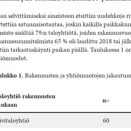
an selvittämiseksi aineistoon etsittiin uudehkoja ri
tettiin satunnaisotantaa, joskin kaikilla paikkakun
eisto sisältää 79:n taloyhtiötä, joiden rakennusvuo
ennesuunnitelmista 65 % oli laadittu 2018 tai jälk
tiin tarkastuskäynti paikan päällä. Taulukossa 1 o
tiömuodot.
ulukko 1.
Rakennusten ja yhtiömuotojen jakautumin
aloyhtiö rakennusten
n=
ukaan
ivitaloyhtiö
60