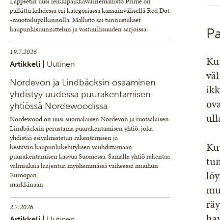
Lappsetin uusi leikkipaikkavälinemallisto Prime on
palkittu kahdessa eri kategoriassa kansainvälisellä Red Dot
-muotoilupalkinnolla. Mallisto sai tunnustukset
kaupunkisuunnittelun ja vastuullisuuden sarjoissa.
Pa
19.7.2026
Kuu
Artikkeli |
Uutinen
väl
Nordevon ja Lindbäcksin osaaminen
ikk
yhdistyy uudessa puurakentamisen
ova
yhtiössä Nordewoodissa
ull
Nordewood on uusi suomalaisen Nordevon ja ruotsalaisen
Lindbäcksin perustama puurakentamisen yhtiö, joka
yhdistää esivalmistetun rakentamisen ja
Ku
kestävän kaupunkikehityksen vauhdittamaan
puurakentamisen kasvua Suomessa. Samalla yhtiö rakentaa
tun
valmiuksia laajentua myöhemmässä vaiheessa muuhun
löy
Euroopan
markkinaan.
mua
räy
2.7.2026
hav
Artikkeli |
Uutinen