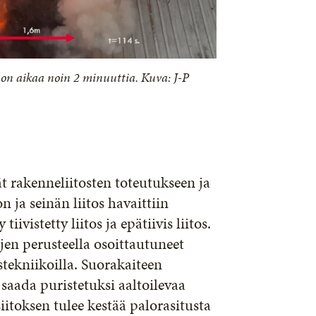
ä on aikaa noin 2 minuuttia. Kuva: J-P
t rakenneliitosten toteutukseen ja
n ja seinän liitos havaittiin
iivistetty liitos ja epätiivis liitos.
jen perusteella osoittautuneet
ustekniikoilla. Suorakaiteen
 saada puristetuksi aaltoilevaa
Liitoksen tulee kestää palorasitusta