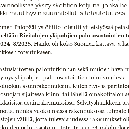
vainnollistaa yksityiskohtien ketjuna, jonka h
ikki muut hyvin suunnitellut ja toteutetut osa
men Palopäällystöliitto toteutti yhteistyössä pelast
meltään
Rivitalojen yläpohjien palo-osastointien
2024–8/2025
. Hanke oli koko Suomen kattava ja kaik
nkkeen toteutukseen.
astuslaitosten palontutkinnan sekä muiden havain
ymys yläpohjien palo-osastointien toimivuudesta. 
oluokan asuinrakennuksiin, kuten rivi- ja parital
osuojan sijaitessa kiinni tai lähellä omakotitalon se
kkaisissa asuinrakennuksissa. Selvityshankkeen tavo
ijöitä, minkä vuoksi näissä rakennuksissa tulipalo 
stojen välillä, jotta tulevaisuudessa rakennukset o
akoiden palo-osastointi toteutetaan P3-paloluokas