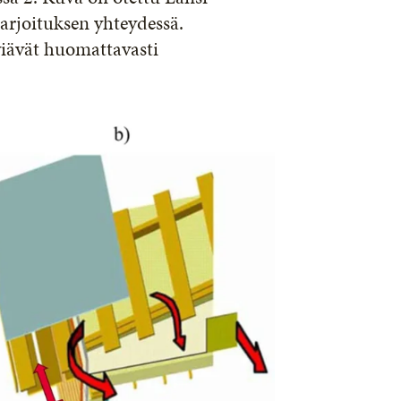
rjoituksen yhteydessä.
viävät huomattavasti