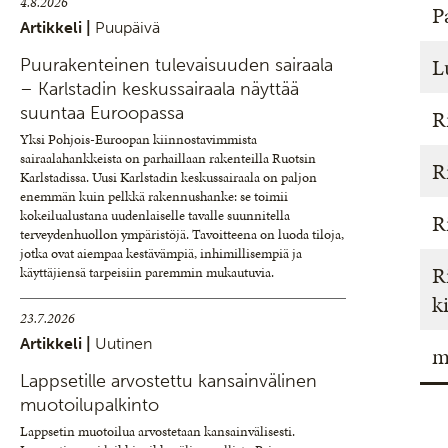
4.8.2026
P
Artikkeli |
Puupäivä
L
Puurakenteinen tulevaisuuden sairaala
– Karlstadin keskussairaala näyttää
suuntaa Euroopassa
R
Yksi Pohjois-Euroopan kiinnostavimmista
sairaalahankkeista on parhaillaan rakenteilla Ruotsin
R
Karlstadissa. Uusi Karlstadin keskussairaala on paljon
enemmän kuin pelkkä rakennushanke: se toimii
kokeilualustana uudenlaiselle tavalle suunnitella
R
terveydenhuollon ympäristöjä. Tavoitteena on luoda tiloja,
jotka ovat aiempaa kestävämpiä, inhimillisempiä ja
R
käyttäjiensä tarpeisiin paremmin mukautuvia.
k
23.7.2026
Artikkeli |
Uutinen
m
Lappsetille arvostettu kansainvälinen
muotoilupalkinto
Lappsetin muotoilua arvostetaan kansainvälisesti.