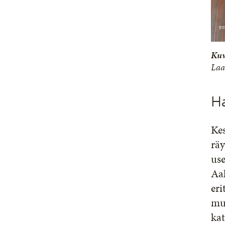
Kuv
Laa
Ha
Kes
räy
use
Aal
eri
muo
kat