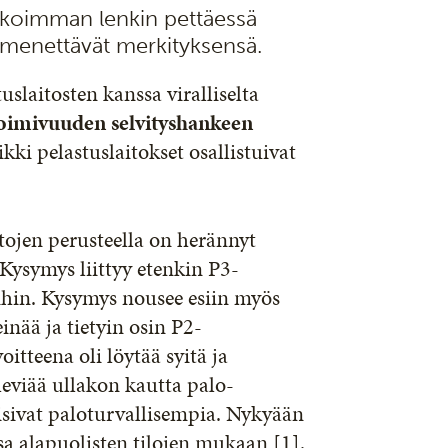
eikoimman lenkin pettäessä
t menettävät merkityksensä.
uslaitosten kanssa viralliselta
 toimivuuden selvityshankeen
ki pelastuslaitokset osallistuivat
tojen perusteella on herännyt
Kysymys liittyy etenkin P3-
oihin. Kysymys nousee esiin myös
inää ja tietyin osin P2-
itteena oli löytää syitä ja
leviää ullakon kautta palo-
lisivat paloturvallisempia. Nykyään
sa alapuolisten tilojen mukaan [1].