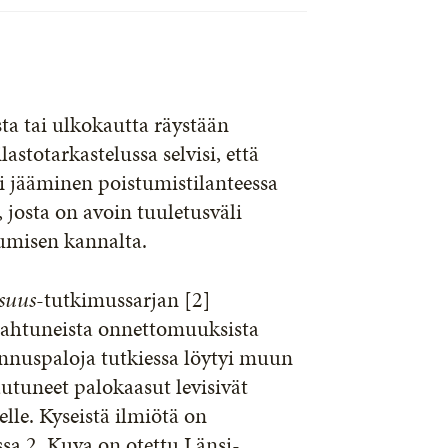
ta tai ulkokautta räystään
lastotarkastelussa selvisi, että
i jääminen poistumistilanteessa
, josta on avoin tuuletusväli
tumisen kannalta.
isuus
-tutkimussarjan [2]
apahtuneista onnettomuuksista
ennuspaloja tutkiessa löytyi muun
utuneet palokaasut levisivät
lle. Kyseistä ilmiötä on
sa 2. Kuva on otettu Länsi-