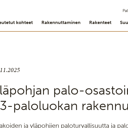
Pal
eutetut kohteet
Rakennuttaminen
Rakenteet
Suu
.11.2025
läpohjan palo-osastoi
3-paloluokan rakennu
lakoiden ja yläpohjien paloturvallisuutta ja pa