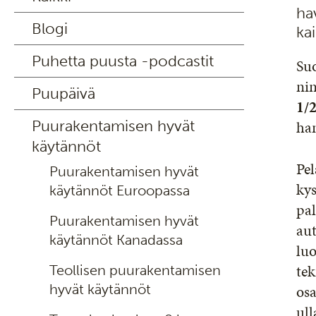
ha
Blogi
ka
Puhetta puusta -podcastit
Suo
ni
Puupäivä
1/
Puurakentamisen hyvät
ha
käytännöt
Pel
Puurakentamisen hyvät
kys
käytännöt Euroopassa
pal
Puurakentamisen hyvät
aut
käytännöt Kanadassa
luo
tek
Teollisen puurakentamisen
hyvät käytännöt
osa
ull