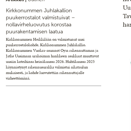
Uu
Kirkkonummen Juhlakallion
Tav
puukerrostalot valmistuivat –
ha
nollavirheluovutus korostaa
puurakentamisen laatua
Kirkkonummen Heikkilään on valmistunut uusi
puukerrostalokohde, Kirkkonummen Juhlakallio.
Kirkkonummen Vuokra-asunnot Oy:n rakennuttaman ja
Jatke Uusimaan urakoiman hankkeen asukkaat muuttavat
uusiin koteihinsa heinäkuussa 2026. Huhtikuussa 2025
käynnistynyt rakennusurakka valmistui aikataulun
mukaisesti, ja kohde luovutettiin rakennuttajalle
virheettömänä.