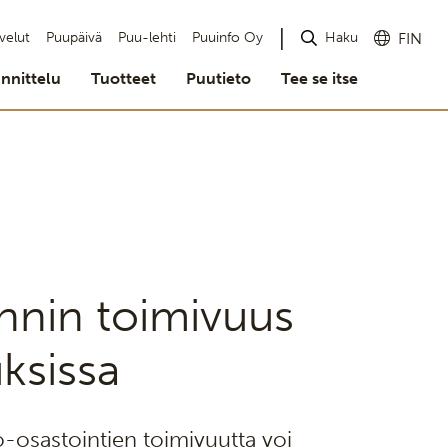
Haku
velut
Puupäivä
Puu-lehti
Puuinfo Oy
FIN
nnittelu
Tuotteet
Puutieto
Tee se itse
nnin toimivuus
ksissa
lo-osastointien toimivuutta voi