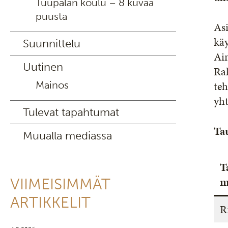
Tuupalan koulu – 8 kuvaa
puusta
Asi
käy
Suunnittelu
Ain
Uutinen
Rak
teh
Mainos
yh
Tulevat tapahtumat
Ta
Muualla mediassa
T
m
VIIMEISIMMÄT
ARTIKKELIT
R