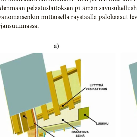
denmaan pelastuslaitoksen pitämän savusukellusha
anomaisenkin mittaisella räystäällä palokaasut le
rjansuunnassa.