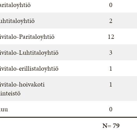
aritaloyhtiö
0
uhtitaloyhtiö
2
ivitalo-Paritaloyhtiö
12
ivitalo-Luhtitaloyhtiö
3
ivitalo-erillistaloyhtiö
1
ivitalo-hoivakoti
1
iinteistö
uu
0
N= 79