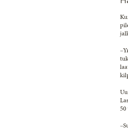
H
Kui
pil
jal
–Ym
tuk
la
kil
Uud
La
50
–S