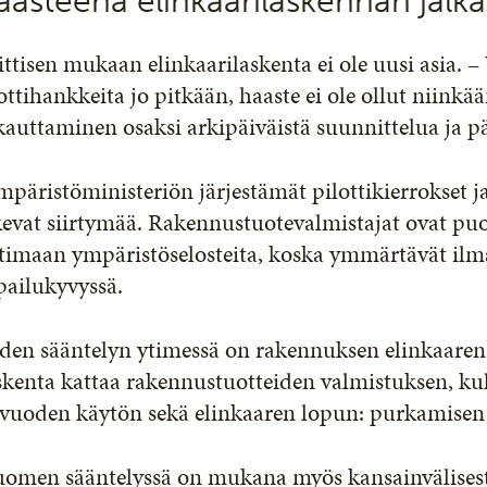
aasteena elinkaarilaskennan jal
ttisen mukaan elinkaarilaskenta ei ole uusi asia. 
ottihankkeita jo pitkään, haaste ei ole ollut niink
kauttaminen osaksi arkipäiväistä suunnittelua ja p
päristöministeriön järjestämät pilottikierrokset 
evat siirtymää. Rakennustuotevalmistajat ovat puol
atimaan ympäristöselosteita, koska ymmärtävät il
pailukyvyssä.
en sääntelyn ytimessä on rakennuksen elinkaaren a
skenta kattaa rakennustuotteiden valmistuksen, ku
 vuoden käytön sekä elinkaaren lopun: purkamisen
uomen sääntelyssä on mukana myös kansainvälisesti