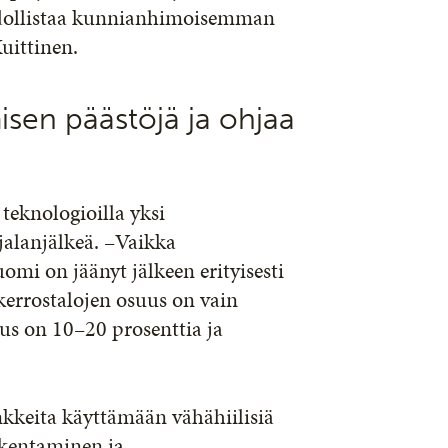
hdollistaa kunnianhimoisemman
uittinen.
sen päästöjä ja ohjaa
eknologioilla yksi
jalanjälkeä. –Vaikka
omi on jäänyt jälkeen erityisesti
errostalojen osuus on vain
s on 10–20 prosenttia ja
kkeita käyttämään vähähiilisiä
akentaminen ja