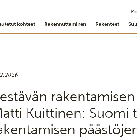
Pal
eutetut kohteet
Rakennuttaminen
Rakenteet
Suu
.2.2026
estävän rakentamisen 
atti Kuittinen: Suomi 
akentamisen päästöje