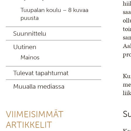
hii
Tuupalan koulu – 8 kuvaa
sa
puusta
oll
toi
Suunnittelu
san
Aa
Uutinen
pro
Mainos
Tulevat tapahtumat
Ku
mer
Muualla mediassa
lii
Su
VIIMEISIMMÄT
ARTIKKELIT
Kan