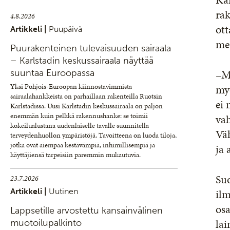
ra
4.8.2026
ott
Artikkeli |
Puupäivä
me
Puurakenteinen tulevaisuuden sairaala
– Karlstadin keskussairaala näyttää
–Me
suuntaa Euroopassa
my
Yksi Pohjois-Euroopan kiinnostavimmista
sairaalahankkeista on parhaillaan rakenteilla Ruotsin
ei
Karlstadissa. Uusi Karlstadin keskussairaala on paljon
enemmän kuin pelkkä rakennushanke: se toimii
vah
kokeilualustana uudenlaiselle tavalle suunnitella
Väh
terveydenhuollon ympäristöjä. Tavoitteena on luoda tiloja,
jotka ovat aiempaa kestävämpiä, inhimillisempiä ja
ja 
käyttäjiensä tarpeisiin paremmin mukautuvia.
Suo
23.7.2026
ilm
Artikkeli |
Uutinen
osa
Lappsetille arvostettu kansainvälinen
lai
muotoilupalkinto