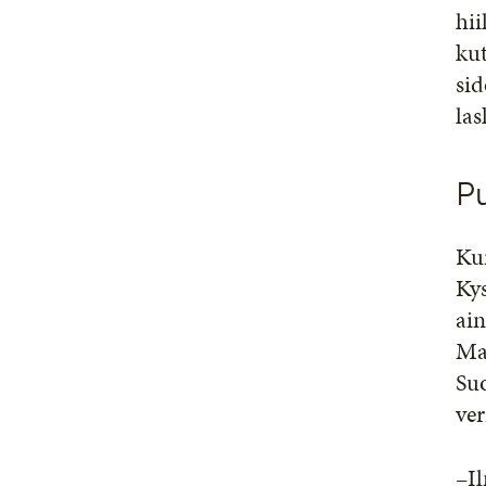
hii
kut
sid
las
P
Ku
Kys
ain
Mal
Suo
ver
–Il