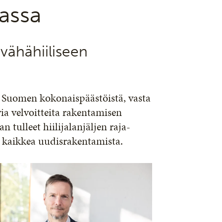
nassa
 vähähiiliseen
Suomen kokonaispäästöistä, vasta
ia velvoitteita rakentamisen
 tulleet hiilijalanjäljen raja-
es kaikkea uudisrakentamista.