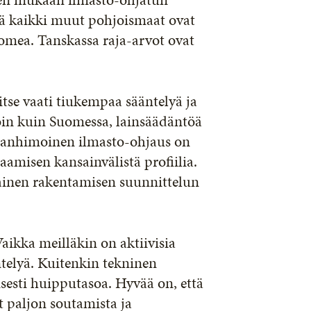
kä kaikki muut pohjoismaat ovat
uomea. Tanskassa raja-arvot ovat
tse vaati tiukempaa sääntelyä ja
oin kuin Suomessa, lainsäädäntöä
nianhimoinen ilmasto-ohjaus on
aamisen kansainvälistä profiilia.
lainen rakentamisen suunnittelun
ikka meilläkin on aktiivisia
ntelyä. Kuitenkin tekninen
sesti huipputasoa. Hyvää on, että
ut paljon soutamista ja