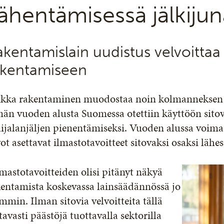
ähentämisessä jälkiju
kentamislain uudistus velvoittaa
akentamiseen
ikka rakentaminen muodostaa noin kolmanneksen 
än vuoden alusta Suomessa otettiin käyttöön sitov
lijalanjäljen pienentämiseksi. Vuoden alussa voimaan
ot asettavat ilmastotavoitteet sitovaksi osaksi läh
mastotavoitteiden olisi pitänyt näkyä
kentamista koskevassa lainsäädännössä jo
mmin. Ilman sitovia velvoitteita tällä
tavasti päästöjä tuottavalla sektorilla