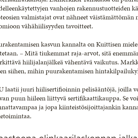
delleenkäytettyjen vanhojen rakennustuotteiden kä
teosien valmistajat ovat nähneet väistämättömän 
mioon vähähiilisyyden tavoitteet.
rakentamisen kasvun kannalta on Kuittisen mieles
tetaan. – Mitä tiukemmat raja-arvot, sitä enemmän 
kittävä hiilijalanjälkeä vähentävä vaikutus. Markk
ten siihen, mihin puurakentamisen hintakilpailuky
 laatii juuri hiilisertifioinnin pelisääntöjä, joilla
van puun hiileen liittyvä sertifikaattikauppa. Se 
nattavampaa ja jopa kiinteistösijoittajankin kanna
ketoimintaa.