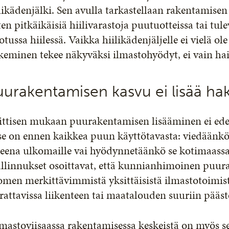
likädenjälki. Sen avulla tarkastellaan rakentamise
en pitkäikäisiä hiilivarastoja puutuotteissa tai tul
otussa hiilessä. Vaikka hiilikädenjäljelle ei vielä ole
keminen tekee näkyväksi ilmastohyödyt, ei vain hai
uurakentamisen kasvu ei lisää ha
ittisen mukaan puurakentamisen lisääminen ei edel
e on ennen kaikkea puun käyttötavasta: viedäänkö 
eena ulkomaille vai hyödynnetäänkö se kotimaassa
linnukset osoittavat, että kunnianhimoinen puura
men merkittävimmistä yksittäisistä ilmastotoimist
rattavissa liikenteen tai maatalouden suuriin pääs
mastoviisaassa rakentamisessa keskeistä on myös se,