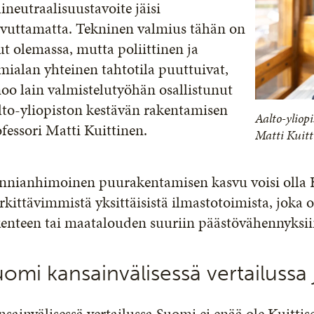
lineutraalisuustavoite jäisi
avuttamatta. Tekninen valmius tähän on
ut olemassa, mutta poliittinen ja
mialan yhteinen tahtotila puuttuivat,
oo lain valmistelutyöhän osallistunut
lto-yliopiston kestävän rakentamisen
Aalto-yliop
fessori Matti Kuittinen.
Matti Kuitt
nnianhimoinen puurakentamisen kasvu voisi olla 
kittävimmistä yksittäisistä ilmastotoimista, joka o
kenteen tai maatalouden suuriin päästövähennyksii
omi kansainvälisessä vertailussa 
sainvälisessä vertailussa Suomi ei enää ole Kuitt