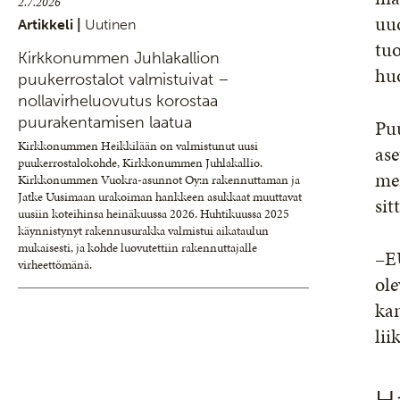
2.7.2026
uu
Artikkeli |
Uutinen
tuo
Kirkkonummen Juhlakallion
huo
puukerrostalot valmistuivat –
nollavirheluovutus korostaa
puurakentamisen laatua
Puu
Kirkkonummen Heikkilään on valmistunut uusi
ase
puukerrostalokohde, Kirkkonummen Juhlakallio.
mer
Kirkkonummen Vuokra-asunnot Oy:n rakennuttaman ja
Jatke Uusimaan urakoiman hankkeen asukkaat muuttavat
sit
uusiin koteihinsa heinäkuussa 2026. Huhtikuussa 2025
käynnistynyt rakennusurakka valmistui aikataulun
mukaisesti, ja kohde luovutettiin rakennuttajalle
–EU
virheettömänä.
ole
kan
lii