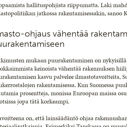
opaamista hallituspohjista riippumatta. Laki ma
astopolitiikan jatkossa rakentamisessakin, sanoo K
lmasto-ohjaus vähentää rakentami
uurakentamiseen
tkimusten mukaan puurakentaminen on nykyisillä t
okkaimmista keinoista vähentää rakennuksen hiili
rakentamisen kasvu palvelee ilmastotavoitteita, Su
ukerrostalojen rakentamisessa. Kun Suomessa puuk
utamia prosentteja, monissa Euroopan maissa osuu
tsissa jopa tätä korkeampi.
voitteena on, että lainsäädäntö ohjaa rakennushan
teriaaliratkaisuja. Esimerkiksi Tanskassa on puur