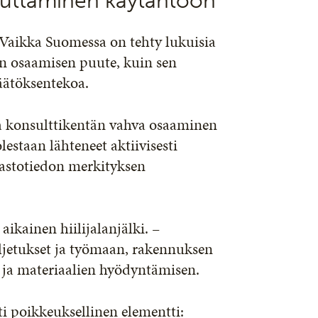
kauttaminen käytäntöön
– Vaikka Suomessa on tehty lukuisia
ään osaamisen puute, kuin sen
äätöksentekoa.
ja konsulttikentän vahva osaaminen
estaan lähteneet aktiivisesti
mastotiedon merkityksen
ikainen hiilijalanjälki. –
ljetukset ja työmaan, rakennuksen
 ja materiaalien hyödyntämisen.
 poikkeuksellinen elementti: