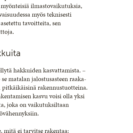
n myönteisiä ilmastovaikutuksia,
evaisuudessa myös teknisesti
 asetettu tavoitteita, sen
ttoja.
kkuita
lytä hakkuiden kasvattamista. –
se matalan jalostusasteen raaka-
 pitkäikäisinä rakennustuotteina.
kentamisen kasvu voisi olla yksi
a, joka on vaikutuksiltaan
tövähennyksiin.
 mitä ei tarvitse rakentaa: