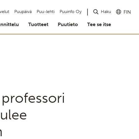
Haku
velut
Puupäivä
Puu-lehti
Puuinfo Oy
FIN
nnittelu
Tuotteet
Puutieto
Tee se itse
professori
tulee
n