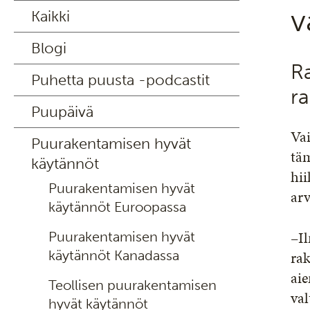
v
Kaikki
Blogi
Ra
Puhetta puusta -podcastit
r
Puupäivä
Va
Puurakentamisen hyvät
täm
käytännöt
hii
Puurakentamisen hyvät
arv
käytännöt Euroopassa
–Il
Puurakentamisen hyvät
käytännöt Kanadassa
ra
aie
Teollisen puurakentamisen
val
hyvät käytännöt