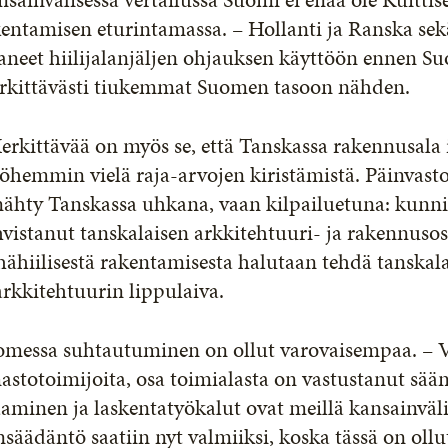
kentamisen eturintamassa. – Hollanti ja Ranska se
aneet hiilijalanjäljen ohjauksen käyttöön ennen S
rkittävästi tiukemmat Suomen tasoon nähden.
rkittävää on myös se, että Tanskassa rakennusala i
öhemmin vielä raja-arvojen kiristämistä. Päinvast
 nähty Tanskassa uhkana, vaan kilpailuetuna: kun
vistanut tanskalaisen arkkitehtuuri- ja rakennusos
ähiilisestä rakentamisesta halutaan tehdä tanska
arkkitehtuurin lippulaiva.
messa suhtautuminen on ollut varovaisempaa. – Va
astotoimijoita, osa toimialasta on vastustanut sää
aminen ja laskentatyökalut ovat meillä kansainväli
nsäädäntö saatiin nyt valmiiksi, koska tässä on oll