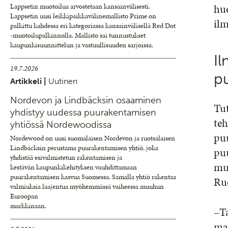
hu
Lappsetin muotoilua arvostetaan kansainvälisesti.
Lappsetin uusi leikkipaikkavälinemallisto Prime on
ilm
palkittu kahdessa eri kategoriassa kansainvälisellä Red Dot
-muotoilupalkinnolla. Mallisto sai tunnustukset
kaupunkisuunnittelun ja vastuullisuuden sarjoissa.
I
19.7.2026
p
Artikkeli |
Uutinen
Nordevon ja Lindbäcksin osaaminen
Tu
yhdistyy uudessa puurakentamisen
teh
yhtiössä Nordewoodissa
puu
Nordewood on uusi suomalaisen Nordevon ja ruotsalaisen
Lindbäcksin perustama puurakentamisen yhtiö, joka
pu
yhdistää esivalmistetun rakentamisen ja
mu
kestävän kaupunkikehityksen vauhdittamaan
puurakentamisen kasvua Suomessa. Samalla yhtiö rakentaa
Ruo
valmiuksia laajentua myöhemmässä vaiheessa muuhun
Euroopan
markkinaan.
–Ta
ma