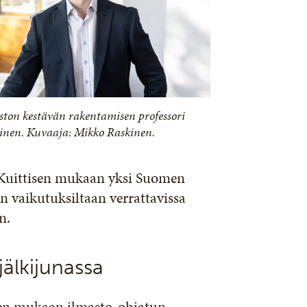
iston kestävän rakentamisen professori
inen. Kuvaaja: Mikko Raskinen.
Kuittisen mukaan yksi Suomen
n vaikutuksiltaan verrattavissa
n.
jälkijunassa
isen mukaan ilmasto-ohjatun