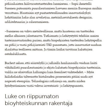
pitkäaikaisten hiilivarastotuotteiden luomisessa. – Sopii ihmetellä
Suomen putoamista puurakentamisen kasvussa moniin Euroopan maihin
verrattuna. Haastaisin nyt puutuoteteollisuuden innovaatiokykyä
kehittämään koko alan arvoketjua, metsänkasvatuksesta designiin,
arkkitehtuuriin ja rakentamiseen.
–Suomessa on vahva metsäteollisuus, mutta haasteena on tuotteiden
melko alhainen jalostusarvo. Tutkimusta ja kehitystyötä tehdään uusien
tuoteinnovaatioiden parissa, mutta biopohjaisten tuotteiden kehityspolku
on pitkä ja vaatii pitkäjänteistä TKI-panostusta, jotta innovaatiot saadaan
skaalattua teolliseen mittaan. Ja tämän lisäksi tarvitaan kuluttajien
ostohalukkuutta.
Buchert uskoo, että sääntelyllä ja julkisilla hankinnoilla voidaan lisätä
vähähiilistä puurakentamista ja ohjata kulutusta biopohjaisiin tuotteisiin,
vaikka ne olisivatkin kalliimpia kuin fossiiliset vaihtoehdot. – Myös
hiilidioksidin talteenotto biotalouden prosesseista pitäisi saada nyt
nopeasti eteenpäin. Teknologisia ratkaisuja on, mutta niiden
hyödyntäminen vaatii vahvaa investointi- ja kehityspanosta.
Luke on riippumaton
bioyhteiskunnan rakentaja