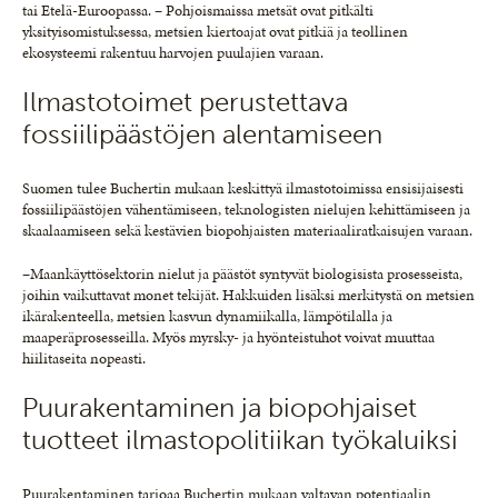
tai Etelä-Euroopassa. – Pohjoismaissa metsät ovat pitkälti
yksityisomistuksessa, metsien kiertoajat ovat pitkiä ja teollinen
ekosysteemi rakentuu harvojen puulajien varaan.
Ilmastotoimet perustettava
fossiilipäästöjen alentamiseen
Suomen tulee Buchertin mukaan keskittyä ilmastotoimissa ensisijaisesti
fossiilipäästöjen vähentämiseen, teknologisten nielujen kehittämiseen ja
skaalaamiseen sekä kestävien biopohjaisten materiaaliratkaisujen varaan.
–Maankäyttösektorin nielut ja päästöt syntyvät biologisista prosesseista,
joihin vaikuttavat monet tekijät. Hakkuiden lisäksi merkitystä on metsien
ikärakenteella, metsien kasvun dynamiikalla, lämpötilalla ja
maaperäprosesseilla. Myös myrsky- ja hyönteistuhot voivat muuttaa
hiilitaseita nopeasti.
Puurakentaminen ja biopohjaiset
tuotteet ilmastopolitiikan työkaluiksi
Puurakentaminen tarjoaa Buchertin mukaan valtavan potentiaalin