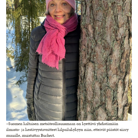
–Suomen kaltaisen metsäteollisuusmaan on kyettävä yhdistämään
ilmasto- ja kestävyystavoitteet kilpailukykyyn niin, etteivät päästöt siirry
muualle, muistuttaa Buchert.