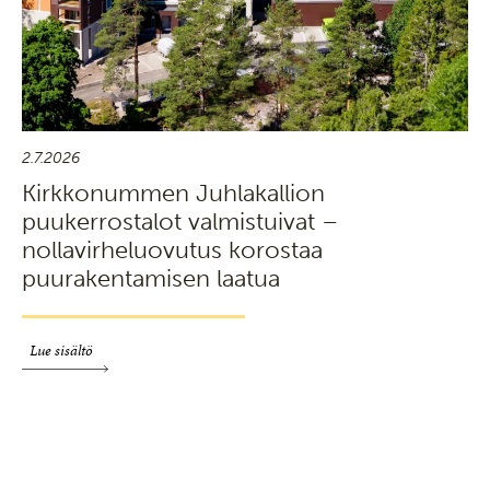
2.7.2026
Kirkkonummen Juhlakallion
puukerrostalot valmistuivat –
nollavirheluovutus korostaa
puurakentamisen laatua
Lue sisältö