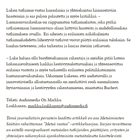
Luken tutkimus vastaa kansalaisia ja yhteiskuntaa kiinnostaviin
haasteisiin ja saa paljon palautetta ja myös kritiikkiä. –
Luonnonvarakeskus on riippumaton tutkimuslaitos, joka pyrkii
ratkaisemaan luonnonvara-alaan liittyviä haasteita ja mahdollisuuksia
tutkimuksen avuilla. Eri aiheista ja erilaisista näkökulmista
tutkimuskohdetta lähestyvät tutkivat voivat päätyä erilaisiin tuloksiin. Se
kuuluu tieteeseen, joka tarkentaa ja korjaa itseään jatkuvasti.
– Luke haluaa olla bioyhteiskunnan rakentaja ja meidän pitää katsoa
kokonaisvaltaisesti kaikkia kestävyysulottuvuuksia ja yhteensovittaa
erilaisia vaateita ja myös tarkastella erilaisten politiikkatoimien
kustannusvaikutuksia. Uskomme Lukessa, että uudistuvalla ja
innovatiivisella alkutuotannolla on merkittävä rooli suomalaisen
hyvinvoinnin ja kestävyyden rakentamisessa, muistuttaa Buchert.
Teksti: Audiomedia Oy, Markku
Laukkanen,
markku.laukkanen@audiomedia.fi
Tämä journalistisin perustein laadittu artikkeli on osa Metsämiesten
Säätiön rahoittamaa ”Metsä vastaa” –artikkelisarjaa. Sarjan tavoitteena
on esitellä monipuolisesti metsäalan tutkijoiden, päättäjien, yritysten ja
yhteisöjen näkemyksiä ajankohtaisista metsätaloutta käsittelevistä