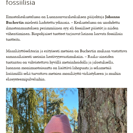
fossiilisia
Ilmastokeskustelussa on Luonnonvarakeskuksen pääjohtaja
Johanna
Buchertin
mielestä kadotettu ydinasia. – Keskustelussa on unohdettu
ilmastonmuutoksen perimmäinen syy, eli fossiiliset päästöt ja niiden
vähentäminen. Biopohjaiset tuotteet tarjoavat keinon korvata fossiilisia
tuotteita.
Maankäyttösektorin ja erityisesti metsien on Buchertin mukaan vastattava
samanaikaisesti useisiin kestävyysvaatimuksiin. – Raaka-aineiden
tuotantoa on vahvistettava hyvällä metsänhoidolla ja jalostuksella,
luonnon monimuotoisuutta on lisättävä lahopuuta ja sekametsiä
lisäämällä sekä turvattava metsien monikäyttö virkistykseen ja muihin
ekosysteemipalveluihin.