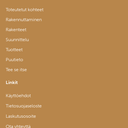
Toteutetut kohteet
Rakennuttaminen
Rakenteet
Suunnittelu
Tuotteet
Puutieto
Tee se itse
Linkit
Käyttöehdot
Tietosuojaseloste
Laskutusosoite
Ota yhteyttä