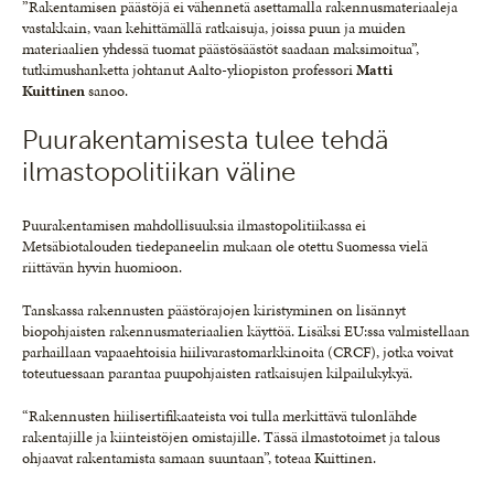
”Rakentamisen päästöjä ei vähennetä asettamalla rakennusmateriaaleja
vastakkain, vaan kehittämällä ratkaisuja, joissa puun ja muiden
materiaalien yhdessä tuomat päästösäästöt saadaan maksimoitua”,
tutkimushanketta johtanut Aalto-yliopiston professori
Matti
Kuittinen
sanoo.
Puurakentamisesta tulee tehdä
ilmastopolitiikan väline
Puurakentamisen mahdollisuuksia ilmastopolitiikassa ei
Metsäbiotalouden tiedepaneelin mukaan ole otettu Suomessa vielä
riittävän hyvin huomioon.
Tanskassa rakennusten päästörajojen kiristyminen on lisännyt
biopohjaisten rakennusmateriaalien käyttöä. Lisäksi EU:ssa valmistellaan
parhaillaan vapaaehtoisia hiilivarastomarkkinoita (CRCF), jotka voivat
toteutuessaan parantaa puupohjaisten ratkaisujen kilpailukykyä.
“Rakennusten hiilisertifikaateista voi tulla merkittävä tulonlähde
rakentajille ja kiinteistöjen omistajille. Tässä ilmastotoimet ja talous
ohjaavat rakentamista samaan suuntaan”, toteaa Kuittinen.