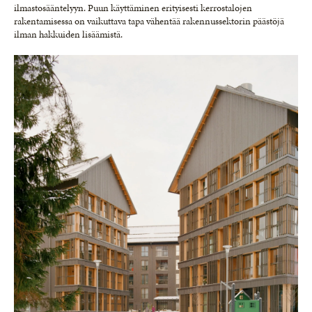
ilmastosääntelyyn. Puun käyttäminen erityisesti kerrostalojen
rakentamisessa on vaikuttava tapa vähentää rakennussektorin päästöjä
ilman hakkuiden lisäämistä.