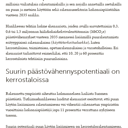
millaisia vaikutuksia rakentamislailla ja sen nojalla annetuilla asetuksilla
on puun ja metsien käyttöön sekä rakennussektorin kokonaispäästöihin
vuoteen 2035 saakka.
Hankkeessa tehtiin kolme skenaariota, joiden avulla saavutettaisiin 0,3,
0,6 tai 1,5 miljoonan hiilidioksidiekvivalenttitonnin (MtCO₂e)
päästövähennykset vuoteen 2035 mennessä lisäämällä puurakentamista
erityyppisissä rakennuksissa (
käyttötarkoitusluokka
), kuten
kerrostaloissa, toimistoissa, opetusrakennuksissa ja varastohalleissa. Eri
skenaariot tarkoittavat esimerkiksi, että 10, 20 ja 60 prosenttia
kerrostaloista tehtäisiin puurunkoisina.
Suurin päästövähennyspotentiaali on
kerrostaloissa
Rakennettu ympäristö aiheuttaa kolmanneksen kaikista Suomen
päästöistä. Tutkimushankkeessa laaditut skenaariot osoittavat, että puun
käytön lisääminen rakentamisessa voi vähentää rakennetun ympäristön
vuosittaisia kokonaispäästöjä jopa 11 prosenttia verrattuna nykyiseen
tasoon.
Suurin potentiaali puun käytön lisäämiseen on kerrostalorakentamisessa.