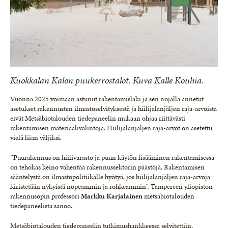
Kuokkalan Kalon puukerrostalot. Kuva Kalle Kouhia.
Vuonna 2025 voimaan astunut rakentamislaki ja sen nojalla annetut
asetukset rakennusten ilmastoselvityksestä ja hiilijalanjäljen raja-arvoista
eivät Metsäbiotalouden tiedepaneelin mukaan ohjaa riittävästi
rakentamisen materiaalivalintoja. Hiilijalanjäljen raja-arvot on asetettu
vielä liian väljiksi.
”Puurakennus on hiilivarasto ja puun käytön lisääminen rakentamisessa
on tehokas keino vähentää rakennussektorin päästöjä. Rakentamisen
sääntelystä on ilmastopolitiikalle hyötyä, jos hiilijalanjäljen raja-arvoja
kiristetään nykyistä nopeammin ja rohkeammin”, Tampereen yliopiston
rakennusopin professori
Markku Karjalainen
metsäbiotalouden
tiedepaneelista sanoo.
Metsäbiotalouden tiedepaneelin tutkimushankkeessa selvitettiin,