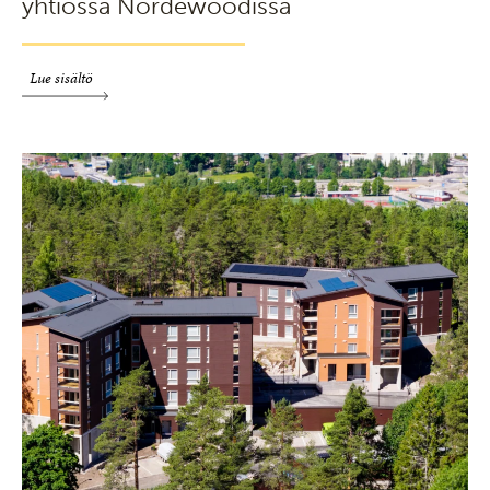
yhtiössä Nordewoodissa
Lue sisältö