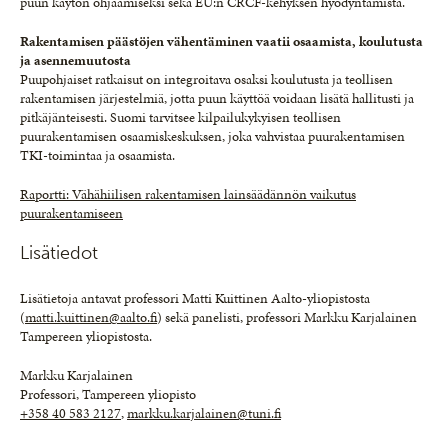
puun käytön ohjaamiseksi sekä EU:n CRCF-kehyksen hyödyntämistä.
Rakentamisen päästöjen vähentäminen vaatii osaamista, koulutusta
ja asennemuutosta
Puupohjaiset ratkaisut on integroitava osaksi koulutusta ja teollisen
rakentamisen järjestelmiä, jotta puun käyttöä voidaan lisätä hallitusti ja
pitkäjänteisesti. Suomi tarvitsee kilpailukykyisen teollisen
puurakentamisen osaamiskeskuksen, joka vahvistaa puurakentamisen
TKI-toimintaa ja osaamista.
Raportti: Vähähiilisen rakentamisen lainsäädännön vaikutus
puurakentamiseen
Lisätiedot
Lisätietoja antavat professori Matti Kuittinen Aalto-yliopistosta
(
matti.kuittinen@aalto.fi
) sekä panelisti, professori Markku Karjalainen
Tampereen yliopistosta.
Markku Karjalainen
Professori, Tampereen yliopisto
+358 40 583 2127
,
markku.karjalainen@tuni.fi