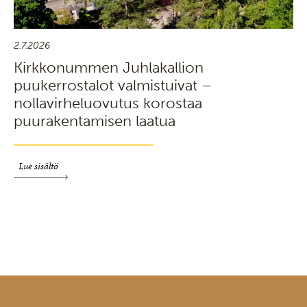
2.7.2026
Kirkkonummen Juhlakallion
puukerrostalot valmistuivat –
nollavirheluovutus korostaa
puurakentamisen laatua
Lue sisältö