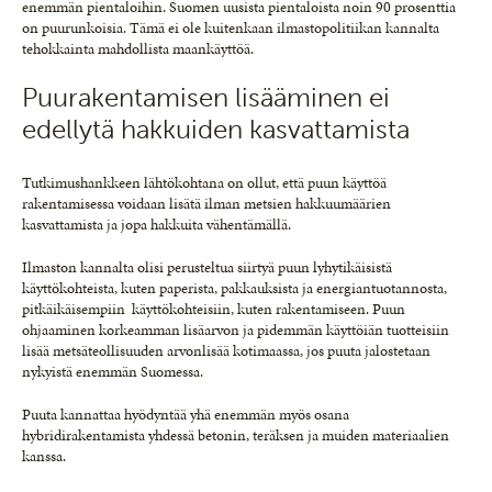
enemmän pientaloihin. Suomen uusista pientaloista noin 90 prosenttia
on puurunkoisia. Tämä ei ole kuitenkaan ilmastopolitiikan kannalta
tehokkainta mahdollista maankäyttöä.
Puurakentamisen lisääminen ei
edellytä hakkuiden kasvattamista
Tutkimushankkeen lähtökohtana on ollut, että puun käyttöä
rakentamisessa voidaan lisätä ilman metsien hakkuumäärien
kasvattamista ja jopa hakkuita vähentämällä.
Ilmaston kannalta olisi perusteltua siirtyä puun lyhytikäisistä
käyttökohteista, kuten paperista, pakkauksista ja energiantuotannosta,
pitkäikäisempiin käyttökohteisiin, kuten rakentamiseen. Puun
ohjaaminen korkeamman lisäarvon ja pidemmän käyttöiän tuotteisiin
lisää metsäteollisuuden arvonlisää kotimaassa, jos puuta jalostetaan
nykyistä enemmän Suomessa.
Puuta kannattaa hyödyntää yhä enemmän myös osana
hybridirakentamista yhdessä betonin, teräksen ja muiden materiaalien
kanssa.