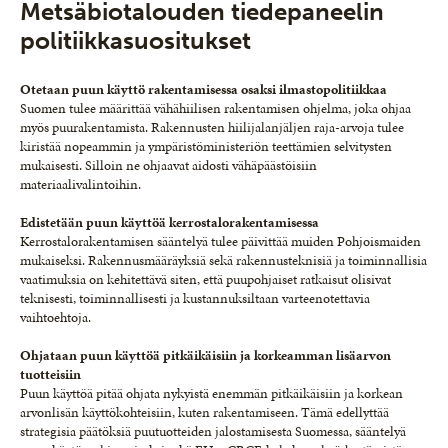
Metsäbiotalouden tiedepaneelin
politiikkasuositukset
Otetaan puun käyttö rakentamisessa osaksi ilmastopolitiikkaa
Suomen tulee määrittää vähähiilisen rakentamisen ohjelma, joka ohjaa
myös puurakentamista. Rakennusten hiilijalanjäljen raja-arvoja tulee
kiristää nopeammin ja ympäristöministeriön teettämien selvitysten
mukaisesti. Silloin ne ohjaavat aidosti vähäpäästöisiin
materiaalivalintoihin.
Edistetään puun käyttöä kerrostalorakentamisessa
Kerrostalorakentamisen sääntelyä tulee päivittää muiden Pohjoismaiden
mukaiseksi. Rakennusmääräyksiä sekä rakennusteknisiä ja toiminnallisia
vaatimuksia on kehitettävä siten, että puupohjaiset ratkaisut olisivat
teknisesti, toiminnallisesti ja kustannuksiltaan varteenotettavia
vaihtoehtoja.
Ohjataan puun käyttöä pitkäikäisiin ja korkeamman lisäarvon
tuotteisiin
Puun käyttöä pitää ohjata nykyistä enemmän pitkäikäisiin ja korkean
arvonlisän käyttökohteisiin, kuten rakentamiseen. Tämä edellyttää
strategisia päätöksiä puutuotteiden jalostamisesta Suomessa, sääntelyä