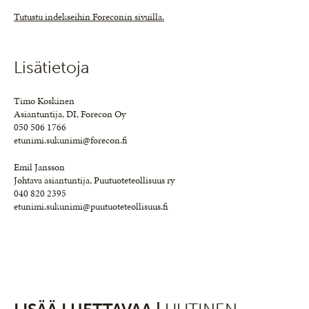
Tutustu indekseihin Foreconin sivuilla.
Lisätietoja
Timo Koskinen
Asiantuntija, DI, Forecon Oy
050 506 1766
etunimi.sukunimi@forecon.fi
Emil Jansson
Johtava asiantuntija, Puutuoteteollisuus ry
040 820 2395
etunimi.sukunimi@puutuoteteollisuus.fi