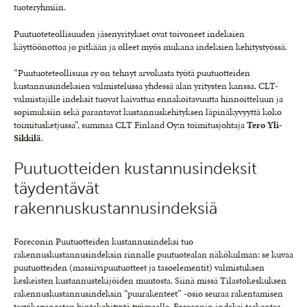
tuoteryhmiin.
Puutuoteteollisuuden jäsenyritykset ovat toivoneet indeksien
käyttöönottoa jo pitkään ja olleet myös mukana indeksien kehitystyössä.
“Puutuoteteollisuus ry on tehnyt arvokasta työtä puutuotteiden
kustannusindeksien valmistelussa yhdessä alan yritysten kanssa. CLT-
valmistajille indeksit tuovat kaivattua ennakoitavuutta hinnoitteluun ja
sopimuksiin sekä parantavat kustannuskehityksen läpinäkyvyyttä koko
toimitusketjussa”, summaa CLT Finland Oy:n toimitusjohtaja
Tero Yli-
Sikkilä
.
Puutuotteiden kustannusindeksit
täydentävät
rakennuskustannusindeksiä
Foreconin Puutuotteiden kustannusindeksi tuo
rakennuskustannusindeksin rinnalle puutuotealan näkökulman: se kuvaa
puutuotteiden (massiivipuutuotteet ja tasoelementit) valmistuksen
keskeisten kustannustekijöiden muutosta. Siinä missä Tilastokeskuksen
rakennuskustannusindeksin “puurakenteet” -osio seuraa rakentamisen
tarvikepanosten hintakehitystä työmaalla, Foreconin indeksi tarkentaa