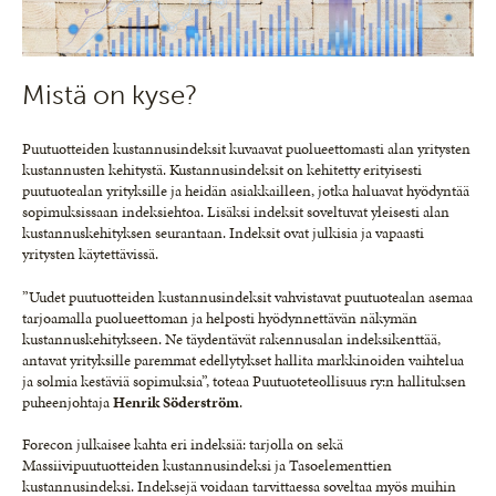
Mistä on kyse?
Puutuotteiden kustannusindeksit kuvaavat puolueettomasti alan yritysten
kustannusten kehitystä. Kustannusindeksit on kehitetty erityisesti
puutuotealan yrityksille ja heidän asiakkailleen, jotka haluavat hyödyntää
sopimuksissaan indeksiehtoa. Lisäksi indeksit soveltuvat yleisesti alan
kustannuskehityksen seurantaan. Indeksit ovat julkisia ja vapaasti
yritysten käytettävissä.
”Uudet puutuotteiden kustannusindeksit vahvistavat puutuotealan asemaa
tarjoamalla puolueettoman ja helposti hyödynnettävän näkymän
kustannuskehitykseen. Ne täydentävät rakennusalan indeksikenttää,
antavat yrityksille paremmat edellytykset hallita markkinoiden vaihtelua
ja solmia kestäviä sopimuksia”, toteaa Puutuoteteollisuus ry:n hallituksen
puheenjohtaja
Henrik Söderström
.
Forecon julkaisee kahta eri indeksiä: tarjolla on sekä
Massiivipuutuotteiden kustannusindeksi ja Tasoelementtien
kustannusindeksi. Indeksejä voidaan tarvittaessa soveltaa myös muihin