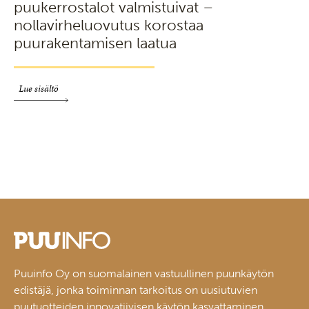
puukerrostalot valmistuivat –
nollavirheluovutus korostaa
puurakentamisen laatua
Lue sisältö
Puuinfo Oy on suomalainen vastuullinen puunkäytön
edistäjä, jonka toiminnan tarkoitus on uusiutuvien
puutuotteiden innovatiivisen käytön kasvattaminen.