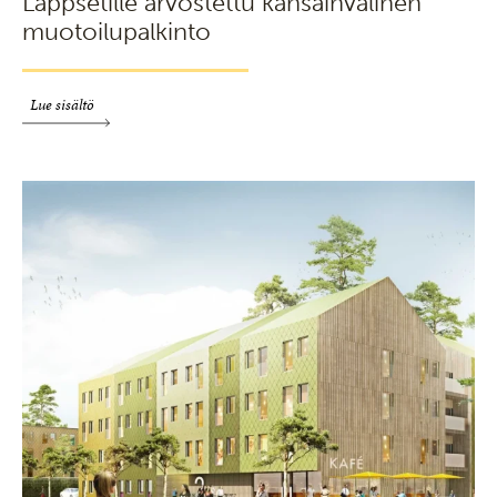
Lappsetille arvostettu kansainvälinen
muotoilupalkinto
Lue sisältö