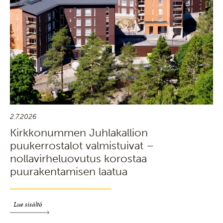
2.7.2026
Kirkkonummen Juhlakallion
puukerrostalot valmistuivat –
nollavirheluovutus korostaa
puurakentamisen laatua
Lue sisältö