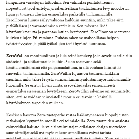
lämpimien varastojen lattioihin. Sen valmiiksi pontatut reunat
nopeuttavat työskentelyä, ja rakenteeltaan tasalaatuinen levy muodostaa
lujan ja tasaisen alustan esimerkiksi parketille tai laminaatille.
ZeroFloorin lujuus säilyy vakiona kaikkiin suuntiin, mikä tekee siitä
pitkäikäisen ja varmatoimisen ratkaisun. Sen rakenne lisää
käyttömukavuutta ja parantaa lattian kestävyyttä. ZeroFloor on saatavana
kuivien tilojen P6-versiona. Puhdas rakenne mahdollistaa helpon
työstettävyyden ja pitää työkalujen terät hyvässä kunnossa.
ZeroWall
on monipuolinen ja luja seinälastulevy, joka soveltuu erilaisiin
sisäseinä- ja sisäkattoratkaisuihin. Se on saatavana sekä
käsittelemättömänä että pohjamaalattuna, ja sitä voidaan kiinnittää
ruuveilla, tai liimaamalla. ZeroWallin lujuus on tasainen kaikkiin
suuntiin, mikä tekee levystä varman kiinnitysalustan myös raskaammille
kuormille. Se eristää hyvin ääntä, ja soveltuu siksi erinomaisesti
esimerkiksi sisäseinien levytykseen. ZeroWallin rakenne on suunniteltu
siten, että se voidaan viimeistellä monin eri tavoin ja käsitellä
käyttökohteen tarpeiden mukaan.
Koskisen kasvava Zero-tuoteperhe vastaa lisääntyneeseen biopohjaisten
ratkaisujen kysyntään monilla eri toimialoilla. Zero-tuotteiden ansiosta
esimerkiksi kaluste- ja valaisinvalmistajat, erilaisten design tuotteiden
suunnittelijat sekä nyt myös rakennusteollisuus voivat tarjota
asiakkailleen vähäpäästöisiä ja terveysturvallisia tuotteita. Zero-ratkaisut