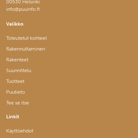
00530 Helsinki
info@puuinfo.fi
Valikko
Toteutetut kohteet
Rakennuttaminen
Rakenteet
Suunnittelu
Tuotteet
Puutieto
Tee se itse
Linkit
Käyttöehdot