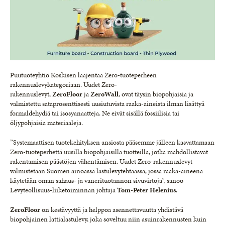
Puutuoteyhtiö Koskisen laajentaa Zero-tuoteperheen
rakennuslevykategoriaan. Uudet Zero-
rakennuslevyt,
ZeroFloor
ja
ZeroWall
, ovat täysin biopohjaisia ja
valmistettu sataprosenttisesti uusiutuvista raaka-aineista ilman lisättyä
formaldehydiä tai isosyanaatteja. Ne eivät sisällä fossiilisia tai
öljypohjaisia materiaaleja.
”Systemaattisen tuotekehityksen ansiosta pääsemme jälleen kasvattamaan
Zero-tuoteperhettä uusilla biopohjaisilla tuotteilla, jotka mahdollistavat
rakentamisen päästöjen vähentämisen. Uudet Zero-rakennuslevyt
valmistetaan Suomen ainoassa lastulevytehtaassa, jossa raaka-aineena
käytetään oman sahaus- ja vanerituotannon sivuvirtoja”, sanoo
Levyteollisuus-liiketoiminnan johtaja
Tom-Peter Helenius
.
ZeroFloor
on kestävyyttä ja helppoa asennettavuutta yhdistävä
biopohjainen lattialastulevy, joka soveltuu niin asuinrakennusten kuin