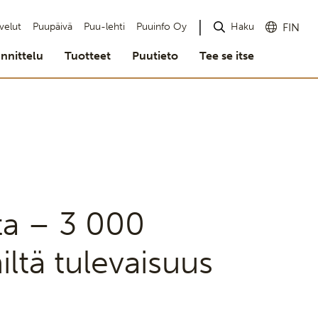
Haku
velut
Puupäivä
Puu-lehti
Puuinfo Oy
FIN
nnittelu
Tuotteet
Puutieto
Tee se itse
lta – 3 000
iltä tulevaisuus