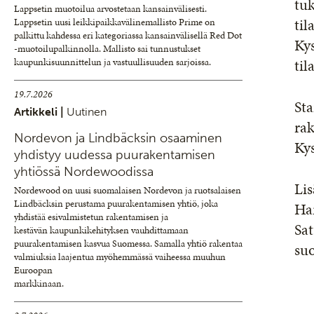
tuk
Lappsetin muotoilua arvostetaan kansainvälisesti.
til
Lappsetin uusi leikkipaikkavälinemallisto Prime on
palkittu kahdessa eri kategoriassa kansainvälisellä Red Dot
Ky
-muotoilupalkinnolla. Mallisto sai tunnustukset
til
kaupunkisuunnittelun ja vastuullisuuden sarjoissa.
19.7.2026
Sta
Artikkeli |
Uutinen
rak
Nordevon ja Lindbäcksin osaaminen
Kys
yhdistyy uudessa puurakentamisen
yhtiössä Nordewoodissa
Lis
Nordewood on uusi suomalaisen Nordevon ja ruotsalaisen
Lindbäcksin perustama puurakentamisen yhtiö, joka
Har
yhdistää esivalmistetun rakentamisen ja
Sat
kestävän kaupunkikehityksen vauhdittamaan
puurakentamisen kasvua Suomessa. Samalla yhtiö rakentaa
suo
valmiuksia laajentua myöhemmässä vaiheessa muuhun
Euroopan
markkinaan.