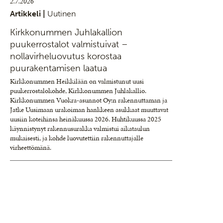
2.7.2026
Artikkeli |
Uutinen
Kirkkonummen Juhlakallion
puukerrostalot valmistuivat –
nollavirheluovutus korostaa
puurakentamisen laatua
Kirkkonummen Heikkilään on valmistunut uusi
puukerrostalokohde, Kirkkonummen Juhlakallio.
Kirkkonummen Vuokra-asunnot Oy:n rakennuttaman ja
Jatke Uusimaan urakoiman hankkeen asukkaat muuttavat
uusiin koteihinsa heinäkuussa 2026. Huhtikuussa 2025
käynnistynyt rakennusurakka valmistui aikataulun
mukaisesti, ja kohde luovutettiin rakennuttajalle
virheettömänä.