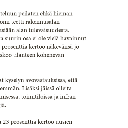
steluun peilaten ehkä hieman
uomi teetti rakennusalan
ksiään alan tulevaisuudesta.
a suurin osa ei ole vielä havainnut
 prosenttia kertoo näkevänsä jo
skoo tilanteen kohenevan
t kyselyn avovastauksissa, että
nemmän. Lisäksi jäissä olleita
isessa, toimitiloissa ja infran
jä.
ä 23 prosenttia kertoo uusien