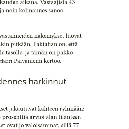
auden aikana. Vastaajista 43
, ja noin kolmannes sanoo
n vastanneiden näkemykset luovat
nkin pitkään. Faktahan on, että
e tasolle, ja tämän on pakko
 Harri Päiväniemi kertoo.
dennes harkinnut
set jakautuvat kahteen ryhmään:
 prosenttia arvioi alan tilanteen
 ovat jo valoisammat, sillä 77