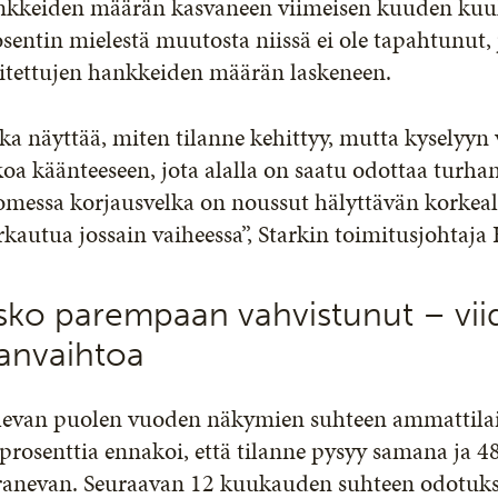
nkkeiden määrän kasvaneen viimeisen kuuden kuuk
sentin mielestä muutosta niissä ei ole tapahtunut
oitettujen hankkeiden määrän laskeneen.
ka näyttää, miten tilanne kehittyy, mutta kyselyy
oa käänteeseen, jota alalla on saatu odottaa turha
messa korjausvelka on noussut hälyttävän korkeall
kautua jossain vaiheessa”, Starkin toimitusjohtaja
sko parempaan vahvistunut – vii
lanvaihtoa
levan puolen vuoden näkymien suhteen ammattilai
prosenttia ennakoi, että tilanne pysyy samana ja 48
ranevan. Seuraavan 12 kuukauden suhteen odotukset