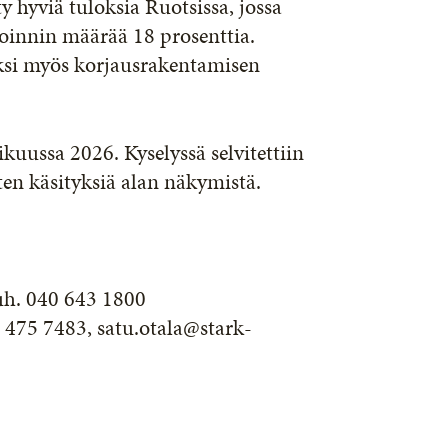
 hyviä tuloksia Ruotsissa, jossa
oinnin määrää 18 prosenttia.
ksi myös korjausrakentamisen
kuussa 2026. Kyselyssä selvitettiin
ten käsityksiä alan näkymistä.
uh. 040 643 1800
4 475 7483, satu.otala@stark-