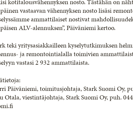
isi kotitalousvähennyksen nosto. Tästähän on nähty
apäinen vastaavan vähennyksen nosto lisäsi remont
selyssämme ammattilaiset nostivat mahdollisuude
apäisen ALV-alennuksen”, Päiväniemi kertoo.
rk teki yritysasiakkailleen kyselytutkimuksen helmi
ennus- ja remontointialalla toimivien ammattilais
elyyn vastasi 2 932 ammattilaista.
ätietoja:
ri Päiväniemi, toimitusjohtaja, Stark Suomi Oy, p
u Otala, viestintäjohtaja, Stark Suomi Oy, puh. 04
mi.fi