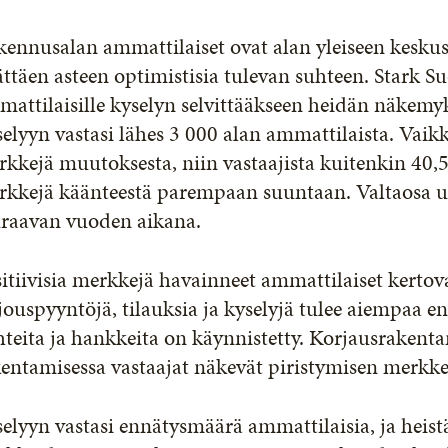
kennusalan ammattilaiset ovat alan yleiseen kesku
ättäen asteen optimistisia tulevan suhteen. Stark S
attilaisille kyselyn selvittääkseen heidän näkemy
elyyn vastasi lähes 3 000 alan ammattilaista. Vaikk
kkejä muutoksesta, niin vastaajista kuitenkin 40,5
rkkejä käänteestä parempaan suuntaan. Valtaosa u
uraavan vuoden aikana.
itiivisia merkkejä havainneet ammattilaiset kertova
jouspyyntöjä, tilauksia ja kyselyjä tulee aiempaa e
teita ja hankkeita on käynnistetty. Korjausrakentam
entamisessa vastaajat näkevät piristymisen merkke
elyyn vastasi ennätysmäärä ammattilaisia, ja heist