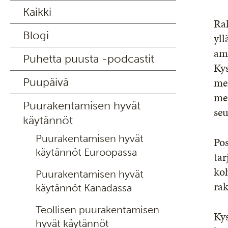
Kaikki
Ra
Blogi
yll
amm
Puhetta puusta -podcastit
Kys
mer
Puupäivä
me
Puurakentamisen hyvät
se
käytännöt
Puurakentamisen hyvät
Pos
käytännöt Euroopassa
tar
koh
Puurakentamisen hyvät
rak
käytännöt Kanadassa
Teollisen puurakentamisen
Kys
hyvät käytännöt