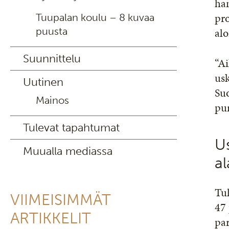
ha
pro
Tuupalan koulu – 8 kuvaa
puusta
al
Suunnittelu
“Ai
usk
Uutinen
Suo
Mainos
pur
Tulevat tapahtumat
U
Muualla mediassa
a
Tu
VIIMEISIMMÄT
47 
ARTIKKELIT
pa