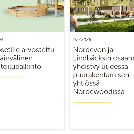
26
19.7.2026
setille arvostettu
Nordevon ja
ainvälinen
Lindbäcksin osaa
oilupalkinto
yhdistyy uudessa
puurakentamisen
yhtiössä
Nordewoodissa