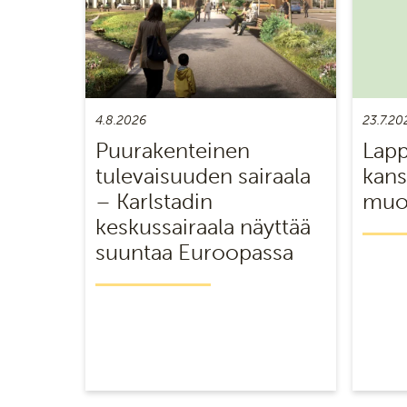
4.8.2026
23.7.20
Puurakenteinen
Lapp
tulevaisuuden sairaala
kans
– Karlstadin
muot
keskussairaala näyttää
suuntaa Euroopassa