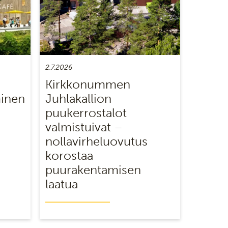
2.7.2026
Kirkkonummen
minen
Juhlakallion
puukerrostalot
valmistuivat –
nollavirheluovutus
korostaa
puurakentamisen
laatua