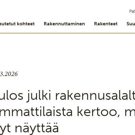
Pal
eutetut kohteet
Rakennuttaminen
Rakenteet
Suu
.3.2026
ulos julki rakennusala
mmattilaista kertoo, m
yt näyttää