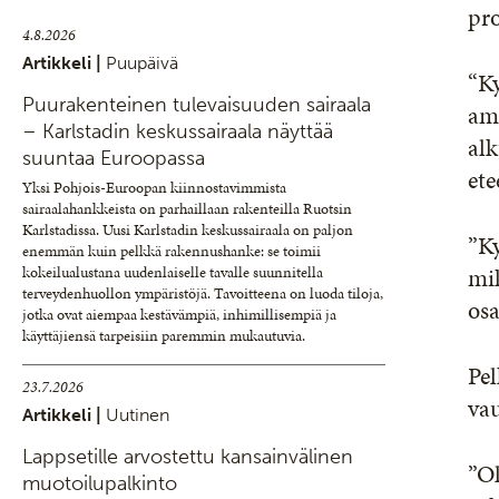
pr
4.8.2026
Artikkeli |
Puupäivä
“Ky
Puurakenteinen tulevaisuuden sairaala
amm
– Karlstadin keskussairaala näyttää
alk
suuntaa Euroopassa
ete
Yksi Pohjois-Euroopan kiinnostavimmista
sairaalahankkeista on parhaillaan rakenteilla Ruotsin
Karlstadissa. Uusi Karlstadin keskussairaala on paljon
”Ky
enemmän kuin pelkkä rakennushanke: se toimii
mik
kokeilualustana uudenlaiselle tavalle suunnitella
terveydenhuollon ympäristöjä. Tavoitteena on luoda tiloja,
osa
jotka ovat aiempaa kestävämpiä, inhimillisempiä ja
käyttäjiensä tarpeisiin paremmin mukautuvia.
Pel
23.7.2026
vau
Artikkeli |
Uutinen
Lappsetille arvostettu kansainvälinen
”Ol
muotoilupalkinto