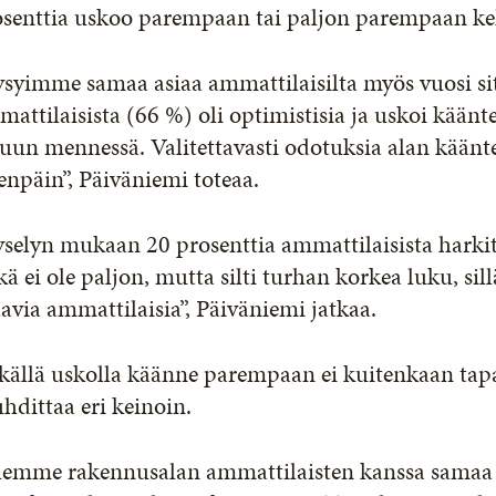
osenttia uskoo parempaan tai paljon parempaan ke
syimme samaa asiaa ammattilaisilta myös vuosi sit
attilaisista (66 %) oli optimistisia ja uskoi kää
uun mennessä. Valitettavasti odotuksia alan käänt
enpäin”, Päiväniemi toteaa.
selyn mukaan 20 prosenttia ammattilaisista harkits
ä ei ole paljon, mutta silti turhan korkea luku, si
avia ammattilaisia”, Päiväniemi jatkaa.
källä uskolla käänne parempaan ei kuitenkaan tapa
hdittaa eri keinoin.
emme rakennusalan ammattilaisten kanssa samaa mi