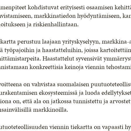
menpiteet kohdistuvat erityisesti osaamisen kehitt
hvistamiseen, markkinatiedon hyödyntämiseen, kan
oitukseen ja riskienhallintaan.
kartta perustuu laajaan yrityskyselyyn, markkina-a
ä työpajoihin ja haastatteluihin, joissa kartoitettii
ittämistarpeita. Haastattelut syvensivät ymmärrys
nnistamaan konkreettisia keinoja viennin tehostam
oitteena on vahvistaa suomalaisen puutuoteteolli
rakentamisen ekosysteemissä ja luoda edellytykset 
iona on, että ala on jatkossa tunnistettu ja arvostet
sainvälisillä markkinoilla.
tuoteteollisuuden viennin tiekartta on vapaasti 