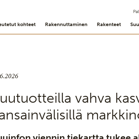
Pal
eutetut kohteet
Rakennuttaminen
Rakenteet
Suu
.6.2026
uutuotteilla vahva kas
ansainvälisillä markkin
uuinfon viennin tiekartta tukee a