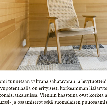
omi tunnetaan vahvana sahatavaran ja levytuotteid
vupotentiaalia on erityisesti korkeamman lisäarvon 
onaisratkaisuissa. Viennin haasteina ovat korkea al
urssi- ja osaamiserot sekä suomalaisen puuosaami