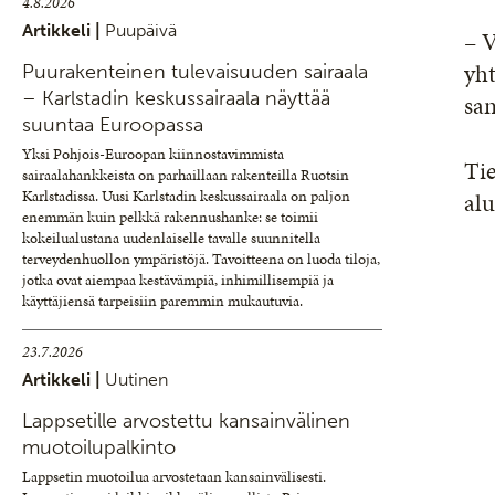
4.8.2026
Artikkeli |
Puupäivä
– V
yht
Puurakenteinen tulevaisuuden sairaala
– Karlstadin keskussairaala näyttää
san
suuntaa Euroopassa
Yksi Pohjois-Euroopan kiinnostavimmista
Tie
sairaalahankkeista on parhaillaan rakenteilla Ruotsin
alu
Karlstadissa. Uusi Karlstadin keskussairaala on paljon
enemmän kuin pelkkä rakennushanke: se toimii
kokeilualustana uudenlaiselle tavalle suunnitella
terveydenhuollon ympäristöjä. Tavoitteena on luoda tiloja,
jotka ovat aiempaa kestävämpiä, inhimillisempiä ja
käyttäjiensä tarpeisiin paremmin mukautuvia.
23.7.2026
Artikkeli |
Uutinen
Lappsetille arvostettu kansainvälinen
muotoilupalkinto
Lappsetin muotoilua arvostetaan kansainvälisesti.