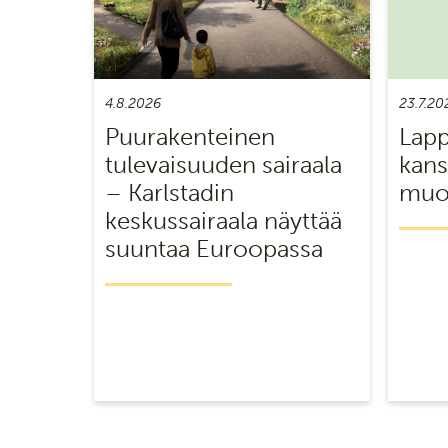
4.8.2026
23.7.20
Puurakenteinen
Lapp
tulevaisuuden sairaala
kans
– Karlstadin
muot
keskussairaala näyttää
suuntaa Euroopassa