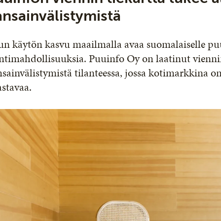
ansainvälistymistä
un käytön kasvu maailmalla avaa suomalaiselle puu
ntimahdollisuuksia. Puuinfo Oy on laatinut vienn
sainvälistymistä tilanteessa, jossa kotimarkkina on 
stavaa.