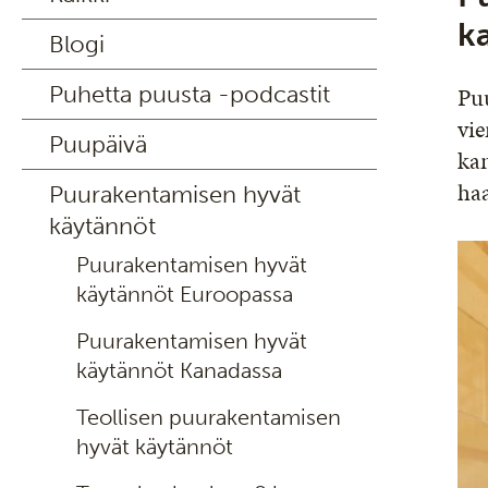
k
Blogi
Puhetta puusta -podcastit
Pu
vie
Puupäivä
kan
haa
Puurakentamisen hyvät
käytännöt
Puurakentamisen hyvät
käytännöt Euroopassa
Puurakentamisen hyvät
käytännöt Kanadassa
Teollisen puurakentamisen
hyvät käytännöt