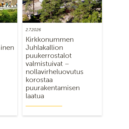
2.7.2026
Kirkkonummen
minen
Juhlakallion
puukerrostalot
valmistuivat –
nollavirheluovutus
korostaa
puurakentamisen
laatua