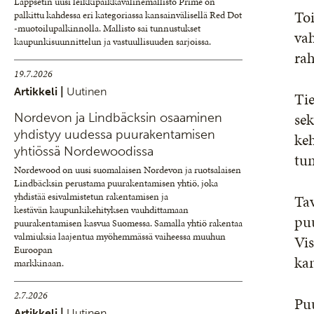
Lappsetin uusi leikkipaikkavälinemallisto Prime on
Toi
palkittu kahdessa eri kategoriassa kansainvälisellä Red Dot
-muotoilupalkinnolla. Mallisto sai tunnustukset
va
kaupunkisuunnittelun ja vastuullisuuden sarjoissa.
rah
19.7.2026
Artikkeli |
Uutinen
Tie
sek
Nordevon ja Lindbäcksin osaaminen
yhdistyy uudessa puurakentamisen
keh
yhtiössä Nordewoodissa
tu
Nordewood on uusi suomalaisen Nordevon ja ruotsalaisen
Lindbäcksin perustama puurakentamisen yhtiö, joka
yhdistää esivalmistetun rakentamisen ja
Tav
kestävän kaupunkikehityksen vauhdittamaan
puu
puurakentamisen kasvua Suomessa. Samalla yhtiö rakentaa
valmiuksia laajentua myöhemmässä vaiheessa muuhun
Vis
Euroopan
kan
markkinaan.
2.7.2026
Puu
Artikkeli |
Uutinen