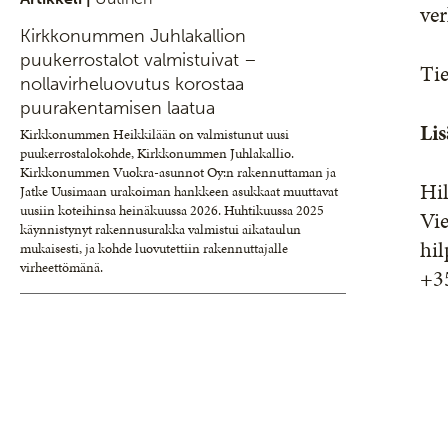
ver
Kirkkonummen Juhlakallion
puukerrostalot valmistuivat –
Tie
nollavirheluovutus korostaa
puurakentamisen laatua
Lis
Kirkkonummen Heikkilään on valmistunut uusi
puukerrostalokohde, Kirkkonummen Juhlakallio.
Kirkkonummen Vuokra-asunnot Oy:n rakennuttaman ja
Hil
Jatke Uusimaan urakoiman hankkeen asukkaat muuttavat
uusiin koteihinsa heinäkuussa 2026. Huhtikuussa 2025
Vie
käynnistynyt rakennusurakka valmistui aikataulun
hil
mukaisesti, ja kohde luovutettiin rakennuttajalle
virheettömänä.
+3