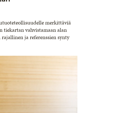
tuoteteollisuudelle merkittäviä
in tiekartan vahvistamaan alan
rajallinen ja referenssien synty