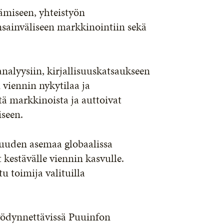
ämiseen, yhteistyön
sainväliseen markkinointiin sekä
nalyysiin, kirjallisuuskatsaukseen
n viennin nykytilaa ja
tä markkinoista ja auttoivat
iseen.
suuden asemaa globaalissa
kestävälle viennin kasvulle.
tu toimija valituilla
hyödynnettävissä Puuinfon