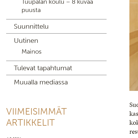
Tuupalan koulu – 8 kuvaa
puusta
Suunnittelu
Uutinen
Mainos
Tulevat tapahtumat
Muualla mediassa
Su
VIIMEISIMMÄT
kas
ARTIKKELIT
kok
res