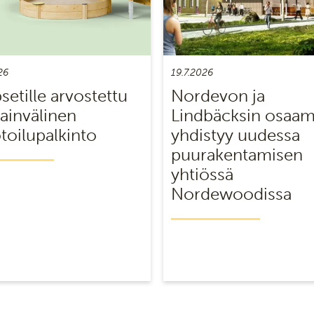
26
19.7.2026
setille arvostettu
Nordevon ja
ainvälinen
Lindbäcksin osaa
oilupalkinto
yhdistyy uudessa
puurakentamisen
yhtiössä
Nordewoodissa