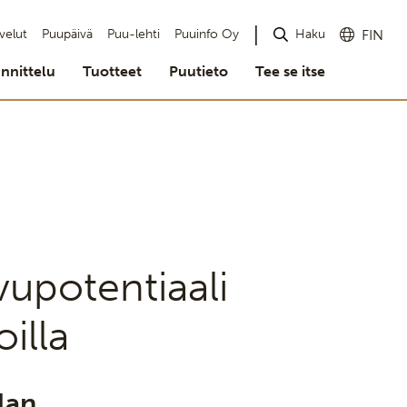
Haku
velut
Puupäivä
Puu-lehti
Puuinfo Oy
FIN
nnittelu
Tuotteet
Puutieto
Tee se itse
vupotentiaali
oilla
lan