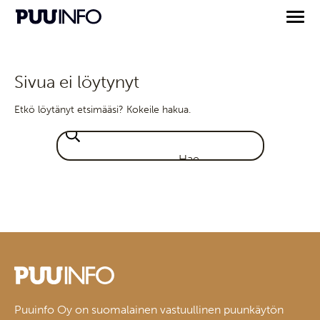
Sivua ei löytynyt
Etkö löytänyt etsimääsi? Kokeile hakua.
Puuinfo Oy on suomalainen vastuullinen puunkäytön