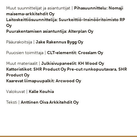
Muut suunnittelijat ja asiantuntijat |
Pihasuunnittelu: Nomaji
maisema-arkkitehdit Oy
Laitoskeittiösuunnittelija: Suurkeittiö-Insinööritoimisto RP
Oy
Puurakentamisen asiantuntija: Alterplan Oy
Pääurakoitsija |
Jake Rakennus Bygg Oy
Puuosien toimittaja |
CLT-elementit: Crosslam Oy
Muut materiaalit |
Julkisivupaneelit: KH Wood Oy
Kattoristikot: SHR Product Oy Pre-cut runkopuutavara, SHR
Product Oy
Kaarevat liimapuupalkit: Arcwood Oy
Valokuvat |
Kalle Kouhia
Teksti |
Anttinen Oiva Arkkitehdit Oy