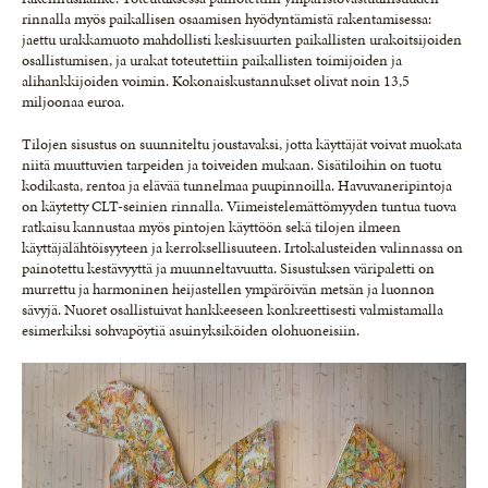
rinnalla myös paikallisen osaamisen hyödyntämistä rakentamisessa:
jaettu urakkamuoto mahdollisti keskisuurten paikallisten urakoitsijoiden
osallistumisen, ja urakat toteutettiin paikallisten toimijoiden ja
alihankkijoiden voimin. Kokonaiskustannukset olivat noin 13,5
miljoonaa euroa.
Tilojen sisustus on suunniteltu joustavaksi, jotta käyttäjät voivat muokata
niitä muuttuvien tarpeiden ja toiveiden mukaan. Sisätiloihin on tuotu
kodikasta, rentoa ja elävää tunnelmaa puupinnoilla. Havuvaneripintoja
on käytetty CLT-seinien rinnalla. Viimeistelemättömyyden tuntua tuova
ratkaisu kannustaa myös pintojen käyttöön sekä tilojen ilmeen
käyttäjälähtöisyyteen ja kerroksellisuuteen. Irtokalusteiden valinnassa on
painotettu kestävyyttä ja muunneltavuutta. Sisustuksen väripaletti on
murrettu ja harmoninen heijastellen ympäröivän metsän ja luonnon
sävyjä. Nuoret osallistuivat hankkeeseen konkreettisesti valmistamalla
esimerkiksi sohvapöytiä asuinyksiköiden olohuoneisiin.