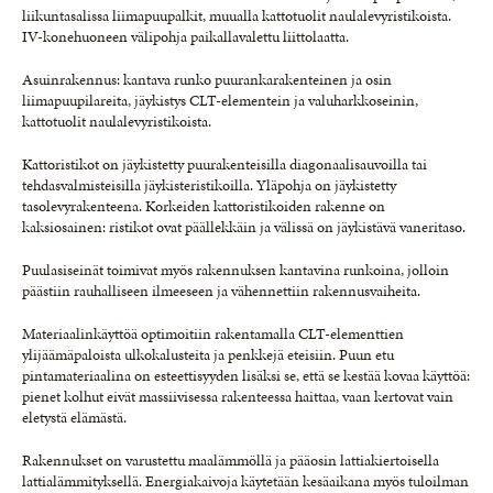
liikuntasalissa liimapuupalkit, muualla kattotuolit naulalevyristikoista.
IV-konehuoneen välipohja paikallavalettu liittolaatta.
Asuinrakennus: kantava runko puurankarakenteinen ja osin
liimapuupilareita, jäykistys CLT-elementein ja valuharkkoseinin,
kattotuolit naulalevyristikoista.
Kattoristikot on jäykistetty puurakenteisilla diagonaalisauvoilla tai
tehdasvalmisteisilla jäykisteristikoilla. Yläpohja on jäykistetty
tasolevyrakenteena. Korkeiden kattoristikoiden rakenne on
kaksiosainen: ristikot ovat päällekkäin ja välissä on jäykistävä vaneritaso.
Puulasiseinät toimivat myös rakennuksen kantavina runkoina, jolloin
päästiin rauhalliseen ilmeeseen ja vähennettiin rakennusvaiheita.
Materiaalinkäyttöä optimoitiin rakentamalla CLT-elementtien
ylijäämäpaloista ulkokalusteita ja penkkejä eteisiin. Puun etu
pintamateriaalina on esteettisyyden lisäksi se, että se kestää kovaa käyttöä:
pienet kolhut eivät massiivisessa rakenteessa haittaa, vaan kertovat vain
eletystä elämästä.
Rakennukset on varustettu maalämmöllä ja pääosin lattiakiertoisella
lattialämmityksellä. Energiakaivoja käytetään kesäaikana myös tuloilman