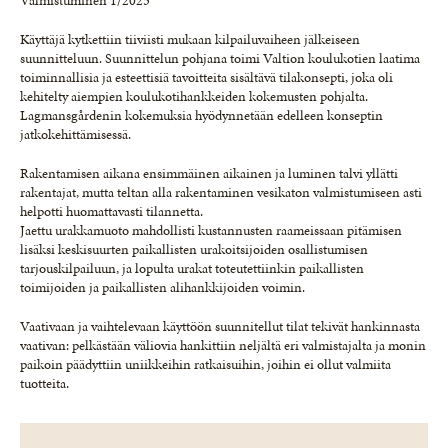
Valmistuminen 1/2025
Käyttäjä kytkettiin tiiviisti mukaan kilpailuvaiheen jälkeiseen
suunnitteluun. Suunnittelun pohjana toimi Valtion koulukotien laatima
toiminnallisia ja esteettisiä tavoitteita sisältävä tilakonsepti, joka oli
kehitelty aiempien koulukotihankkeiden kokemusten pohjalta.
Lagmansgårdenin kokemuksia hyödynnetään edelleen konseptin
jatkokehittämisessä.
Rakentamisen aikana ensimmäinen aikainen ja luminen talvi yllätti
rakentajat, mutta teltan alla rakentaminen vesikaton valmistumiseen asti
helpotti huomattavasti tilannetta.
Jaettu urakkamuoto mahdollisti kustannusten raameissaan pitämisen
lisäksi keskisuurten paikallisten urakoitsijoiden osallistumisen
tarjouskilpailuun, ja lopulta urakat toteutettiinkin paikallisten
toimijoiden ja paikallisten alihankkijoiden voimin.
Vaativaan ja vaihtelevaan käyttöön suunnitellut tilat tekivät hankinnasta
vaativan: pelkästään väliovia hankittiin neljältä eri valmistajalta ja monin
paikoin päädyttiin uniikkeihin ratkaisuihin, joihin ei ollut valmiita
tuotteita.