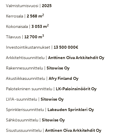
Valmistumisvuosi |
2025
2
Kerrosala |
2 568 m
2
Kokonaisala |
3 053 m
3
Tilavuus |
12 700 m
Investointikustannukset |
13 500 000€
Arkkitehtisuunnittelu |
Anttinen Oiva Arkkitehdit Oy
Rakennesuunnittelu |
Sitowise Oy
Akustiikkasuunnittelu |
Afry Finland Oy
Palotekninen suunnittelu |
LK-Paloinsinöörit Oy
LVIA-suunnittelu |
Sitowise Oy
Sprinklerisuunnittelu |
Lakeuden Sprinkleri Oy
Sähkösuunnittelu |
Sitowise Oy
Sisustussuunnittelu |
Anttinen Oiva Arkkitehdit Oy