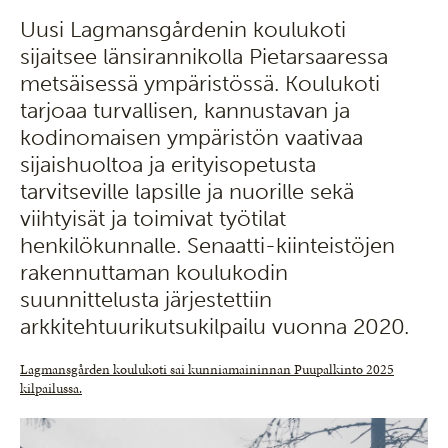
Uusi Lagmansgårdenin koulukoti
sijaitsee länsirannikolla Pietarsaaressa
metsäisessä ympäristössä. Koulukoti
tarjoaa turvallisen, kannustavan ja
kodinomaisen ympäristön vaativaa
sijaishuoltoa ja erityisopetusta
tarvitseville lapsille ja nuorille sekä
viihtyisät ja toimivat työtilat
henkilökunnalle. Senaatti-kiinteistöjen
rakennuttaman koulukodin
suunnittelusta järjestettiin
arkkitehtuurikutsukilpailu vuonna 2020.
Lagmansgården koulukoti sai kunniamaininnan Puupalkinto 2025
kilpailussa.