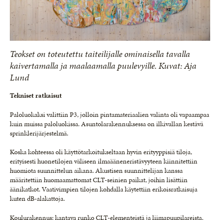
Teokset on toteutettu taiteilijalle ominaisella tavalla
kaivertamalla ja maalaamalla puulevyille. Kuvat: Aja
Lund
Tekniset ratkaisut
Paloluokaksi valittiin P3, jolloin pintamateriaalien valinta oli vapaampaa
kuin muissa paloluokissa. Asuntolarakennuksessa on ilkivallan kestävä
sprinklerijärjestelmä.
Koska kohteessa oli käyttötarkoitukseltaan hyvin erityyppisiä tiloja,
erityisesti huonetilojen väliseen ilmaääneneristävyyteen kiinnitettiin
huomiota suunnittelun aikana. Akustisen suunnittelijan kanssa
määritettiin huomaamattomat CLT-seinien paikat, joihin lisättiin
äänikatkot. Vaativimpien tilojen kohdalla käytettiin erikoisratkaisuja
kuten dB-alakattoja.
Koulurakennus: kantava runko CLT-elementeistä ja liimapuupilareista,