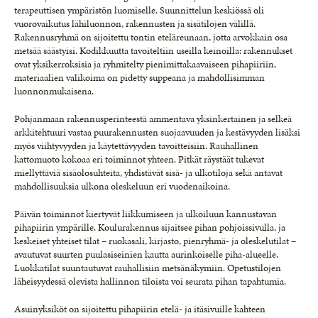
terapeuttisen ympäristön luomiselle. Suunnittelun keskiössä oli
vuorovaikutus lähiluonnon, rakennusten ja sisätilojen välillä.
Rakennusryhmä on sijoitettu tontin eteläreunaan, jotta arvokkain osa
metsää säästyisi. Kodikkuutta tavoiteltiin useilla keinoilla: rakennukset
ovat yksikerroksisia ja ryhmitelty pienimittakaavaiseen pihapiiriin,
materiaalien valikoima on pidetty suppeana ja mahdollisimman
luonnonmukaisena.
Pohjanmaan rakennusperinteestä ammentava yksinkertainen ja selkeä
arkkitehtuuri vastaa puurakennusten suojaavuuden ja kestävyyden lisäksi
myös viihtyvyyden ja käytettävyyden tavoitteisiin. Rauhallinen
kattomuoto kokoaa eri toiminnot yhteen. Pitkät räystäät tukevat
miellyttäviä sisäolosuhteita, yhdistävät sisä- ja ulkotiloja sekä antavat
mahdollisuuksia ulkona oleskeluun eri vuodenaikoina.
Päivän toiminnot kiertyvät liikkumiseen ja ulkoiluun kannustavan
pihapiirin ympärille. Koulurakennus sijaitsee pihan pohjoissivulla, ja
keskeiset yhteiset tilat – ruokasali, kirjasto, pienryhmä- ja oleskelutilat –
avautuvat suurten puulasiseinien kautta aurinkoiselle piha-alueelle.
Luokkatilat suuntautuvat rauhallisiin metsänäkymiin. Opetustilojen
läheisyydessä olevista hallinnon tiloista voi seurata pihan tapahtumia.
Asuinyksiköt on sijoitettu pihapiirin etelä- ja itäsivuille kahteen