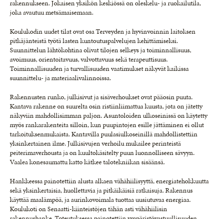
rakennukseen. Jokaisen yksikön keskiössä on oleskelu- ja ruokailutila,
joka avautuu metsämaisemaan.
Koulukodin uudet tilat ovat osa Terveyden ja hyvinvoinnin laitoksen
pitkäjänteistä työtä lasten kuntoutuspalvelujen kehittämiseksi.
Suunnittelun lähtökohtina olivat tilojen selkeys ja toiminnallisuus,
avoimuus, orientoitavuus, valvottavuus sekä terapeuttisuus.
Toiminnallisuuden ja turvallisuuden vaatimukset näkyvät kaikissa
suunnittelu- ja materiaalivalinnoissa.
Rakennusten runko, julkisivut ja sisäverhoukset ovat pääosin puuta.
Kantava rakenne on suurelta osin ristiinliimattua kuusta, jota on jätetty
näkyviin mahdollisimman paljon. Asuntoloiden ulkoseinissä on käytetty
myös rankarakenteita silloin, kun puupintojen esille jättäminen ei ollut
tarkoituksenmukaista. Kantavilla puulasiulkoseinillä mahdollistettiin
yksinkertainen ilme. Julkisivujen verhoilu mukailee perinteistä
peiterimaverhousta ja on kuultokäsitelty puun luonnolliseen sävyyn.
Vaalea konesaumattu katto kätkee talotekniikan sisäänsä.
Hankkeessa painotettiin alusta alkaen vähähiilisyyttä, energiatehokkuutta
sekä yksinkertaisia, huollettavia ja pitkäikäisiä ratkaisuja. Rakennus
käyttää maalämpöä, ja aurinkovoimala tuottaa uusiutuvaa energiaa.
Koulukoti on Senaatti-kiinteistöjen tähän asti vähähiilisin
rakennushanke. Toteutuksessa painotettiin ympäristövastuullisuuden