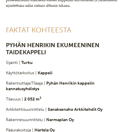
sijoitettuna salin ristinä alttarin takana.
FAKTAT KOHTEESTA
PYHÄN HENRIKIN EKUMEENINEN
TAIDEKAPPELI
Sijainti |
Turku
Käyttötarkoitus |
Kappeli
Rakennuttaja/Tilaaja |
Pyhän Henrikin kappelin
kannatusyhdistys
3
Tilavuus |
2 052 m
Arkkitehtisuunnittelu |
Sanaksenaho Arkkitehdit Oy
Rakennesuunnittelu |
Narmaplan Oy
Pääurakoitsija |
Hartela Oy