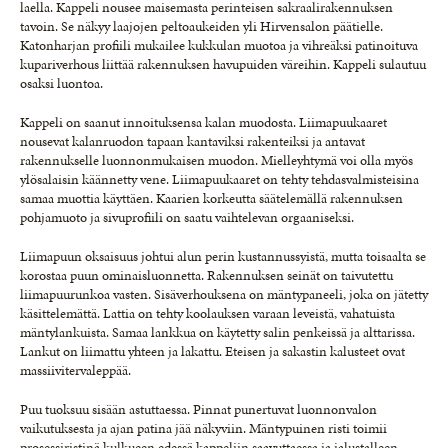
laella. Kappeli nousee maisemasta perinteisen sakraalirakennuksen
tavoin. Se näkyy laajojen peltoaukeiden yli Hirvensalon päätielle.
Katonharjan profiili mukailee kukkulan muotoa ja vihreäksi patinoituva
kupariverhous liittää rakennuksen havupuiden väreihin. Kappeli sulautuu
osaksi luontoa.
Kappeli on saanut innoituksensa kalan muodosta. Liimapuukaaret
nousevat kalanruodon tapaan kantaviksi rakenteiksi ja antavat
rakennukselle luonnonmukaisen muodon. Mielleyhtymä voi olla myös
ylösalaisin käännetty vene. Liimapuukaaret on tehty tehdasvalmisteisina
samaa muottia käyttäen. Kaarien korkeutta säätelemällä rakennuksen
pohjamuoto ja sivuprofiili on saatu vaihtelevan orgaaniseksi.
Liimapuun oksaisuus johtui alun perin kustannussyistä, mutta toisaalta se
korostaa puun ominaisluonnetta. Rakennuksen seinät on taivutettu
liimapuurunkoa vasten. Sisäverhouksena on mäntypaneeli, joka on jätetty
käsittelemättä. Lattia on tehty koolauksen varaan leveistä, vahatuista
mäntylankuista. Samaa lankkua on käytetty salin penkeissä ja alttarissa.
Lankut on liimattu yhteen ja lakattu. Eteisen ja sakastin kalusteet ovat
massiivitervaleppää.
Puu tuoksuu sisään astuttaessa. Pinnat punertuvat luonnonvalon
vaikutuksesta ja ajan patina jää näkyviin. Mäntypuinen risti toimii
prosessiristinä kulkueen edessä kappeliin saavuttaessa ja jalustalleen