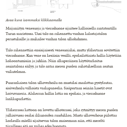
Avaa kuva isommaksi klikkaamalla
Maijaniityn venesuoja ja vierashuone sijaitsee kallioisella rantatontilla
Turun saaristossa. Uusi talo on rakennettu vanhan kalastajatalon
perustuksille ja mukailee vanhan talon ulkohahmoa.
Talo rakennettiin ensisijaisesti venesuojaksi, mutta yläkertaan sovitettiin
vierashuone. Kun vene on kesäisin vesillä, epoksilattiaista hallia käytetään
kokoontumisiin ja juhliin. Näin alkuperäinen käyttötarkoitus
asuintalona säilyy, ja talo antaa meren puolen aukotuksellaan asutun
vaikutelman.
Puurankaisen talon ulkoverhoilu on mustaksi maalattua pystylautaa,
sisäverhoilu valkoista vaakapaneelia. Sisäportaan seinän kasetit ovat
koivuvaneria. Alakerran hallin lattia on epoksia, ja vierashuone
lankkuparkettia.
Yläkerrassa kattoon on lovettu ulkoterassi, joka rytmittyy meren puolen
julkisivussa osaksi ikkunoiden ruudukkoa. Musta ulkoverhous piilottaa
korkealla mäellä sijaitsevan talon maisemaan niin, että mereltä
tiiraillessa sitä on vaikea edes huomata.