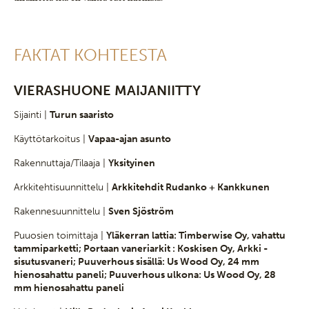
FAKTAT KOHTEESTA
VIERASHUONE MAIJANIITTY
Sijainti |
Turun saaristo
Käyttötarkoitus |
Vapaa-ajan asunto
Rakennuttaja/Tilaaja |
Yksityinen
Arkkitehtisuunnittelu |
Arkkitehdit Rudanko + Kankkunen
Rakennesuunnittelu |
Sven Sjöström
Puuosien toimittaja |
Yläkerran lattia: Timberwise Oy, vahattu
tammiparketti; Portaan vaneriarkit : Koskisen Oy, Arkki -
sisutusvaneri; Puuverhous sisällä: Us Wood Oy, 24 mm
hienosahattu paneli; Puuverhous ulkona: Us Wood Oy, 28
mm hienosahattu paneli