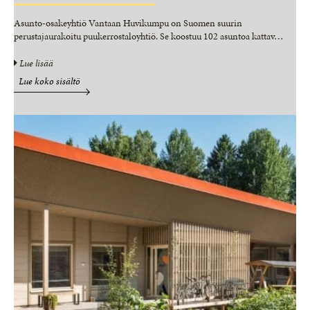
Asunto-osakeyhtiö Vantaan Huvikumpu on Suomen suurin
perustajaurakoitu puukerrostaloyhtiö. Se koostuu 102 asuntoa kattav
…
Lue lisää
Lue koko sisältö