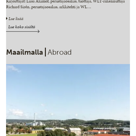
Kirjoittajat: Liisa Akimof, perustajaosakas, tuottaja, WLT-rakennuttaja
Richard Sirén, perustajaosakas, arkkitehti ja WL
…
Lue lisää
Lue koko sisältö
Maailmalla
Abroad