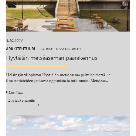
4.10.2024
ARKKITEHTUURI
JULKISET RAKENNUKSET
Hyytiälän metsäaseman päärakennus
Helsingin yliopiston Hyytiälän metsäasema palvelee metsä- ja
ilmastotieteiden jatkuvaa oppimista ja tutkimusta. Metsäase
…
Lue lisää
Lue koko sisältö