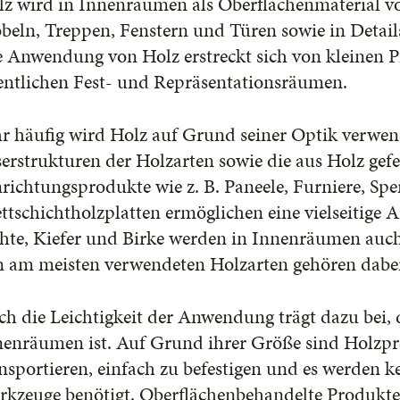
lz wird in Innenräumen als Oberflächenmaterial 
eln, Treppen, Fenstern und Türen sowie in Detail
e Anwendung von Holz erstreckt sich von kleinen P
fentlichen Fest- und Repräsentationsräumen.
hr häufig wird Holz auf Grund seiner Optik verwen
erstrukturen der Holzarten sowie die aus Holz gefe
richtungsprodukte wie z. B. Paneele, Furniere, Sp
ttschichtholzplatten ermöglichen eine vielseitig
chte, Kiefer und Birke werden in Innenräumen auc
n am meisten verwendeten Holzarten gehören dabei
h die Leichtigkeit der Anwendung trägt dazu bei, d
nenräumen ist. Auf Grund ihrer Größe sind Holzpr
nsportieren, einfach zu befestigen und es werden k
rkzeuge benötigt. Oberflächenbehandelte Produkt