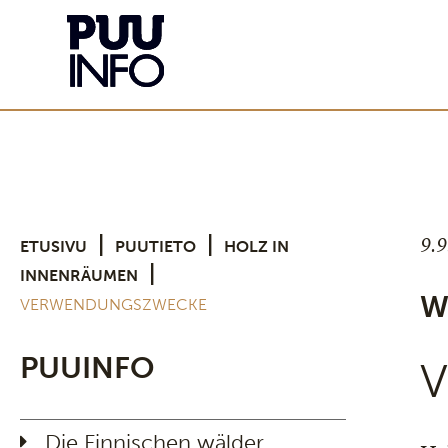
9.
|
|
ETUSIVU
PUUTIETO
HOLZ IN
|
INNENRÄUMEN
W
VERWENDUNGSZWECKE
PUUINFO
V
Die Finnischen wälder