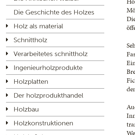
Ho
Möb
Die Geschichte des Holzes
Di
Holz als material
öf
Schnittholz
Se
Fas
Verarbeitetes schnittholz
Ein
Ingenieurholzprodukte
Bre
Fi
Holzplatten
de
Der holzprodukthandel
Auc
Holzbau
In
Holzkonstruktionen
tra
We