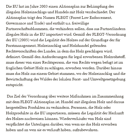
Die EU hat im Jahre 2003 einen Aktionsplan zur Bekämpfung des
illegalen Holzeinschlags und Handels mit Holz verabschiedet. Der
Aktionsplan trägt den Namen FLEGT (Forest Law Enforcement,
Governance and Trade) und enthält u.a. freiwillige
Partnerschaftsabkommen, die verhindern sollen, dass aus Partnerländern
illegales Holz in die EU importiert wird. Gemäß der FLEGT-Verordnung
der EU (2005) wird die Legalität des Holzes auf der Grundlage der für
Forstmanagement, Holzeinschlag und Holzhandel geltenden
Rechtsvorschriften des Landes, in dem das Holz geschlagen wird,
definiert. Gemäß den Anforderungen für legal erworbenen Holzrohstoff,
muss dieser von einer Rechtsperson, die von Rechts wegen befugt ist im
fraglichen Gebiet Holz zu schlagen, erworben werden. Darüber hinaus
muss das Holz aus einem Gebiet stammen, wo der Holzeinschlag und die
Bewirtschaftung des Waldes der lokalen Forst- und Umweltgesetzgebung
entspricht.
Das Ziel der Verordnung über weitere Maßnahmen im Zusammenhang
mit dem FLEGT-Aktionsplan ist, Handel mit illegalem Holz und daraus
hergestellten Produkten zu verhindern. Personen, die Holz oder
Holzprodukte in die EU importieren, müssen die Legalität der Herkunft
des Holzes nachweisen können. Wiederverkäufer von Holz sind
verpflichtet die Unterlagen darüber, von wem sie das Holz erworben
haben und an wen sie es verkauft haben, aufzubewahren.