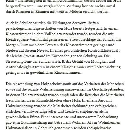
Haut – am niedrigsten in einem Arbeitszimmer, dessen Möbel aus Holz
hergestellt waren. Eine vergleichbare Wirkung konnte nicht einmal
durch Pflanzen in Räumen mit weißen Möbeln erreicht werden.
Auch in Schulen wurden die Wirkungen der vorteilhaften
psychologischen Eigenschaften von Holz bereits festgestellt. In einem
Klassenzimmer, in dem Vollholz verwendet wurde, wurden die mit
Herzfrequenz-Variabilität gemessenen Stressausschläge der Schüler am
Morgen, kurz nach dem Betreten des Klassenzimmers geringer und
blieben auf diesem Niveau. In einer gewöhnlichen Kontrollklasse hielt
der leichte Stresszustand im Körper den ganzen Schultag an. Die
Stresssymptome der Schüler wie z. B. das Gefühl von Müdigkeit und
Antriebslosigkeit waren in einem Klassenzimmer mit Holzeinrichtung
geringer als in gewöhnlichen Klassenzimmern.
Die Anwendung von Holz scheint somit auf das Verhalten der Menschen
sowie auf die soziale Wahrnehmung auszuwirken. In Geschäftsgebäuden,
in denen Holz verwendet wurde, empfanden die Besucher die Mitarbeiter
freundlicher als in Räumlichkeiten ohne Holz. In einem Büro mit
Holzeinrichtung wurden die Mitarbeiter fachkundiger, erfolgreicher,
ehrlicher, verantwortungsvoller und kreativer empfunden als in
gewöhnlichen Büros. Eine interessante und unerwartete Beobachtung
gab es in Zusammenhang mit betreutem Wohnen. Als in Wohnheimen
Holzmaterialien in Gebrauch genommen wurden (beispielsweise