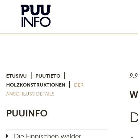
9.
|
|
ETUSIVU
PUUTIETO
|
HOLZKONSTRUKTIONEN
DER
W
ANSCHLUSS DETAILS
PUUINFO
D
Die Finnischen wälder