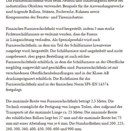
Das Furnierschichtholz wird beim Neubau und Sanierungsbau sowie bei
industriellen Objekten verwendet. Beispiele für die Anwendungszwecke
sind tragende Balken, Stützen, Fachwerke, Rahmen sowie
Komponenten der Fenster- und Türenindustrie.
Finnisches Furnierschichtholz wird hergestellt, indem 3 mm starke
Fichtenschälfurniere so verleimt werden, dass die Fasern
in Längsrichtung verlaufen. Als Spezialprodukt wird auch
Furnierschichtholz, in dem ein Teil der Schälfurniere kreuzweise
ausgelegt wird, hergestellt. Die Schälfurniere sind ungehobelt und nicht
ausgebessert, aber gegen Bestellung ist auch solches
Furnierschichtholz erhältlich, in dem die Schälfurniere an der Oberfläche
sorgfältig ausgewählt und geschliffen sind. Furnierschichtholz ist mit
verschiedenen Oberflächenbehandlungen und in der Klasse AB
druckimprägniert erhältlich. Die Richtlinien für das
Furnierschichtholz sind in der finnischen Norm SFS-EN 14374
festgelegt.
Die maximale Breite von Furnierschichtholz beträgt 2,5 Meter. Die
Technik ermöglicht die Fertigung von langen Teilen, aber aufgrund des
Transports ist die maximale Länge ca. 25 Meter. Die minimale Breite
der erhältlichen Balken liegt bei 27 mm und die maximale Breite bei 75
mm mit einer Abstufung von je 6 mm. Die Standardhöhen sind 200, 225,
260, 300, 360, 400, 450, 500, 600 und 900 mm.