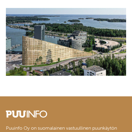
Puuinfo Oy on suomalainen vastuullinen puunkäytön