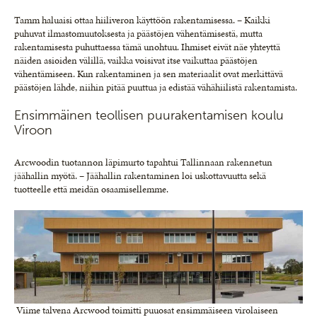
Tamm haluaisi ottaa hiiliveron käyttöön rakentamisessa. – Kaikki
puhuvat ilmastomuutoksesta ja päästöjen vähentämisestä, mutta
rakentamisesta puhuttaessa tämä unohtuu. Ihmiset eivät näe yhteyttä
näiden asioiden välillä, vaikka voisivat itse vaikuttaa päästöjen
vähentämiseen. Kun rakentaminen ja sen materiaalit ovat merkittävä
päästöjen lähde, niihin pitää puuttua ja edistää vähähiilistä rakentamista.
Ensimmäinen teollisen puurakentamisen koulu
Viroon
Arcwoodin tuotannon läpimurto tapahtui Tallinnaan rakennetun
jäähallin myötä. – Jäähallin rakentaminen loi uskottavuutta sekä
tuotteelle että meidän osaamisellemme.
Viime talvena Arcwood toimitti puuosat ensimmäiseen virolaiseen