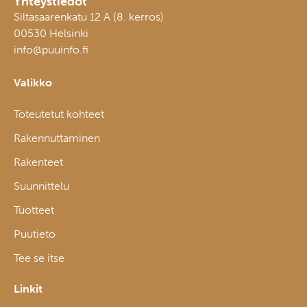
Yhteystiedot
Siltasaarenkatu 12 A (8. kerros)
00530 Helsinki
info@puuinfo.fi
Valikko
Toteutetut kohteet
Rakennuttaminen
Rakenteet
Suunnittelu
Tuotteet
Puutieto
Tee se itse
Linkit