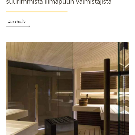
suurimmista liimapuun valmistajista
Lue sisältö