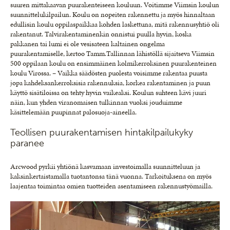
suuren mittakaavan puurakenteiseen kouluun. Voitimme Viimsin koulun
suunnittelukilpailun. Koulu on nopeiten rakennettu ja myös hinnaltaan
edullisin koulu oppilaspaikkaa kohden laskettuna, mitä rakennusyhtiö oli
rakentanut. Talvirakentaminenkin onnistui puulla hyvin, koska
pakkanen tai lumi ei ole vesisateen kaltainen ongelma
puurakentamiselle, kertoo Tamm.Tallinnan lähistöllä sijaitseva Viimsin
500 oppilaan koulu on ensimmäinen kolmikerroksinen puurakenteinen
koulu Virossa. – Vaikka säädösten puolesta voisimme rakentaa puusta
jopa kahdeksankerroksisia rakennuksia, korkea rakentaminen ja puun
käyttö sisätiloissa on tehty hyvin vaikeaksi. Koulun suhteen kävi juuri
näin, kun yhden viranomaisen tulkinnan vuoksi jouduimme
käsittelemään puupinnat palosuoja-aineella.
Teollisen puurakentamisen hintakilpailukyky
paranee
Arcwood pyrkii yhtiönä kasvamaan investoimalla suunnitteluun ja
kaksinkertaistamalla tuotantonsa tänä vuonna. Tarkoituksena on myös
laajentaa toimintaa omien tuotteiden asentamiseen rakennustyömailla.