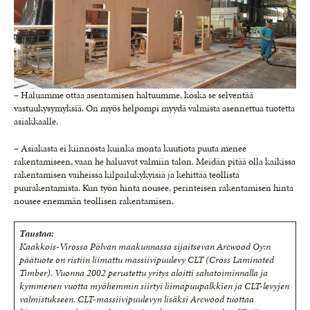
– Haluamme ottaa asentamisen haltuumme, koska se selventää
vastuukysymyksiä. On myös helpompi myydä valmista asennettua tuotetta
asiakkaalle.
– Asiakasta ei kiinnosta kuinka monta kuutiota puuta menee
rakentamiseen, vaan he haluavat valmiin talon. Meidän pitää olla kaikissa
rakentamisen vaiheissa kilpailukykyisiä ja kehittää teollista
puurakentamista. Kun työn hinta nousee, perinteisen rakentamisen hinta
nousee enemmän teollisen rakentamisen.
Taustaa:
Kaakkois-Virossa Pölvan maakunnassa sijaitsevan Arcwood Oy:n
päätuote on ristiin liimattu massiivipuulevy CLT (Cross Laminated
Timber). Vuonna 2002 perustettu yritys aloitti sahatoiminnalla ja
kymmenen vuotta myöhemmin siirtyi liimapuupalkkien ja CLT-levyjen
valmistukseen. CLT-massiivipuulevyn lisäksi Arcwood tuottaa