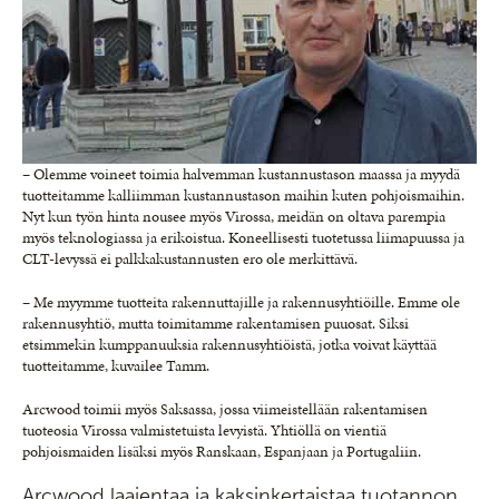
– Olemme voineet toimia halvemman kustannustason maassa ja myydä
tuotteitamme kalliimman kustannustason maihin kuten pohjoismaihin.
Nyt kun työn hinta nousee myös Virossa, meidän on oltava parempia
myös teknologiassa ja erikoistua. Koneellisesti tuotetussa liimapuussa ja
CLT-levyssä ei palkkakustannusten ero ole merkittävä.
– Me myymme tuotteita rakennuttajille ja rakennusyhtiöille. Emme ole
rakennusyhtiö, mutta toimitamme rakentamisen puuosat. Siksi
etsimmekin kumppanuuksia rakennusyhtiöistä, jotka voivat käyttää
tuotteitamme, kuvailee Tamm.
Arcwood toimii myös Saksassa, jossa viimeistellään rakentamisen
tuoteosia Virossa valmistetuista levyistä. Yhtiöllä on vientiä
pohjoismaiden lisäksi myös Ranskaan, Espanjaan ja Portugaliin.
Arcwood laajentaa ja kaksinkertaistaa tuotannon