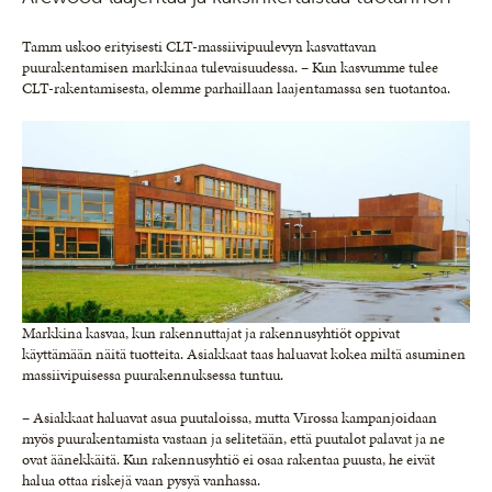
Tamm uskoo erityisesti CLT-massiivipuulevyn kasvattavan
puurakentamisen markkinaa tulevaisuudessa. – Kun kasvumme tulee
CLT-rakentamisesta, olemme parhaillaan laajentamassa sen tuotantoa.
Markkina kasvaa, kun rakennuttajat ja rakennusyhtiöt oppivat
käyttämään näitä tuotteita. Asiakkaat taas haluavat kokea miltä asuminen
massiivipuisessa puurakennuksessa tuntuu.
– Asiakkaat haluavat asua puutaloissa, mutta Virossa kampanjoidaan
myös puurakentamista vastaan ja selitetään, että puutalot palavat ja ne
ovat äänekkäitä. Kun rakennusyhtiö ei osaa rakentaa puusta, he eivät
halua ottaa riskejä vaan pysyä vanhassa.