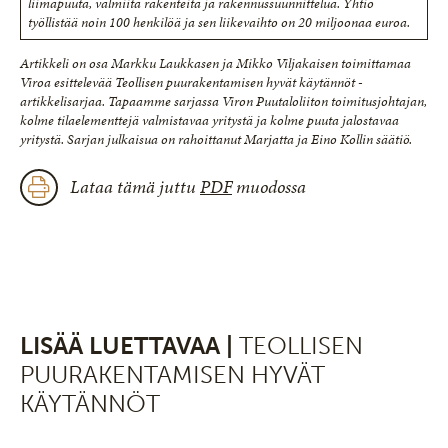
liimapuuta, valmiita rakenteita ja rakennussuunnittelua. Yhtiö
työllistää noin 100 henkilöä ja sen liikevaihto on 20 miljoonaa euroa.
Artikkeli on osa Markku Laukkasen ja Mikko Viljakaisen toimittamaa
Viroa esittelevää Teollisen puurakentamisen hyvät käytännöt -
artikkelisarjaa. Tapaamme sarjassa Viron Puutaloliiton toimitusjohtajan,
kolme tilaelementtejä valmistavaa yritystä ja kolme puuta jalostavaa
yritystä. Sarjan julkaisua on rahoittanut Marjatta ja Eino Kollin säätiö.
Lataa tämä juttu
PDF
muodossa
LISÄÄ LUETTAVAA |
TEOLLISEN
PUURAKENTAMISEN HYVÄT
KÄYTÄNNÖT