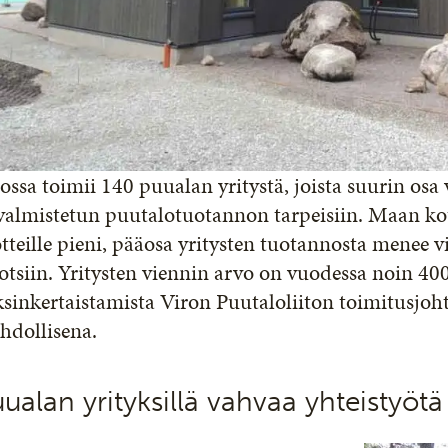
ossa toimii 140 puualan yritystä, joista suurin osa
ivalmistetun puutalotuotannon tarpeisiin. Maan 
tteille pieni, pääosa yritysten tuotannosta menee v
tsiin. Yritysten viennin arvo on vuodessa noin 4
sinkertaistamista Viron Puutaloliiton toimitusjoht
hdollisena.
ualan yrityksillä vahvaa yhteistyötä