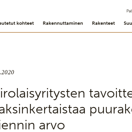
Pal
eutetut kohteet
Rakennuttaminen
Rakenteet
Suu
7.2020
irolaisyritysten tavoit
aksinkertaistaa puura
iennin arvo