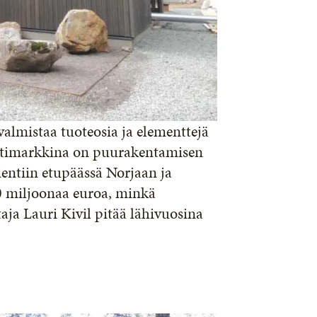
 valmistaa tuoteosia ja elementtejä
kotimarkkina on puurakentamisen
ientiin etupäässä Norjaan ja
00 miljoonaa euroa, minkä
aja Lauri Kivil pitää lähivuosina