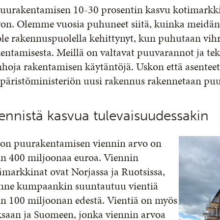
Puurakentamisen 10-30 prosentin kasvu kotimarkkin
on. Olemme vuosia puhuneet siitä, kuinka meidän t
ole rakennuspuolella kehittynyt, kun puhutaan vihr
entamisesta. Meillä on valtavat puuvarannot ja t
nhoja rakentamisen käytäntöjä. Uskon että asentee
päristöministeriön uusi rakennus rakennetaan puu
ennistä kasvua tulevaisuudessakin
ron puurakentamisen viennin arvo on
in 400 miljoonaa euroa. Viennin
markkinat ovat Norjassa ja Ruotsissa,
nne kumpaankin suuntautuu vientiä
in 100 miljoonan edestä. Vientiä on myös
ksaan ja Suomeen, jonka viennin arvoa