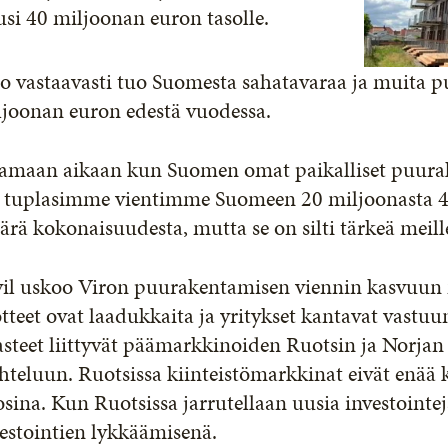
si 40 miljoonan euron tasolle.
o vastaavasti tuo Suomesta sahatavaraa ja muita 
ljoonan euron edestä vuodessa.
Samaan aikaan kun Suomen omat paikalliset puura
 tuplasimme vientimme Suomeen 20 miljoonasta 40 
rä kokonaisuudesta, mutta se on silti tärkeä meill
vil uskoo Viron puurakentamisen viennin kasvuun 
tteet ovat laadukkaita ja yritykset kantavat vastu
asteet liittyvät päämarkkinoiden Ruotsin ja Norja
hteluun. Ruotsissa kiinteistömarkkinat eivät enää
sina. Kun Ruotsissa jarrutellaan uusia investointe
estointien lykkäämisenä.