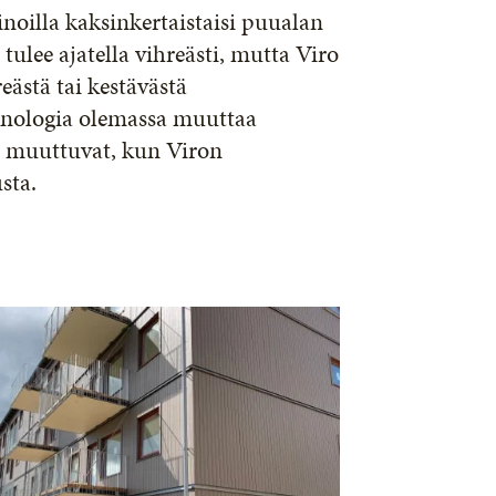
oilla kaksinkertaistaisi puualan
ulee ajatella vihreästi, mutta Viro
eästä tai kestävästä
eknologia olemassa muuttaa
t muuttuvat, kun Viron
sta.