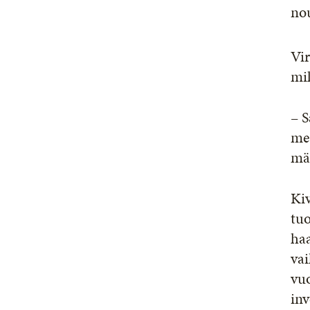
nou
Vir
mi
– 
me
mää
Ki
tuo
ha
vai
vuo
inv