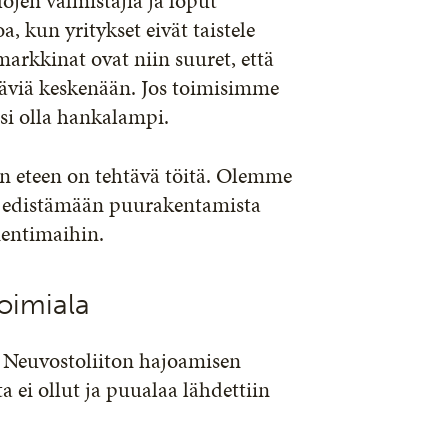
lojen valmistajia ja loput
a, kun yritykset eivät taistele
rkkinat ovat niin suuret, että
stäviä keskenään. Jos toimisimme
isi olla hankalampi.
sen eteen on tehtävä töitä. Olemme
et edistämään puurakentamista
ientimaihin.
oimiala
– Neuvostoliiton hajoamisen
 ei ollut ja puualaa lähdettiin