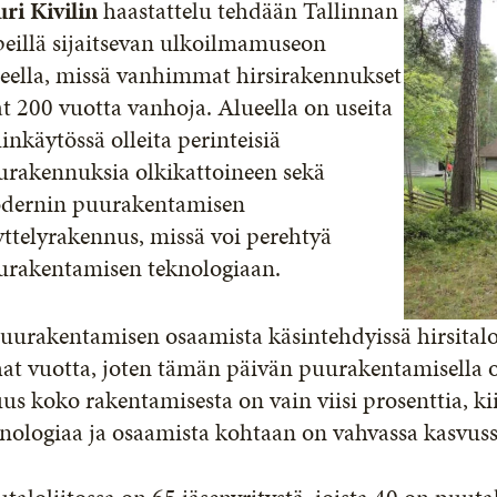
uri Kivilin
haastattelu tehdään Tallinnan
peillä sijaitsevan ulkoilmamuseon
ueella, missä vanhimmat hirsirakennukset
t 200 vuotta vanhoja. Alueella on useita
inkäytössä olleita perinteisiä
urakennuksia olkikattoineen sekä
dernin puurakentamisen
ttelyrakennus, missä voi perehtyä
urakentamisen teknologiaan.
uurakentamisen osaamista käsintehdyissä hirsitalo
at vuotta, joten tämän päivän puurakentamisella o
us koko rakentamisesta on vain viisi prosenttia, 
nologiaa ja osaamista kohtaan on vahvassa kasvuss