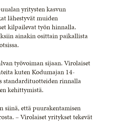
puualan yritysten kasvun
kat lähestyvät muiden
et kilpailevat työn hinnalla.
siin ainakin osittain paikallista
tsissa.
alvan työvoiman sijaan. Virolaiset
kohteita kuten Kodumajan 14-
s standardituotteiden rinnalla
sen kehittymistä.
n siinä, että puurakentamisen
osta. – Virolaiset yritykset tekevät