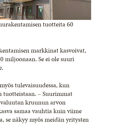
puurakentamisen tuotteita 60
kentamisen markkinat kasvoivat,
miljoonaan. Se ei ole suuri
e.
myös tulevaisuudessa, kun
un tuotteistaan. – Suurimmat
n valuutan kruunun arvon
 kasva samaa vauhtia kuin viime
ja, se näkyy myös meidän yritysten