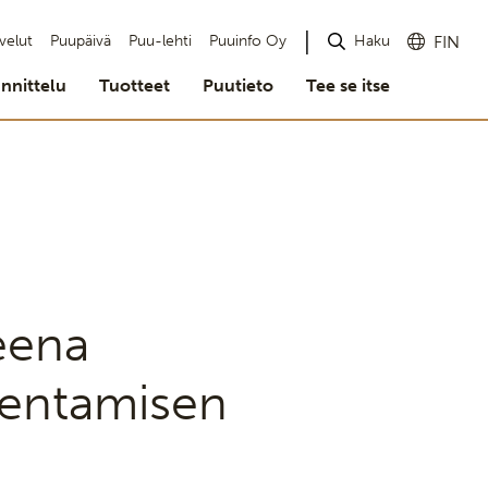
Haku
velut
Puupäivä
Puu-lehti
Puuinfo Oy
FIN
nnittelu
Tuotteet
Puutieto
Tee se itse
teena
kentamisen