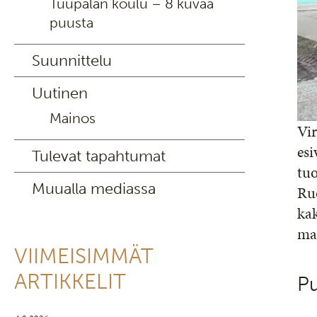
Tuupalan koulu – 8 kuvaa
puusta
Suunnittelu
Uutinen
Mainos
Vir
es
Tulevat tapahtumat
tuo
Muualla mediassa
Ruo
kak
ma
VIIMEISIMMÄT
ARTIKKELIT
Pu