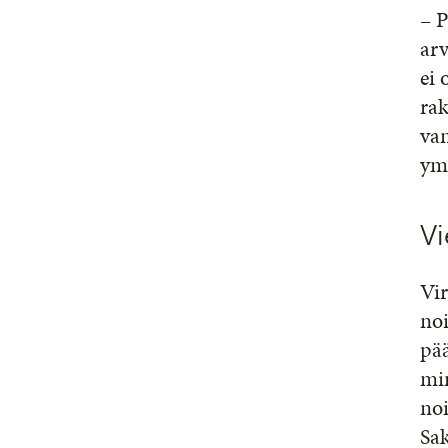
– 
arv
ei 
rak
va
ym
Vi
Vi
no
pää
mi
no
Sa