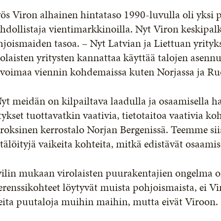
s Viron alhainen hintataso 1990-luvulla oli yksi 
dollistaja vientimarkkinoilla. Nyt Viron keskipal
joismaiden tasoa. – Nyt Latvian ja Liettuan yrityks
olaisten yritysten kannattaa käyttää talojen asennuk
övoimaa viennin kohdemaissa kuten Norjassa ja Ruo
yt meidän on kilpailtava laadulla ja osaamisella h
tykset tuottavatkin vaativia, tietotaitoa vaativia 
roksinen kerrostalo Norjan Bergenissä. Teemme sii
tälöityjä vaikeita kohteita, mitkä edistävät osaami
ilin mukaan virolaisten puurakentajien ongelma o
erenssikohteet löytyvät muista pohjoismaista, ei Vir
ita puutaloja muihin maihin, mutta eivät Viroon.