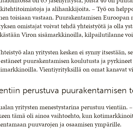
taloliitossa on 65 jäsenyritystä, joista 40 on puuta
kitehtitoimistoja ja alihankkijoita. – Työ on helppo
nen toisiaan vastaan. Puurakentamisen Euroopan ma
tyksen omistajat voivat tehdä yhteistyötä ja olla y
kästään Viron sisämarkkinoilla, kilpailutilanne vo
hteistyö alan yritysten kesken ei synny itsestään, 
rjestäneet puurakentamisen koulutusta ja pyrkine
imarkkinoilla. Vientiyrityksillä on omat kanavat v
entiin perustuva puurakentamisen t
alan yritysten menestystarina perustuu vientiin. 
keen tämä oli ainoa vaihtoehto, kun kotimarkkinoita
kentamaan puuvarojen ja osaamisen ympärille.