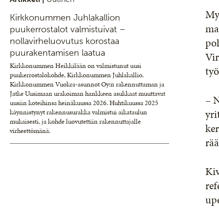
Myö
Kirkkonummen Juhlakallion
mah
puukerrostalot valmistuivat –
poh
nollavirheluovutus korostaa
puurakentamisen laatua
Vir
Kirkkonummen Heikkilään on valmistunut uusi
ty
puukerrostalokohde, Kirkkonummen Juhlakallio.
Kirkkonummen Vuokra-asunnot Oy:n rakennuttaman ja
Jatke Uusimaan urakoiman hankkeen asukkaat muuttavat
– N
uusiin koteihinsa heinäkuussa 2026. Huhtikuussa 2025
yri
käynnistynyt rakennusurakka valmistui aikataulun
mukaisesti, ja kohde luovutettiin rakennuttajalle
ker
virheettömänä.
rää
Kiv
ref
upe