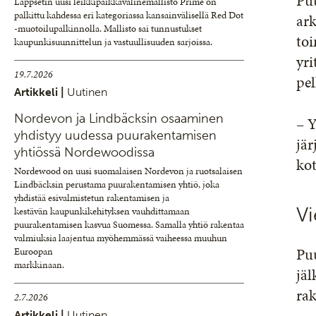
Puu
Lappsetin uusi leikkipaikkavälinemallisto Prime on
palkittu kahdessa eri kategoriassa kansainvälisellä Red Dot
ark
-muotoilupalkinnolla. Mallisto sai tunnustukset
toi
kaupunkisuunnittelun ja vastuullisuuden sarjoissa.
yri
19.7.2026
pel
Artikkeli |
Uutinen
Nordevon ja Lindbäcksin osaaminen
– Y
yhdistyy uudessa puurakentamisen
jä
yhtiössä Nordewoodissa
kot
Nordewood on uusi suomalaisen Nordevon ja ruotsalaisen
Lindbäcksin perustama puurakentamisen yhtiö, joka
yhdistää esivalmistetun rakentamisen ja
Vi
kestävän kaupunkikehityksen vauhdittamaan
puurakentamisen kasvua Suomessa. Samalla yhtiö rakentaa
valmiuksia laajentua myöhemmässä vaiheessa muuhun
Puu
Euroopan
markkinaan.
jäl
ra
2.7.2026
Artikkeli |
Uutinen