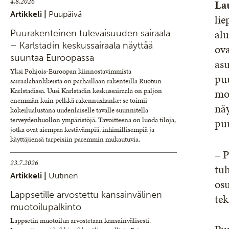
4.8.2026
La
Artikkeli |
Puupäivä
lie
al
Puurakenteinen tulevaisuuden sairaala
– Karlstadin keskussairaala näyttää
ova
suuntaa Euroopassa
asu
Yksi Pohjois-Euroopan kiinnostavimmista
pu
sairaalahankkeista on parhaillaan rakenteilla Ruotsin
mo
Karlstadissa. Uusi Karlstadin keskussairaala on paljon
enemmän kuin pelkkä rakennushanke: se toimii
näy
kokeilualustana uudenlaiselle tavalle suunnitella
terveydenhuollon ympäristöjä. Tavoitteena on luoda tiloja,
pu
jotka ovat aiempaa kestävämpiä, inhimillisempiä ja
käyttäjiensä tarpeisiin paremmin mukautuvia.
– P
23.7.2026
tuh
Artikkeli |
Uutinen
osu
Lappsetille arvostettu kansainvälinen
tek
muotoilupalkinto
Lappsetin muotoilua arvostetaan kansainvälisesti.